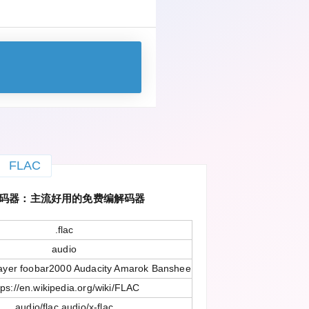
FLAC
码器：主流好用的免费编解码器
.flac
audio
ayer foobar2000 Audacity Amarok Banshee
tps://en.wikipedia.org/wiki/FLAC
audio/flac audio/x-flac