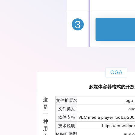
3
OGA
多媒体容器格式的开放
这
文件扩展名
.oga 
是
文件类别
aud
一
软件支持
VLC media player foobar20
种
技术说明
https://en.wikipe
用
MIME 类型
audio