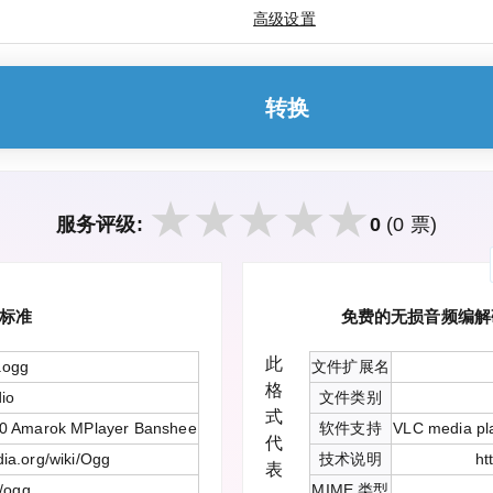
高级设置
转换
服务评级:
0
(0 票)
标准
免费的无损音频编解
此
.ogg
文件扩展名
格
io
文件类别
式
00 Amarok MPlayer Banshee
软件支持
VLC media pl
代
dia.org/wiki/Ogg
技术说明
ht
表
/ogg
MIME 类型