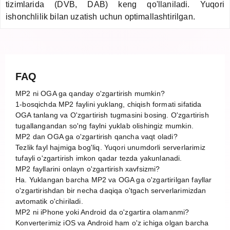
tizimlarida (DVB, DAB) keng qo'llaniladi. Yuqori
ishonchlilik bilan uzatish uchun optimallashtirilgan.
FAQ
MP2 ni OGA ga qanday o'zgartirish mumkin?
1-bosqichda MP2 faylini yuklang, chiqish formati sifatida
OGA tanlang va O'zgartirish tugmasini bosing. O'zgartirish
tugallangandan so'ng faylni yuklab olishingiz mumkin.
MP2 dan OGA ga o'zgartirish qancha vaqt oladi?
Tezlik fayl hajmiga bog'liq. Yuqori unumdorli serverlarimiz
tufayli o'zgartirish imkon qadar tezda yakunlanadi.
MP2 fayllarini onlayn o'zgartirish xavfsizmi?
Ha. Yuklangan barcha MP2 va OGA ga o'zgartirilgan fayllar
o'zgartirishdan bir necha daqiqa o'tgach serverlarimizdan
avtomatik o'chiriladi.
MP2 ni iPhone yoki Android da o'zgartira olamanmi?
Konverterimiz iOS va Android ham o'z ichiga olgan barcha