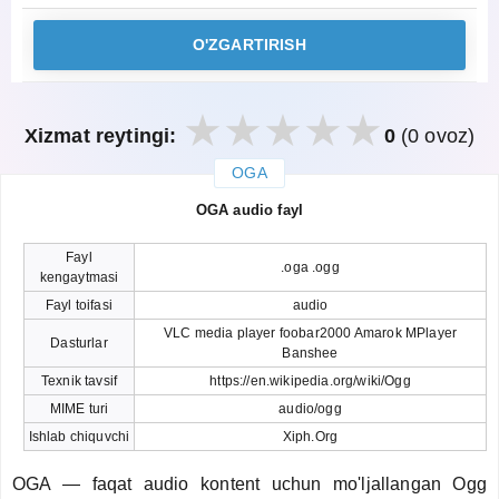
O'ZGARTIRISH
Xizmat reytingi:
0
(0 ovoz)
OGA
закрыть
OGA audio fayl
Fayl
.oga .ogg
kengaytmasi
Fayl toifasi
audio
VLC media player foobar2000 Amarok MPlayer
Dasturlar
Banshee
Texnik tavsif
https://en.wikipedia.org/wiki/Ogg
MIME turi
audio/ogg
Ishlab chiquvchi
Xiph.Org
OGA — faqat audio kontent uchun mo'ljallangan Ogg