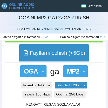
ONLINE-AUDIO-
O'zbekcha
CONVERT.COM
OGA NI MP2 GA O'ZGARTIRISH
BEKOR QILISH
OGA FAYLLARINGIZNI MP2 GA ONLAYN O'ZGARTIRING
OGA
MP2
Barcha o'zgartirish formatlari
Barcha o'zgartirish formatlari
Fayllarni ochish (<5Gb)
ga
OGA
MP2
Tejamkor 64 kbps
Standart 128 kbps
Yaxshi 160 kbps
Optimal 256 kbps
KENGAYTIRILGAN SOZLAMALAR