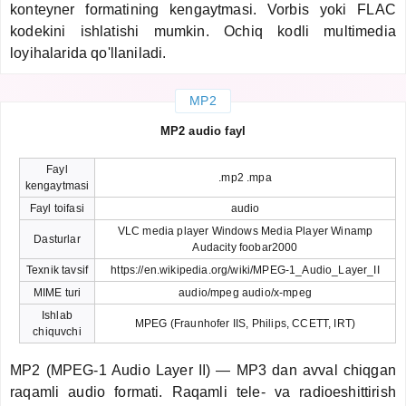
konteyner formatining kengaytmasi. Vorbis yoki FLAC
kodekini ishlatishi mumkin. Ochiq kodli multimedia
loyihalarida qo'llaniladi.
MP2
MP2 audio fayl
Fayl
.mp2 .mpa
kengaytmasi
Fayl toifasi
audio
VLC media player Windows Media Player Winamp
Dasturlar
Audacity foobar2000
Texnik tavsif
https://en.wikipedia.org/wiki/MPEG-1_Audio_Layer_II
MIME turi
audio/mpeg audio/x-mpeg
Ishlab
MPEG (Fraunhofer IIS, Philips, CCETT, IRT)
chiquvchi
MP2 (MPEG-1 Audio Layer II) — MP3 dan avval chiqgan
raqamli audio formati. Raqamli tele- va radioeshittirish