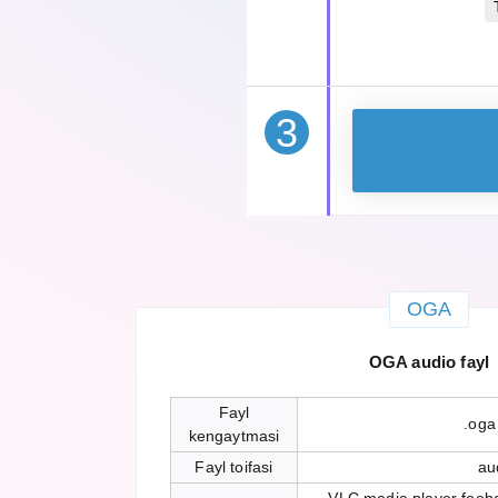
3
OGA
OGA audio fayl
Fayl
.oga
kengaytmasi
Fayl toifasi
au