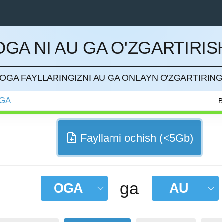
OGA NI AU GA O'ZGARTIRIS
QILISH
OGA FAYLLARINGIZNI AU GA ONLAYN O'ZGARTIRIN
GA
B
Fayllarni ochish (<5Gb)
ga
OGA
AU