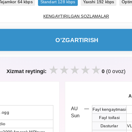
Tejamkor 64 kbps
Standart 128 kbps
Yaxshi 192 kbps
Opti
KENGAYTIRILGAN SOZLAMALAR
O'ZGARTIRISH
Xizmat reytingi:
0
(0 ovoz)
A
AU —
Fayl kengaytmasi
 .ogg
Sun
Fayl toifasi
dio
Dasturlar
VL