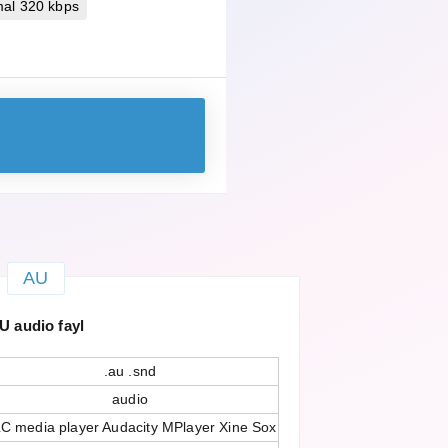
mal 320 kbps
AU
U audio fayl
.au .snd
audio
C media player Audacity MPlayer Xine Sox