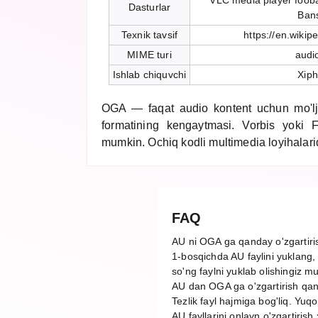
VLC media player foob
Dasturlar
Ban
Texnik tavsif
https://en.wikip
MIME turi
audi
Ishlab chiquvchi
Xiph
OGA — faqat audio kontent uchun mo'lj
formatining kengaytmasi. Vorbis yoki F
mumkin. Ochiq kodli multimedia loyihalarid
FAQ
AU ni OGA ga qanday o'zgartir
1-bosqichda AU faylini yuklang, 
so'ng faylni yuklab olishingiz m
AU dan OGA ga o'zgartirish qan
Tezlik fayl hajmiga bog'liq. Yuq
AU fayllarini onlayn o'zgartirish