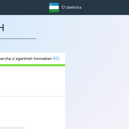
O'zbekcha
H
G
AU
archa o'zgartirish formatlari