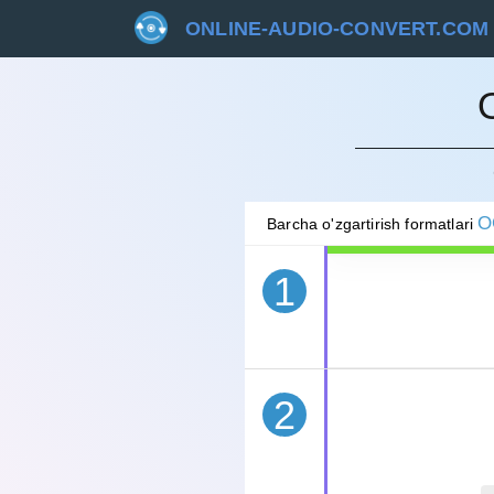
ONLINE-AUDIO-CONVERT.COM
BEKOR 
O
Barcha o'zgartirish formatlari
1
2