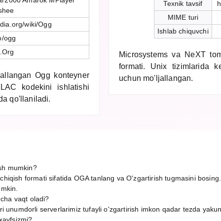
ar2000 Amarok MPlayer
Texnik tavsif
h
shee
MIME turi
edia.org/wiki/Ogg
Ishlab chiquvchi
o/ogg
.Org
Microsystems va NeXT tomo
formati. Unix tizimlarida 
allangan Ogg konteyner
uchun mo'ljallangan.
LAC kodekini ishlatishi
a qo'llaniladi.
ish mumkin?
chiqish formati sifatida OGA tanlang va O'zgartirish tugmasini bosing
umkin.
cha vaqt oladi?
ori unumdorli serverlarimiz tufayli o'zgartirish imkon qadar tezda yaku
 xavfsizmi?