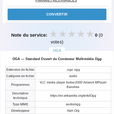
PARAMÈTRES AVANCÉS
CONVERTIR
Note du service:
0
(0
votes)
OGA
закрыть
OGA — Standard Ouvert du Conteneur Multimédia Ogg
Extension de fichier
.oga .ogg
Catégorie de fichier
audio
VLC media player foobar2000 Amarok MPlayer
Programmes
Banshee
Description
https://en.wikipedia.org/wiki/Ogg
technique
Type MIME
audio/ogg
Développeur
Xiph.Org