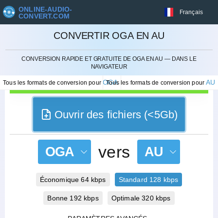
ONLINE-AUDIO-
Français
CONVERT.COM
CONVERTIR OGA EN AU
ANNULER
CONVERSION RAPIDE ET GRATUITE DE OGA EN AU — DANS LE
NAVIGATEUR
OGA
AU
Tous les formats de conversion pour
Tous les formats de conversion pour
Ouvrir des fichiers (<5Gb)
vers
OGA
AU
Économique 64 kbps
Standard 128 kbps
Bonne 192 kbps
Optimale 320 kbps