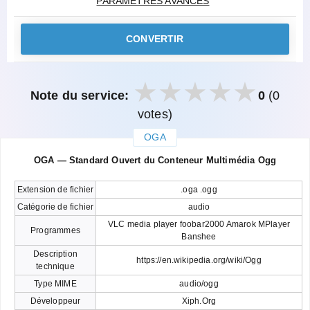
PARAMÈTRES AVANCÉS
CONVERTIR
Note du service:
0
(0
votes)
OGA
закрыть
OGA — Standard Ouvert du Conteneur Multimédia Ogg
Extension de fichier
.oga .ogg
Catégorie de fichier
audio
VLC media player foobar2000 Amarok MPlayer
Programmes
Banshee
Description
https://en.wikipedia.org/wiki/Ogg
technique
Type MIME
audio/ogg
Développeur
Xiph.Org