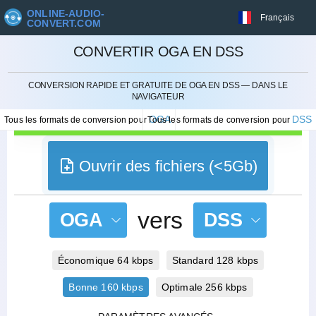
ONLINE-AUDIO-
Français
CONVERT.COM
CONVERTIR OGA EN DSS
ANNULER
CONVERSION RAPIDE ET GRATUITE DE OGA EN DSS — DANS LE
NAVIGATEUR
OGA
DSS
Tous les formats de conversion pour
Tous les formats de conversion pour
Ouvrir des fichiers (<5Gb)
vers
OGA
DSS
Économique 64 kbps
Standard 128 kbps
Bonne 160 kbps
Optimale 256 kbps