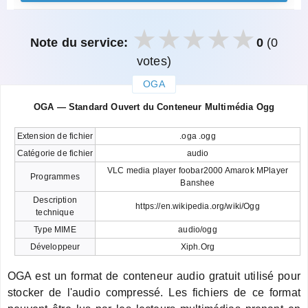
Note du service:
0
(0
votes)
OGA
закрыть
OGA — Standard Ouvert du Conteneur Multimédia Ogg
Extension de fichier
.oga .ogg
Catégorie de fichier
audio
VLC media player foobar2000 Amarok MPlayer
Programmes
Banshee
Description
https://en.wikipedia.org/wiki/Ogg
technique
Type MIME
audio/ogg
Développeur
Xiph.Org
OGA est un format de conteneur audio gratuit utilisé pour
stocker de l'audio compressé. Les fichiers de ce format