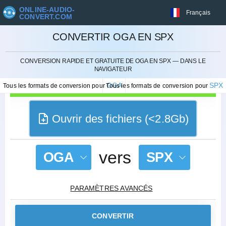
ONLINE-AUDIO-
Français
CONVERT.COM
CONVERTIR OGA EN SPX
ANNULER
CONVERSION RAPIDE ET GRATUITE DE OGA EN SPX — DANS LE
NAVIGATEUR
OGA
SPX
Tous les formats de conversion pour
Tous les formats de conversion pour
Ouvrir des fichiers (<2.8Gb)
vers
OGA
SPX
PARAMÈTRES AVANCÉS
CONVERTIR