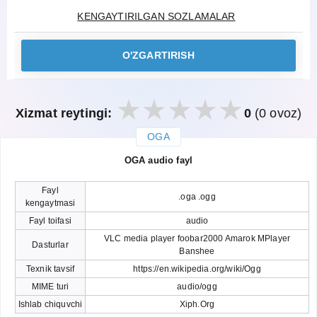
KENGAYTIRILGAN SOZLAMALAR
O'ZGARTIRISH
Xizmat reytingi:
0
(0 ovoz)
OGA
закрыть
OGA audio fayl
Fayl
.oga .ogg
kengaytmasi
Fayl toifasi
audio
VLC media player foobar2000 Amarok MPlayer
Dasturlar
Banshee
Texnik tavsif
https://en.wikipedia.org/wiki/Ogg
MIME turi
audio/ogg
Ishlab chiquvchi
Xiph.Org