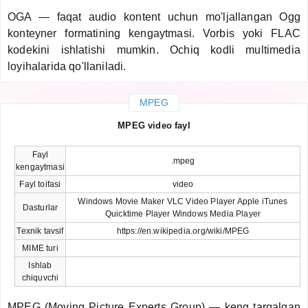
OGA — faqat audio kontent uchun mo'ljallangan Ogg
konteyner formatining kengaytmasi. Vorbis yoki FLAC
kodekini ishlatishi mumkin. Ochiq kodli multimedia
loyihalarida qo'llaniladi.
MPEG
MPEG video fayl
Fayl
.mpeg
kengaytmasi
Fayl toifasi
video
Windows Movie Maker VLC Video Player Apple iTunes
Dasturlar
Quicktime Player Windows Media Player
Texnik tavsif
https://en.wikipedia.org/wiki/MPEG
MIME turi
Ishlab
chiquvchi
MPEG (Moving Picture Experts Group) — keng tarqalgan