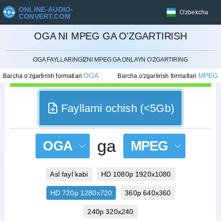
ONLINE-AUDIO-
O'zbekcha
CONVERT.COM
OGA NI MPEG GA O'ZGARTIRISH
BEKOR QILISH
OGA FAYLLARINGIZNI MPEG GA ONLAYN O'ZGARTIRING
OGA
MPEG
Barcha o'zgartirish formatlari
Barcha o'zgartirish formatlari
Fayllarni ochish (<5Gb)
ga
OGA
MPEG
Asl fayl kabi
HD 1080p 1920x1080
HD 720p 1280x720
360p 640x360
240p 320x240