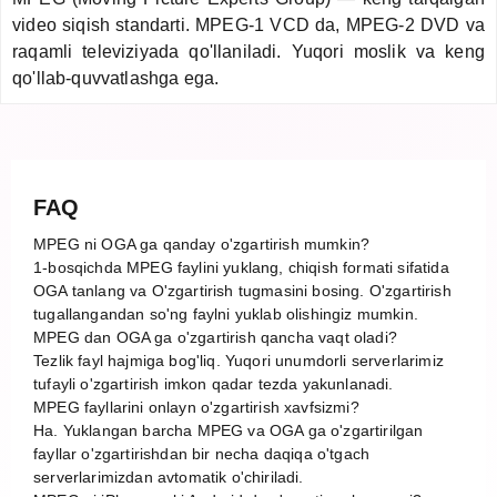
video siqish standarti. MPEG-1 VCD da, MPEG-2 DVD va
raqamli televiziyada qo'llaniladi. Yuqori moslik va keng
qo'llab-quvvatlashga ega.
FAQ
MPEG ni OGA ga qanday o'zgartirish mumkin?
1-bosqichda MPEG faylini yuklang, chiqish formati sifatida
OGA tanlang va O'zgartirish tugmasini bosing. O'zgartirish
tugallangandan so'ng faylni yuklab olishingiz mumkin.
MPEG dan OGA ga o'zgartirish qancha vaqt oladi?
Tezlik fayl hajmiga bog'liq. Yuqori unumdorli serverlarimiz
tufayli o'zgartirish imkon qadar tezda yakunlanadi.
MPEG fayllarini onlayn o'zgartirish xavfsizmi?
Ha. Yuklangan barcha MPEG va OGA ga o'zgartirilgan
fayllar o'zgartirishdan bir necha daqiqa o'tgach
serverlarimizdan avtomatik o'chiriladi.