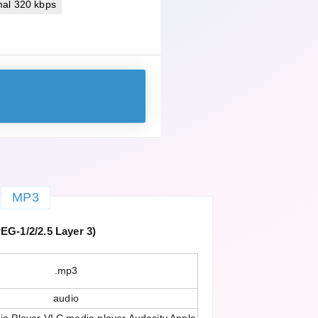
mal 320 kbps
MP3
G-1/2/2.5 Layer 3)
.mp3
audio