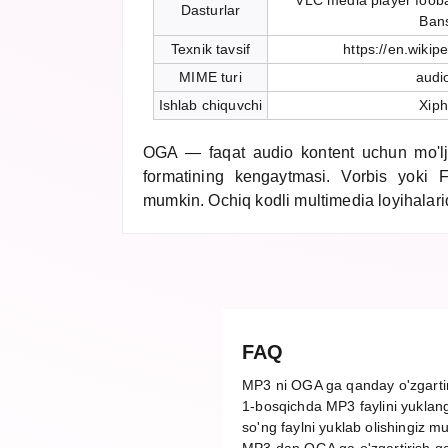
VLC media player foob
Dasturlar
Ban
Texnik tavsif
https://en.wikip
MIME turi
audi
Ishlab chiquvchi
Xiph
OGA — faqat audio kontent uchun mo'lj
formatining kengaytmasi. Vorbis yoki F
mumkin. Ochiq kodli multimedia loyihalarid
FAQ
MP3 ni OGA ga qanday o'zgarti
1-bosqichda MP3 faylini yuklang
so'ng faylni yuklab olishingiz m