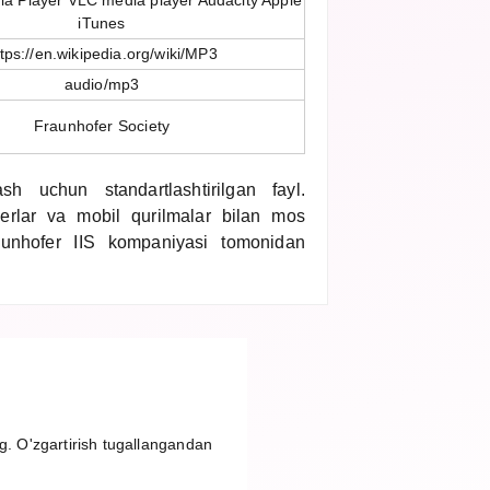
a Player VLC media player Audacity Apple
iTunes
ttps://en.wikipedia.org/wiki/MP3
audio/mp3
Fraunhofer Society
sh uchun standartlashtirilgan fayl.
erlar va mobil qurilmalar bilan mos
aunhofer IIS kompaniyasi tomonidan
g. O'zgartirish tugallangandan