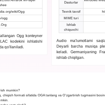
ar2000 Amarok MPlayer
Windows Medi
Dasturlar
shee
edia.org/wiki/Ogg
Texnik tavsif
h
o/ogg
MIME turi
.Org
Ishlab
chiquvchi
allangan Ogg konteyner
Audio ma'lumotlarni saqla
LAC kodekini ishlatishi
Deyarli barcha musiqa ple
a qo'llaniladi.
keladi. Germaniyaning Fr
ishlab chiqilgan.
rish mumkin?
, chiqish formati sifatida OGA tanlang va O'zgartirish tugmasini bosin
umkin.