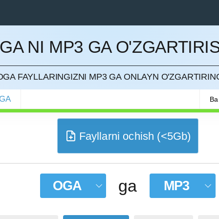
GA NI MP3 GA O'ZGARTIRI
QILISH
OGA FAYLLARINGIZNI MP3 GA ONLAYN O'ZGARTIRIN
GA
Ba
Fayllarni ochish (<5Gb)
ga
OGA
MP3