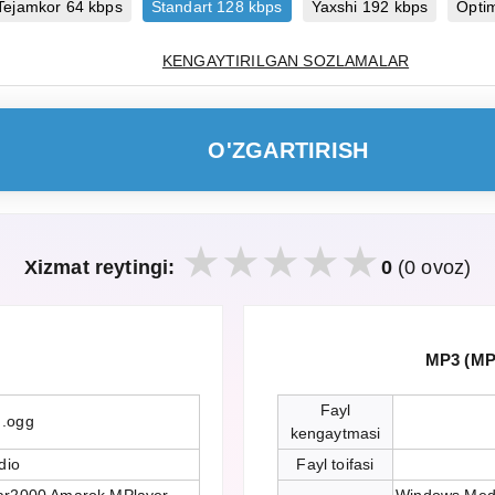
Tejamkor 64 kbps
Standart 128 kbps
Yaxshi 192 kbps
Opti
KENGAYTIRILGAN SOZLAMALAR
O'ZGARTIRISH
Xizmat reytingi:
0
(0 ovoz)
MP3 (MPE
Fayl
 .ogg
kengaytmasi
dio
Fayl toifasi