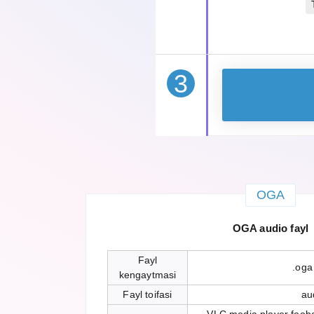
3
OGA
OGA audio fayl
Fayl
.oga
kengaytmasi
Fayl toifasi
au