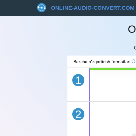
ONLINE-AUDIO-CONVERT.COM
O
BEKOR 
O
Barcha o'zgartirish formatlari
1
2