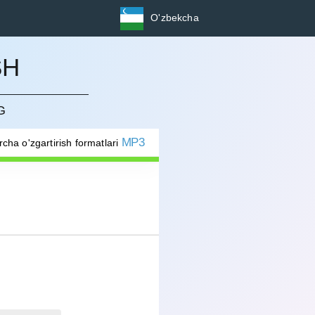
O'zbekcha
SH
G
MP3
rcha o'zgartirish formatlari