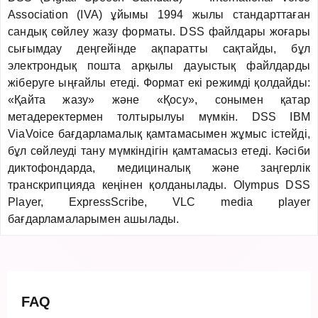
Association (IVA) ұйымы 1994 жылы стандарттаған
сандық сөйлеу жазу форматы. DSS файлдары жоғары
сығымдау деңгейінде ақпаратты сақтайды, бұл
электрондық пошта арқылы дауыстық файлдарды
жіберуге ыңғайлы етеді. Формат екі режимді қолдайды:
«Қайта жазу» және «Қосу», сонымен қатар
метадеректермен толтырылуы мүмкін. DSS IBM
ViaVoice бағдарламалық қамтамасымен жұмыс істейді,
бұл сөйлеуді тану мүмкіндігін қамтамасыз етеді. Кәсіби
диктофондарда, медициналық және заңгерлік
транскрипцияда кеңінен қолданылады. Olympus DSS
Player, ExpressScribe, VLC media player
бағдарламаларымен ашылады.
FAQ