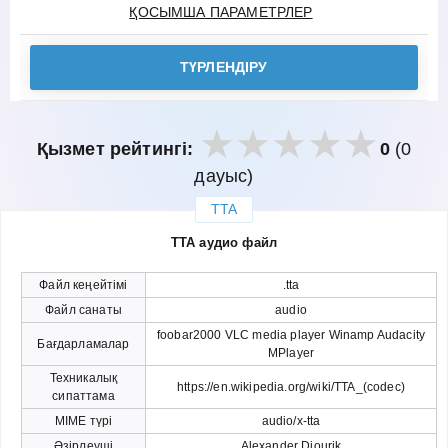
ҚОСЫМША ПАРАМЕТРЛЕР
ТҮРЛЕНДІРУ
Қызмет рейтингі:
0
(0
дауыс)
TTA
закрыть
TTA аудио файл
Файл кеңейтімі
.tta
Файл санаты
audio
foobar2000 VLC media player Winamp Audacity
Бағдарламалар
MPlayer
Техникалық
https://en.wikipedia.org/wiki/TTA_(codec)
сипаттама
MIME түрі
audio/x-tta
Әзірлеуші
Alexander Djourik