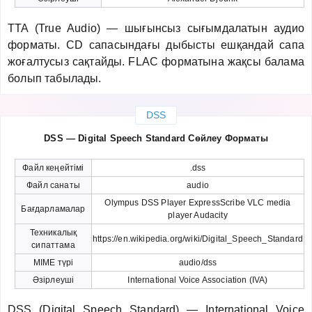
TTA (True Audio) — шығынсыз сығымдалатын аудио
форматы. CD сапасындағы дыбысты ешқандай сапа
жоғалтусыз сақтайды. FLAC форматына жақсы балама
болып табылады.
DSS
DSS — Digital Speech Standard Сөйлеу Форматы
Файл кеңейтімі
.dss
Файл санаты
audio
Olympus DSS Player ExpressScribe VLC media
Бағдарламалар
player Audacity
Техникалық
https://en.wikipedia.org/wiki/Digital_Speech_Standard
сипаттама
MIME түрі
audio/dss
Әзірлеуші
International Voice Association (IVA)
DSS (Digital Speech Standard) — International Voice