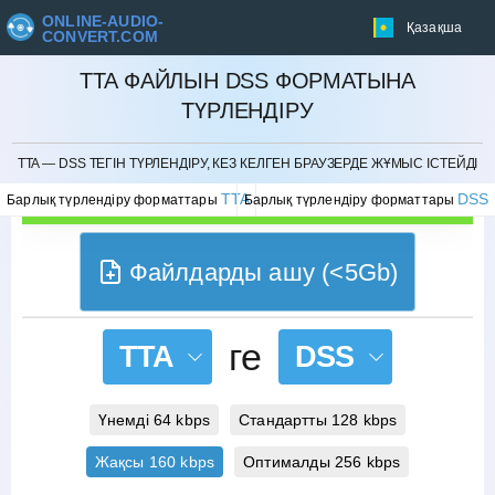
ONLINE-AUDIO-
Қазақша
CONVERT.COM
TTA ФАЙЛЫН DSS ФОРМАТЫНА
ТҮРЛЕНДІРУ
БОЛДЫРМАУ
TTA — DSS ТЕГІН ТҮРЛЕНДІРУ, КЕЗ КЕЛГЕН БРАУЗЕРДЕ ЖҰМЫС ІСТЕЙДІ
TTA
DSS
Барлық түрлендіру форматтары
Барлық түрлендіру форматтары
Файлдарды ашу (<5Gb)
ге
TTA
DSS
Үнемді 64 kbps
Стандартты 128 kbps
Жақсы 160 kbps
Оптималды 256 kbps