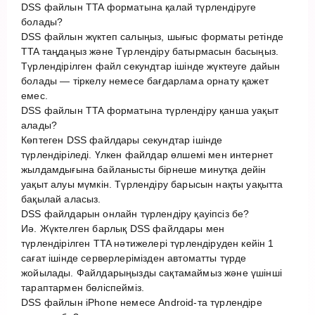
DSS файлын TTA форматына қалай түрлендіруге
болады?
DSS файлын жүктеп салыңыз, шығыс форматы ретінде
TTA таңдаңыз және Түрлендіру батырмасын басыңыз.
Түрлендірілген файл секундтар ішінде жүктеуге дайын
болады — тіркелу немесе бағдарлама орнату қажет
емес.
DSS файлын TTA форматына түрлендіру қанша уақыт
алады?
Көптеген DSS файлдары секундтар ішінде
түрлендіріледі. Үлкен файлдар өлшемі мен интернет
жылдамдығына байланысты бірнеше минутқа дейін
уақыт алуы мүмкін. Түрлендіру барысын нақты уақытта
бақылай аласыз.
DSS файлдарын онлайн түрлендіру қауіпсіз бе?
Иә. Жүктелген барлық DSS файлдары мен
түрлендірілген TTA нәтижелері түрлендіруден кейін 1
сағат ішінде серверлерімізден автоматты түрде
жойылады. Файлдарыңызды сақтамаймыз және үшінші
тараптармен бөліспейміз.
DSS файлын iPhone немесе Android-та түрлендіре