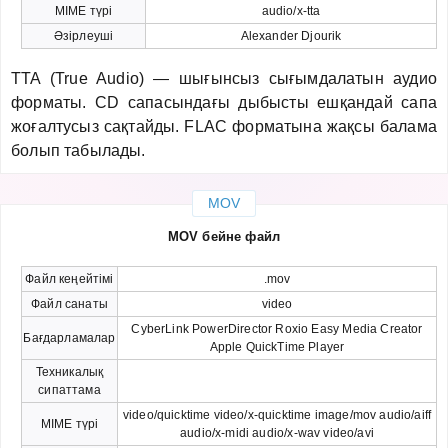
MIME түрі
audio/x-tta
Әзірлеуші
Alexander Djourik
TTA (True Audio) — шығынсыз сығымдалатын аудио
форматы. CD сапасындағы дыбысты ешқандай сапа
жоғалтусыз сақтайды. FLAC форматына жақсы балама
болып табылады.
MOV
MOV бейне файл
Файл кеңейтімі
.mov
Файл санаты
video
CyberLink PowerDirector Roxio Easy Media Creator
Бағдарламалар
Apple QuickTime Player
Техникалық
сипаттама
video/quicktime video/x-quicktime image/mov audio/aiff
MIME түрі
audio/x-midi audio/x-wav video/avi