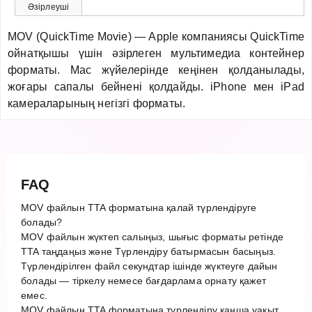
Әзірлеуші
MOV (QuickTime Movie) — Apple компаниясы QuickTime
ойнатқышы үшін әзірлеген мультимедиа контейнер
форматы. Mac жүйелерінде кеңінен қолданылады,
жоғары сапалы бейнені қолдайды. iPhone мен iPad
камераларының негізгі форматы.
FAQ
MOV файлын TTA форматына қалай түрлендіруге
болады?
MOV файлын жүктеп салыңыз, шығыс форматы ретінде
TTA таңдаңыз және Түрлендіру батырмасын басыңыз.
Түрлендірілген файл секундтар ішінде жүктеуге дайын
болады — тіркелу немесе бағдарлама орнату қажет
емес.
MOV файлын TTA форматына түрлендіру қанша уақыт