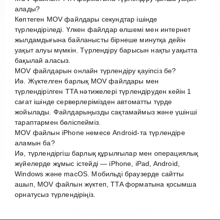
алады?
Көптеген MOV файлдары секундтар ішінде
түрлендіріледі. Үлкен файлдар өлшемі мен интернет
жылдамдығына байланысты бірнеше минутқа дейін
уақыт алуы мүмкін. Түрлендіру барысын нақты уақытта
бақылай аласыз.
MOV файлдарын онлайн түрлендіру қауіпсіз бе?
Иә. Жүктелген барлық MOV файлдары мен
түрлендірілген TTA нәтижелері түрлендіруден кейін 1
сағат ішінде серверлерімізден автоматты түрде
жойылады. Файлдарыңызды сақтамаймыз және үшінші
тараптармен бөліспейміз.
MOV файлын iPhone немесе Android-та түрлендіре
аламын ба?
Иә, түрлендіргіш барлық құрылғылар мен операциялық
жүйелерде жұмыс істейді — iPhone, iPad, Android,
Windows және macOS. Мобильді браузерде сайтты
ашып, MOV файлын жүктеп, TTA форматына қосымша
орнатусыз түрлендіріңіз.