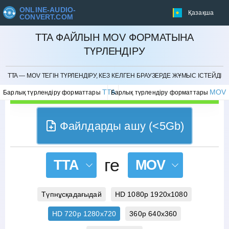
ONLINE-AUDIO-
Қазақша
CONVERT.COM
TTA ФАЙЛЫН MOV ФОРМАТЫНА
ТҮРЛЕНДІРУ
БОЛДЫРМАУ
TTA — MOV ТЕГІН ТҮРЛЕНДІРУ, КЕЗ КЕЛГЕН БРАУЗЕРДЕ ЖҰМЫС ІСТЕЙДІ
TTA
MOV
Барлық түрлендіру форматтары
Барлық түрлендіру форматтары
Файлдарды ашу (<5Gb)
ге
TTA
MOV
Түпнұсқадағыдай
HD 1080p 1920x1080
HD 720p 1280x720
360p 640x360