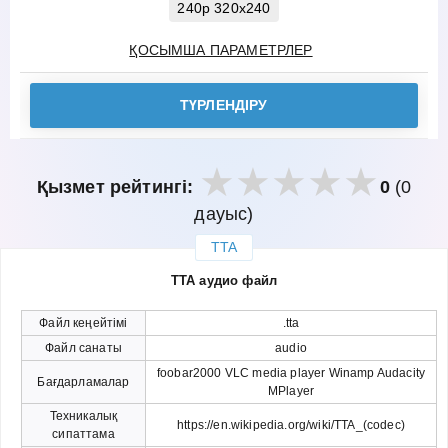
240p 320x240
ҚОСЫМША ПАРАМЕТРЛЕР
ТҮРЛЕНДІРУ
Қызмет рейтингі:
0
(0
дауыс)
TTA
закрыть
TTA аудио файл
Файл кеңейтімі
.tta
Файл санаты
audio
foobar2000 VLC media player Winamp Audacity
Бағдарламалар
MPlayer
Техникалық
https://en.wikipedia.org/wiki/TTA_(codec)
сипаттама