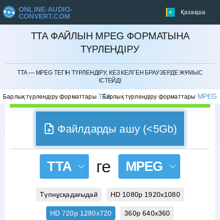
ONLINE-AUDIO-
Қазақша
CONVERT.COM
TTA ФАЙЛЫН MPEG ФОРМАТЫНА
ТҮРЛЕНДІРУ
БОЛДЫРМАУ
TTA — MPEG ТЕГІН ТҮРЛЕНДІРУ, КЕЗ КЕЛГЕН БРАУЗЕРДЕ ЖҰМЫС
ІСТЕЙДІ
TTA
MPEG
Барлық түрлендіру форматтары
Барлық түрлендіру форматтары
Файлдарды ашу (<5Gb)
ге
TTA
MPEG
Түпнұсқадағыдай
HD 1080p 1920x1080
HD 720p 1280x720
360p 640x360