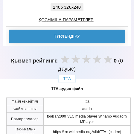
240p 320x240
ҚОСЫМША ПАРАМЕТРЛЕР
ТҮРЛЕНДІРУ
Қызмет рейтингі:
0
(0
дауыс)
TTA
закрыть
TTA аудио файл
Файл кеңейтімі
.tta
Файл санаты
audio
foobar2000 VLC media player Winamp Audacity
Бағдарламалар
MPlayer
Техникалық
https://en.wikipedia.org/wiki/TTA_(codec)