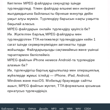
Көптеген MPEG файлдары секундтар ішінде
түрлендіріледі. Үлкен файлдар өлшемі мен интернет
жылдамдығына байланысты бірнеше минутқа дейін
уақыт алуы мүмкін. Түрлендіру барысын нақты уақытта
бақылай аласыз.
MPEG файлдарын онлайн түрлендіру қауіпсіз бе?
Иә. Жүктелген барлық MPEG файлдары мен
түрлендірілген TTA нәтижелері түрлендіруден кейін 1
сағат ішінде серверлерімізден автоматты түрде
жойылады. Файлдарыңызды сақтамаймыз және үшінші
тараптармен бөліспейміз.
MPEG файлын iPhone немесе Android-та түрлендіре
аламын ба?
Иә, түрлендіргіш барлық құрылғылар мен операциялық
жүйелерде жұмыс істейді — iPhone, iPad, Android,
Windows және macOS. Мобильді браузерде сайтты
ашып, MPEG файлын жүктеп, TTA форматына қосымша
орнатусыз түрлендіріңіз.
Байланыс
Privacy
GitHub
Дизайн
MP3
m4r
WMA
WAV
CDDA