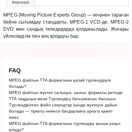
Әзірлеуші
MPEG (Moving Picture Experts Group) — кеңінен тараған
бейне сығымдау стандарты. MPEG-1 VCD-де, MPEG-2
DVD мен сандық теледидарда қолданылады. Жоғары
үйлесімділік пен кең қолдауы бар.
FAQ
MPEG файлын TTA форматына қалай түрлендіруге
болады?
MPEG файлын жүктеп салыңыз, шығыс форматы ретінде
TTA таңдаңыз және Түрлендіру батырмасын басыңыз.
Түрлендірілген файл секундтар ішінде жүктеуге дайын
болады — тіркелу немесе бағдарлама орнату қажет
емес.
MPEG файлын TTA форматына түрлендіру қанша уақыт
алады?