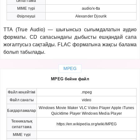
сипаттама
MIME түрі
audio/x-tta
Әзірлеуші
Alexander Djourik
TTA (True Audio) — шығынсыз сығымдалатын аудио
форматы. CD сапасындағы дыбысты ешқандай сапа
жоғалтусыз сақтайды. FLAC форматына жақсы балама
болып табылады.
MPEG
MPEG бейне файл
Файл кеңейтімі
.mpeg
Файл санаты
video
Windows Movie Maker VLC Video Player Apple iTunes
Бағдарламалар
Quicktime Player Windows Media Player
Техникалық
https://en.wikipedia.org/wiki/MPEG
сипаттама
MIME түрі