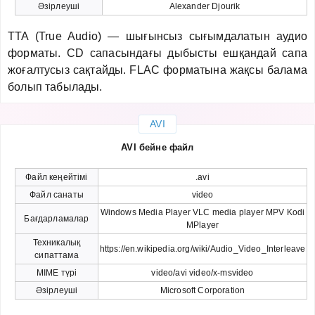
Әзірлеуші
Alexander Djourik
TTA (True Audio) — шығынсыз сығымдалатын аудио
форматы. CD сапасындағы дыбысты ешқандай сапа
жоғалтусыз сақтайды. FLAC форматына жақсы балама
болып табылады.
AVI
AVI бейне файл
Файл кеңейтімі
.avi
Файл санаты
video
Windows Media Player VLC media player MPV Kodi
Бағдарламалар
MPlayer
Техникалық
https://en.wikipedia.org/wiki/Audio_Video_Interleave
сипаттама
MIME түрі
video/avi video/x-msvideo
Әзірлеуші
Microsoft Corporation