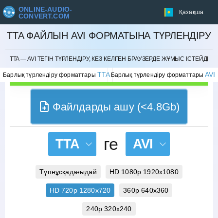
ONLINE-AUDIO-
Қазақша
CONVERT.COM
TTA ФАЙЛЫН AVI ФОРМАТЫНА ТҮРЛЕНДІРУ
БОЛДЫРМАУ
TTA — AVI ТЕГІН ТҮРЛЕНДІРУ, КЕЗ КЕЛГЕН БРАУЗЕРДЕ ЖҰМЫС ІСТЕЙДІ
TTA
AVI
Барлық түрлендіру форматтары
Барлық түрлендіру форматтары
Файлдарды ашу (<4.8Gb)
ге
TTA
AVI
Түпнұсқадағыдай
HD 1080p 1920x1080
HD 720p 1280x720
360p 640x360
240p 320x240