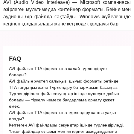
AVI (Audio Video Interleave) — Microsoft компаниясы
әзірлеген мультимедиа контейнер форматы. Бейне мен
аудионы бір файлда сақтайды. Windows жүйелерінде
кеңінен қолданылады және кең кодек қолдауы бар.
FAQ
AVI файлын TTA форматына қалай түрлендіруге
болады?
AVI файлын жүктеп салыңыз, шығыс форматы ретінде
TTA таңдаңыз және Түрлендіру батырмасын басыңыз.
Түрлендірілген файл секундтар ішінде жүктеуге дайын
болады — тіркелу немесе бағдарлама орнату қажет
емес.
AVI файлын TTA форматына түрлендіру қанша уақыт
алады?
Көптеген AVI файлдары секундтар ішінде түрлендіріледі.
Үлкен файлдар өлшемі мен интернет жылдамдығына