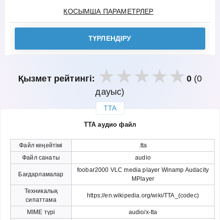
ҚОСЫМША ПАРАМЕТРЛЕР
ТҮРЛЕНДІРУ
Қызмет рейтингі:
0
(0
дауыс)
TTA
закрыть
TTA аудио файл
Файл кеңейтімі
.tta
Файл санаты
audio
foobar2000 VLC media player Winamp Audacity
Бағдарламалар
MPlayer
Техникалық
https://en.wikipedia.org/wiki/TTA_(codec)
сипаттама
MIME түрі
audio/x-tta