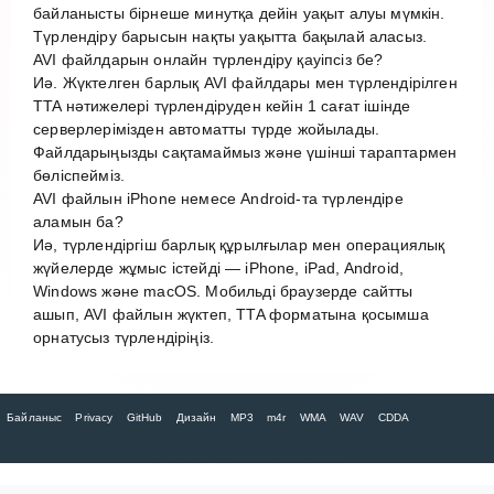
байланысты бірнеше минутқа дейін уақыт алуы мүмкін.
Түрлендіру барысын нақты уақытта бақылай аласыз.
AVI файлдарын онлайн түрлендіру қауіпсіз бе?
Иә. Жүктелген барлық AVI файлдары мен түрлендірілген
TTA нәтижелері түрлендіруден кейін 1 сағат ішінде
серверлерімізден автоматты түрде жойылады.
Файлдарыңызды сақтамаймыз және үшінші тараптармен
бөліспейміз.
AVI файлын iPhone немесе Android-та түрлендіре
аламын ба?
Иә, түрлендіргіш барлық құрылғылар мен операциялық
жүйелерде жұмыс істейді — iPhone, iPad, Android,
Windows және macOS. Мобильді браузерде сайтты
ашып, AVI файлын жүктеп, TTA форматына қосымша
орнатусыз түрлендіріңіз.
Байланыс
Privacy
GitHub
Дизайн
MP3
m4r
WMA
WAV
CDDA