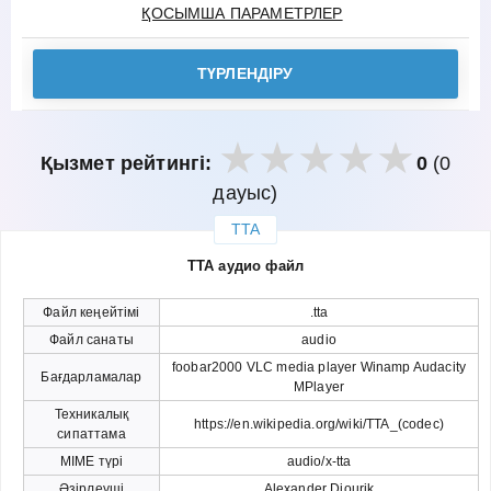
ҚОСЫМША ПАРАМЕТРЛЕР
ТҮРЛЕНДІРУ
Қызмет рейтингі:
0
(0
дауыс)
TTA
закрыть
TTA аудио файл
Файл кеңейтімі
.tta
Файл санаты
audio
foobar2000 VLC media player Winamp Audacity
Бағдарламалар
MPlayer
Техникалық
https://en.wikipedia.org/wiki/TTA_(codec)
сипаттама
MIME түрі
audio/x-tta
Әзірлеуші
Alexander Djourik