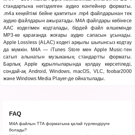
стандартына негізделген аудио контейнер форматы.
.m4a кеңейтімі бейне қамтитын .mp4 файлдарынан тек
аудио файлдарын ажыратады. M4A файлдары көбінесе
AAC кодегімен кодталады, бірдей файл өлшемінде
MP3-ке қарағанда жоғары аудио сапасын ұсынады.
Apple Lossless (ALAC) кодегі арқылы шығынсыз кодтау
да мүмкін. M4A — iTunes Store мен Apple Music-тен
сатып алынатын музыканың стандартты форматы.
Барлық Apple құрылғыларында қолдау көрсетіледі,
сондай-ақ Android, Windows, macOS, VLC, foobar2000
және Windows Media Player-де ойнатылады.
FAQ
M4A файлын TTA форматына қалай түрлендіруге
болады?