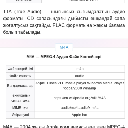
TTA (True Audio) — шығынсыз сығымдалатын аудио
форматы. CD сапасындағы дыбысты ешқандай сапа
жоғалтусыз сақтайды. FLAC форматына жақсы балама
болып табылады.
M4A
M4A — MPEG-4 Аудио Файл Контейнері
Файл кеңейтімі
.m4a
Файл санаты
audio
Apple iTunes VLC media player Windows Media Player
Бағдарламалар
foobar2000 Winamp
Техникалық
https://en.wikipedia.org/wiki/M4A
сипаттама
MIME түрі
audio/mp4 audio/x-m4a
Әзірлеуші
Apple Inc.
M4A — 2004 жылы Apple компаниясы енгізген MPEG-4