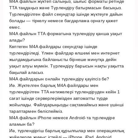
M4A файлын жүктеп салыңыз, шығыс форматы ретінде
TTA таңдаңыз және Түрлендіру батырмасын басыңыз.
Түрлендірілген файл секундтар ішінде жүктеуге дайын
болады — тіркелу немесе бағдарлама орнату қажет
емес.
M4A файлын TTA форматына түрлендіру қанша уақыт
алады?
Көптеген M4A файлдары секундтар ішінде
түрлендіріледі. Үлкен файлдар өлшемі мен интернет
жылдамдығына байланысты бірнеше минутқа дейін
уақыт алуы мүмкін. Түрлендіру барысын нақты уақытта
бақылай аласыз.
M4A файлдарын онлайн түрлендіру қауіпсіз бе?
Иә. Жүктелген барлық M4A файлдары мен
түрлендірілген TTA нәтижелері түрлендіруден кейін 1
сағат ішінде серверлерімізден автоматты түрде
жойылады. Файлдарыңызды сақтамаймыз және үшінші
тараптармен бөліспейміз.
M4A файлын iPhone немесе Android-та түрлендіре
аламын ба?
Иә, түрлендіргіш барлық құрылғылар мен операциялық
жүйелерде жұмыс істейді — iPhone, iPad, Android,