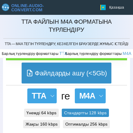
ONLINE-AUDIO-
Қазақша
CONVERT.COM
TTA ФАЙЛЫН M4A ФОРМАТЫНА
ТҮРЛЕНДІРУ
БОЛДЫРМАУ
TTA — M4A ТЕГІН ТҮРЛЕНДІРУ, КЕЗ КЕЛГЕН БРАУЗЕРДЕ ЖҰМЫС ІСТЕЙДІ
TTA
M4A
Барлық түрлендіру форматтары
Барлық түрлендіру форматтары
Файлдарды ашу (<5Gb)
ге
TTA
M4A
Үнемді 64 kbps
Стандартты 128 kbps
Жақсы 160 kbps
Оптималды 256 kbps