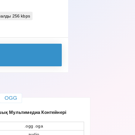
алды 256 kbps
OGG
шық Мультимедиа Контейнері
.ogg .oga
audio