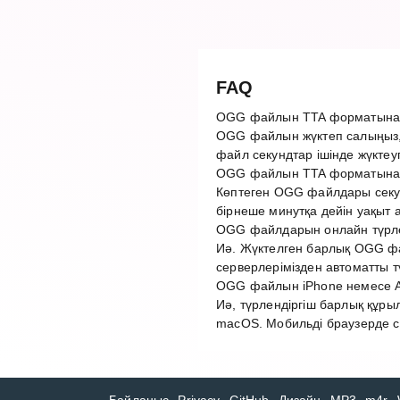
FAQ
OGG файлын TTA форматына қ
OGG файлын жүктеп салыңыз, 
файл секундтар ішінде жүктеу
OGG файлын TTA форматына т
Көптеген OGG файлдары секун
бірнеше минутқа дейін уақыт 
OGG файлдарын онлайн түрлен
Иә. Жүктелген барлық OGG фай
серверлерімізден автоматты 
OGG файлын iPhone немесе An
Иә, түрлендіргіш барлық құры
macOS. Мобильді браузерде с