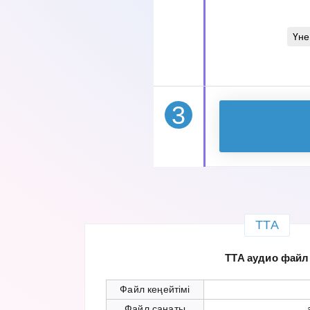
Үне
3
TTA
TTA аудио файл
Файл кеңейтімі
Файл санаты