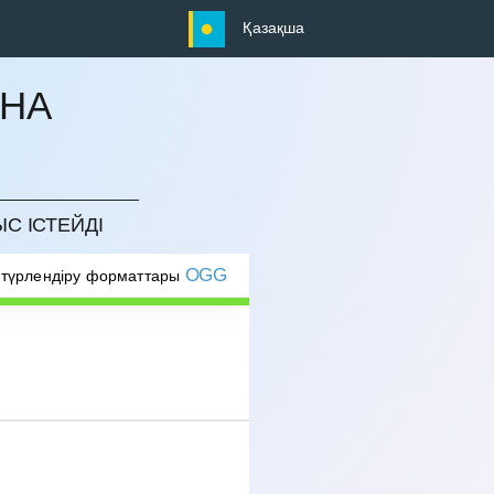
Қазақша
ЫНА
ЫС ІСТЕЙДІ
OGG
 түрлендіру форматтары