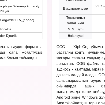
a player Winamp Audacity
VLC m
Бағдарламалар
Player
Техникалық
ia.org/wiki/TTA_(codec)
сипаттама
io/x-tta
MIME түрі
der Djourik
Әзірлеуші
алатын аудио форматы.
OGG — Xiph.Org ұйымы 
ай сапа жоғалтусыз
бастапқы кодты мультиме
ама болып табылады.
жоғары сапалы сандық ау
арналған. OGG файлы көб
аудиосын қамтиды, бірақ 
да тасымалдай алады. OGG
салыстырылатын аудио с
ойындарда, ашық ба
жасақтамада және веб-ау
Android және Windows жүйе
Amarok ойнатқыштары арқ