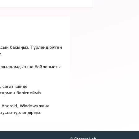
сын басыңыз. Түрлендірілген
.
ет жылдамдығына байланысты
 сағат ішінде
тармен бөліспейміз.
 Android, Windows және
сыз түрлендіріңіз.