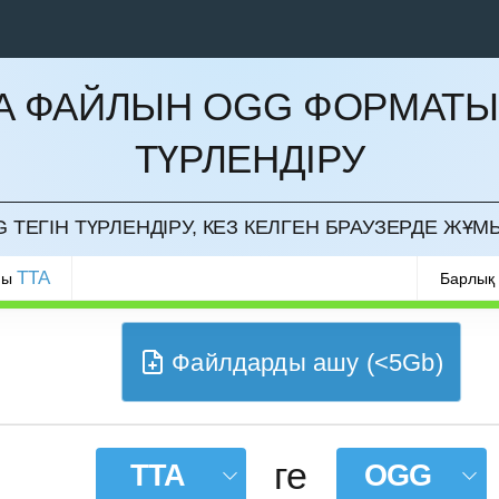
A ФАЙЛЫН OGG ФОРМАТ
ТҮРЛЕНДІРУ
РМАУ
 ТЕГІН ТҮРЛЕНДІРУ, КЕЗ КЕЛГЕН БРАУЗЕРДЕ ЖҰМ
TTA
ры
Барлық
Файлдарды ашу (<5Gb)
ге
TTA
OGG