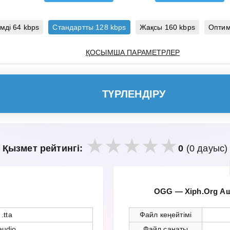
мді 64 kbps
Стандартты 128 kbps
Жақсы 160 kbps
Оптим
ҚОСЫМША ПАРАМЕТРЛЕР
ТҮРЛЕНДІРУ
Қызмет рейтингі:
0
(0 дауыс)
OGG — Xiph.Org А
.tta
Файл кеңейтімі
audio
Файл санаты