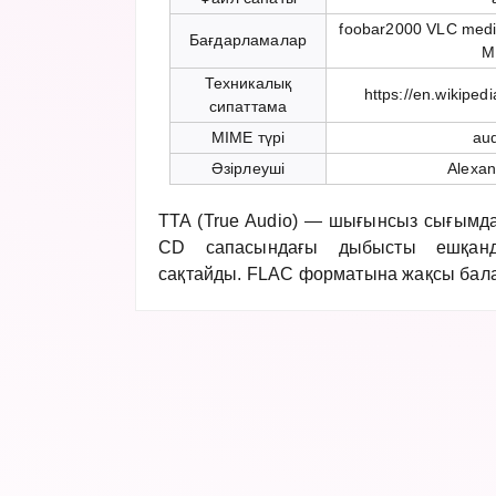
foobar2000 VLC medi
Бағдарламалар
M
Техникалық
https://en.wikiped
сипаттама
MIME түрі
aud
Әзірлеуші
Alexan
TTA (True Audio) — шығынсыз сығымд
CD сапасындағы дыбысты ешқанд
сақтайды. FLAC форматына жақсы бал