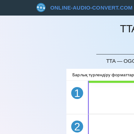
ONLINE-AUDIO-CONVERT.COM
TT
БОЛДЫ
TTA — OGG
Барлық түрлендіру форматта
1
2