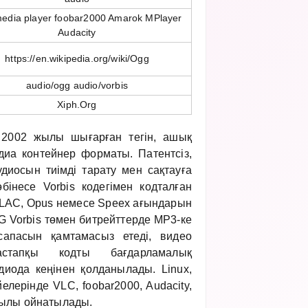
edia player foobar2000 Amarok MPlayer
Audacity
https://en.wikipedia.org/wiki/Ogg
audio/ogg audio/vorbis
Xiph.Org
2002 жылы шығарған тегін, ашық
диа контейнер форматы. Патентсіз,
диосын тиімді тарату мен сақтауға
інесе Vorbis кодегімен кодталған
FLAC, Opus немесе Speex ағындарын
 Vorbis төмен битрейттерде MP3-ке
апасын қамтамасыз етеді, видео
стапқы кодты бағдарламалық
диода кеңінен қолданылады. Linux,
лерінде VLC, foobar2000, Audacity,
ылы ойнатылады.