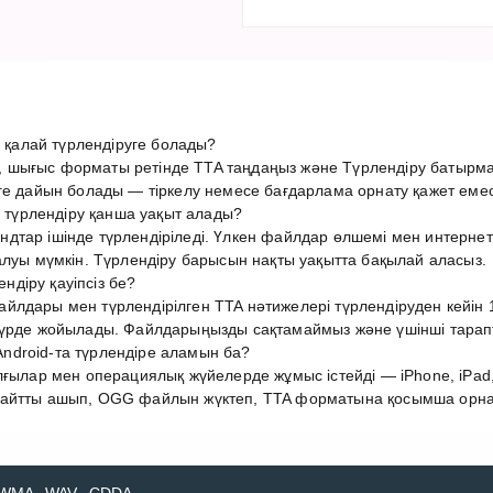
алай түрлендіруге болады?
шығыс форматы ретінде TTA таңдаңыз және Түрлендіру батырма
ге дайын болады — тіркелу немесе бағдарлама орнату қажет емес
үрлендіру қанша уақыт алады?
дтар ішінде түрлендіріледі. Үлкен файлдар өлшемі мен интерн
алуы мүмкін. Түрлендіру барысын нақты уақытта бақылай аласыз.
діру қауіпсіз бе?
лдары мен түрлендірілген TTA нәтижелері түрлендіруден кейін 1
түрде жойылады. Файлдарыңызды сақтамаймыз және үшінші тарап
droid-та түрлендіре аламын ба?
лғылар мен операциялық жүйелерде жұмыс істейді — iPhone, iPad,
айтты ашып, OGG файлын жүктеп, TTA форматына қосымша орнату