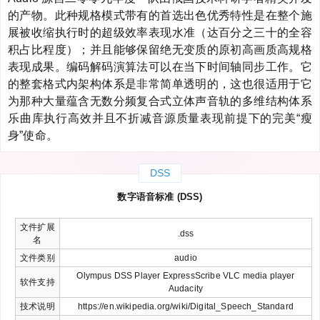
的产物。此种规格模式带有的首选出色优秀特性是在整个施
展被收缩执行时的超级效率表现水准（达百分之三十的全容
积占比程度）；并且能够保留绝无变质的原初高画质高规格
表现成果。编码解码演算法可以在当下时间轴同步工作。它
的整套格式内架构体系是非常简单透明的，这也很适用于它
为那种大量蕴含无数分频复合式立体声音轨的多维结构体系
乐曲库执行高效并且不折减音源质量表现前提下的完美“瘦
身”使命。
DSS
数字语音标准 (DSS)
文件扩展
.dss
名
文件类别
audio
Olympus DSS Player ExpressScribe VLC media player
软件支持
Audacity
技术说明
https://en.wikipedia.org/wiki/Digital_Speech_Standard