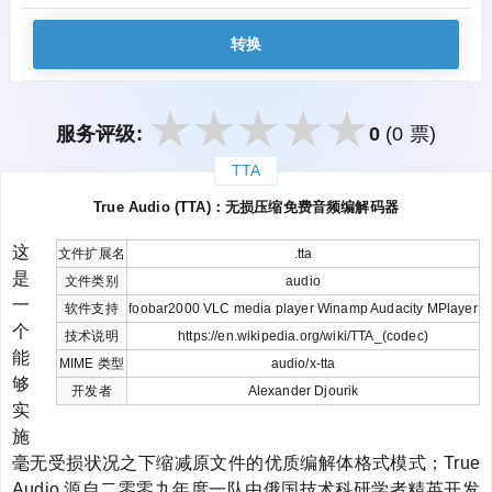
转换
服务评级:
0
(0 票)
TTA
закрыть
True Audio (TTA)：无损压缩免费音频编解码器
这
文件扩展名
.tta
是
文件类别
audio
一
软件支持
foobar2000 VLC media player Winamp Audacity MPlayer
个
技术说明
https://en.wikipedia.org/wiki/TTA_(codec)
能
MIME 类型
audio/x-tta
够
开发者
Alexander Djourik
实
施
毫无受损状况之下缩减原文件的优质编解体格式模式；True
Audio 源自二零零九年度一队由俄国技术科研学者精英开发