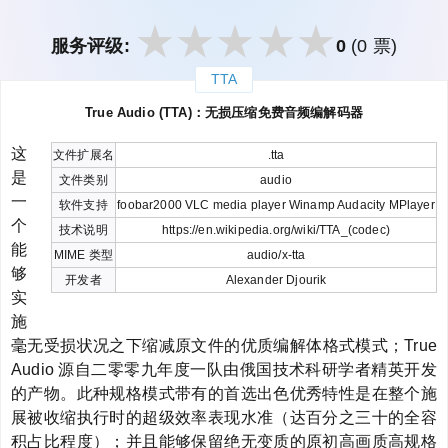
服务评级:
0
(0 票)
TTA
закрыть
True Audio (TTA)：无损压缩免费音频编解码器
这
文件扩展名
.tta
是
文件类别
audio
一
软件支持
foobar2000 VLC media player Winamp Audacity MPlayer
个
技术说明
https://en.wikipedia.org/wiki/TTA_(codec)
能
MIME 类型
audio/x-tta
够
开发者
Alexander Djourik
实
施
毫无受损状况之下缩减原文件的优质编解体格式模式；True
Audio 源自二零零九年度一队由俄国技术科研学者精英开发
的产物。此种规格模式带有的首选出色优秀特性是在整个施
展被收缩执行时的超级效率表现水准（达百分之三十的全容
积占比程度）；并且能够保留绝无变质的原初高画质高规格