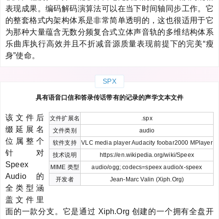
表现成果。编码解码演算法可以在当下时间轴同步工作。它
的整套格式内架构体系是非常简单透明的，这也很适用于它
为那种大量蕴含无数分频复合式立体声音轨的多维结构体系
乐曲库执行高效并且不折减音源质量表现前提下的完美“瘦
身”使命。
SPX
具有语音口信和答录传话带有的记录的声学文本文件
该文件后
文件扩展名
.spx
缀延展名
文件类别
audio
位属整个
软件支持
VLC media player Audacity foobar2000 MPlayer
针对
技术说明
https://en.wikipedia.org/wiki/Speex
Speex
MIME 类型
audio/ogg; codecs=speex audio/x-speex
Audio 的
开发者
Jean-Marc Valin (Xiph.Org)
全类型涵
盖文件里
面的一款分支。它是通过 Xiph.Org 创建的一个拥有全盘开