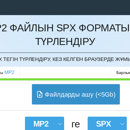
2 ФАЙЛЫН SPX ФОРМАТ
ТҮРЛЕНДІРУ
РМАУ
 ТЕГІН ТҮРЛЕНДІРУ, КЕЗ КЕЛГЕН БРАУЗЕРДЕ ЖҰМ
MP2
ры
Барлық
Файлдарды ашу (<5Gb)
ге
MP2
SPX