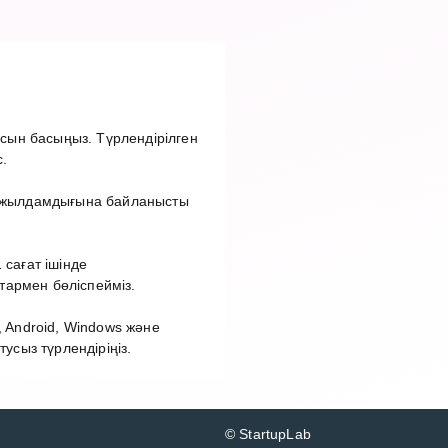
сын басыңыз. Түрлендірілген
.
ет жылдамдығына байланысты
сағат ішінде
тармен бөліспейміз.
 Android, Windows және
сыз түрлендіріңіз.
© StartupLab