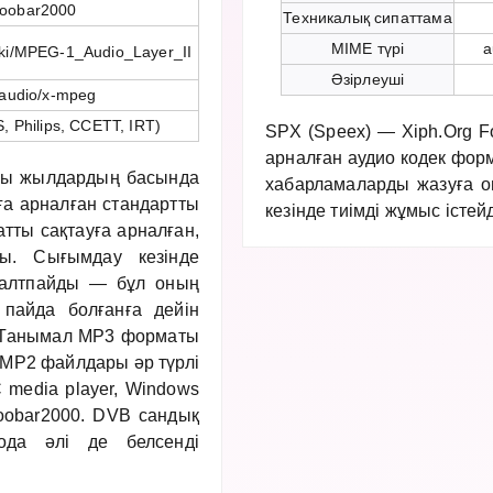
foobar2000
Техникалық сипаттама
MIME түрі
a
wiki/MPEG-1_Audio_Layer_II
Әзірлеуші
audio/x-mpeg
, Philips, CCETT, IRT)
SPX (Speex) — Xiph.Org F
арналған аудио кодек фор
-шы жылдардың басында
хабарламаларды жазуға о
ға арналған стандартты
кезінде тиімді жұмыс істейд
тты сақтауға арналған,
ды. Сығымдау кезінде
алтпайды — бұл оның
пайда болғанға дейін
. Танымал MP3 форматы
 MP2 файлдары әр түрлі
 media player, Windows
foobar2000. DVB сандық
да әлі де белсенді