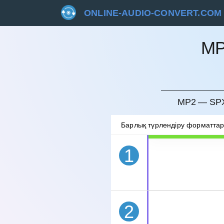
ONLINE-AUDIO-CONVERT.COM
MP
БОЛДЫ
MP2 — SPX
Барлық түрлендіру форматта
1
2