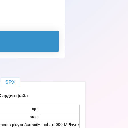
SPX
X аудио файл
.spx
audio
media player Audacity foobar2000 MPlayer