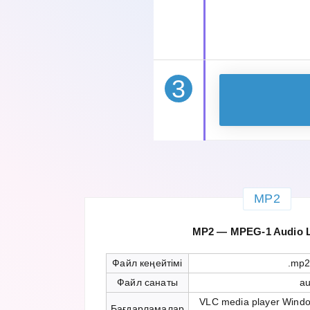
3
MP2
MP2 — MPEG-1 Audio La
Файл кеңейтімі
.mp2
Файл санаты
au
VLC media player Wind
Бағдарламалар