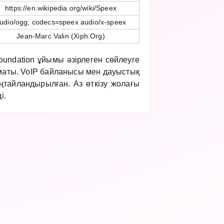
https://en.wikipedia.org/wiki/Speex
udio/ogg; codecs=speex audio/x-speex
Jean-Marc Valin (Xiph.Org)
oundation ұйымы әзірлеген сөйлеуге
маты. VoIP байланысы мен дауыстық
ңтайландырылған. Аз өткізу жолағы
і.