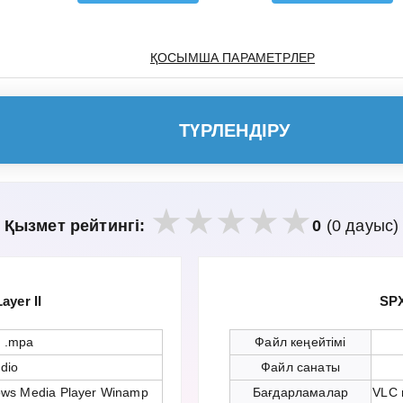
ҚОСЫМША ПАРАМЕТРЛЕР
ТҮРЛЕНДІРУ
Қызмет рейтингі:
0
(0 дауыс)
yer II
SP
 .mpa
Файл кеңейтімі
dio
Файл санаты
ows Media Player Winamp
Бағдарламалар
VLC 