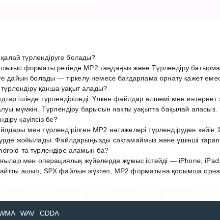
алай түрлендіруге болады?
шығыс форматы ретінде MP2 таңдаңыз және Түрлендіру батырма
ге дайын болады — тіркелу немесе бағдарлама орнату қажет емес
үрлендіру қанша уақыт алады?
дтар ішінде түрлендіріледі. Үлкен файлдар өлшемі мен интерн
алуы мүмкін. Түрлендіру барысын нақты уақытта бақылай аласыз.
іру қауіпсіз бе?
лдары мен түрлендірілген MP2 нәтижелері түрлендіруден кейін 1 
түрде жойылады. Файлдарыңызды сақтамаймыз және үшінші тарап
droid-та түрлендіре аламын ба?
лғылар мен операциялық жүйелерде жұмыс істейді — iPhone, iPad,
айтты ашып, SPX файлын жүктеп, MP2 форматына қосымша орнату
WMA
WAV
CDDA