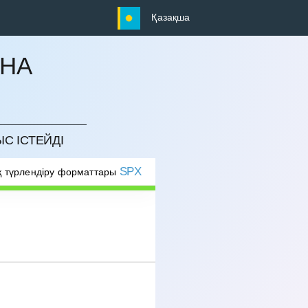
Қазақша
ЫНА
ЫС ІСТЕЙДІ
SPX
 түрлендіру форматтары