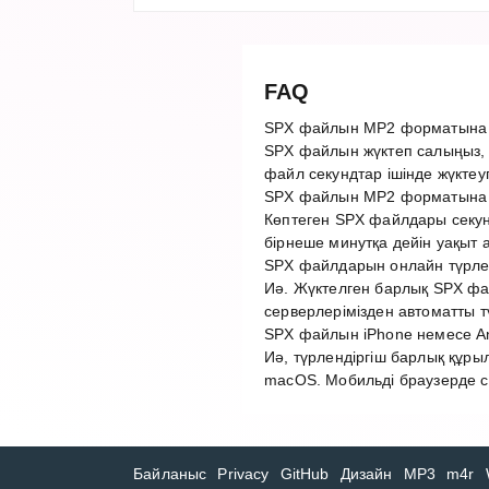
FAQ
SPX файлын MP2 форматына қ
SPX файлын жүктеп салыңыз, 
файл секундтар ішінде жүктеу
SPX файлын MP2 форматына т
Көптеген SPX файлдары секун
бірнеше минутқа дейін уақыт 
SPX файлдарын онлайн түрленд
Иә. Жүктелген барлық SPX фай
серверлерімізден автоматты 
SPX файлын iPhone немесе An
Иә, түрлендіргіш барлық құры
macOS. Мобильді браузерде с
Байланыс
Privacy
GitHub
Дизайн
MP3
m4r