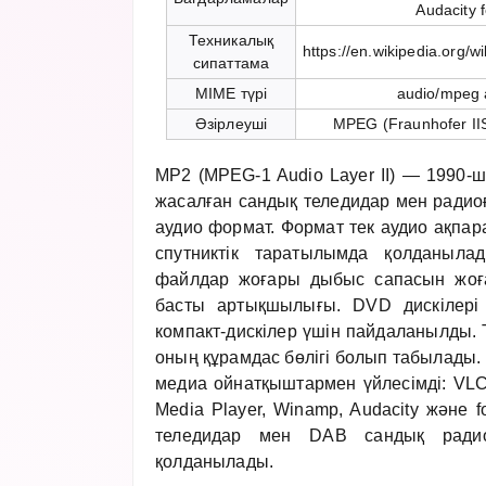
Audacity 
Техникалық
https://en.wikipedia.org/
сипаттама
MIME түрі
audio/mpeg 
Әзірлеуші
MPEG (Fraunhofer IIS
MP2 (MPEG-1 Audio Layer II) — 1990
жасалған сандық теледидар мен радио
аудио формат. Формат тек аудио ақпара
спутниктік таратылымда қолданыла
файлдар жоғары дыбыс сапасын жоғ
басты артықшылығы. DVD дискілері 
компакт-дискілер үшін пайдаланылды
оның құрамдас бөлігі болып табылады.
медиа ойнатқыштармен үйлесімді: VLC
Media Player, Winamp, Audacity және 
теледидар мен DAB сандық радио
қолданылады.