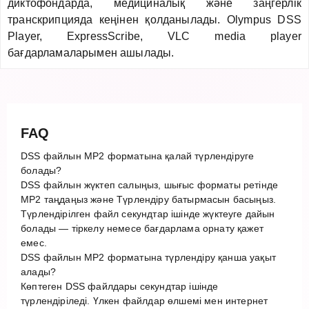
диктофондарда, медициналық және заңгерлік
транскрипцияда кеңінен қолданылады. Olympus DSS
Player, ExpressScribe, VLC media player
бағдарламаларымен ашылады.
FAQ
DSS файлын MP2 форматына қалай түрлендіруге
болады?
DSS файлын жүктеп салыңыз, шығыс форматы ретінде
MP2 таңдаңыз және Түрлендіру батырмасын басыңыз.
Түрлендірілген файл секундтар ішінде жүктеуге дайын
болады — тіркелу немесе бағдарлама орнату қажет
емес.
DSS файлын MP2 форматына түрлендіру қанша уақыт
алады?
Көптеген DSS файлдары секундтар ішінде
түрлендіріледі. Үлкен файлдар өлшемі мен интернет