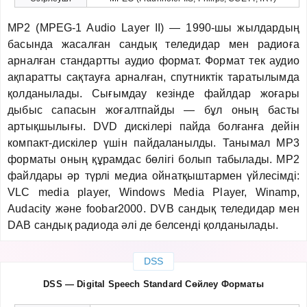
MP2 (MPEG-1 Audio Layer II) — 1990-шы жылдардың
басында жасалған сандық теледидар мен радиоға
арналған стандартты аудио формат. Формат тек аудио
ақпаратты сақтауға арналған, спутниктік таратылымда
қолданылады. Сығымдау кезінде файлдар жоғары
дыбыс сапасын жоғалтпайды — бұл оның басты
артықшылығы. DVD дискілері пайда болғанға дейін
компакт-дискілер үшін пайдаланылды. Танымал MP3
форматы оның құрамдас бөлігі болып табылады. MP2
файлдары әр түрлі медиа ойнатқыштармен үйлесімді:
VLC media player, Windows Media Player, Winamp,
Audacity және foobar2000. DVB сандық теледидар мен
DAB сандық радиода әлі де белсенді қолданылады.
DSS
DSS — Digital Speech Standard Сөйлеу Форматы