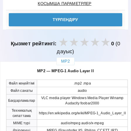
ҚОСЫМША ПАРАМЕТРЛЕР
ТҮРЛЕНДІРУ
Қызмет рейтингі:
0
(0
дауыс)
MP2
закрыть
MP2 — MPEG-1 Audio Layer II
Файл кеңейтімі
.mp2 .mpa
Файл санаты
audio
VLC media player Windows Media Player Winamp
Бағдарламалар
Audacity foobar2000
Техникалық
https://en.wikipedia.org/wiki/MPEG-1_Audio_Layer_II
сипаттама
MIME түрі
audio/mpeg audio/x-mpeg
Әзірлеуші
MPEG (Fraunhofer IIS, Philips, CCETT, IRT)