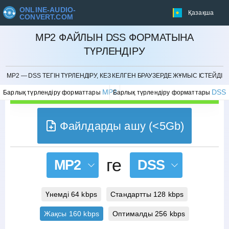
ONLINE-AUDIO-
Қазақша
CONVERT.COM
MP2 ФАЙЛЫН DSS ФОРМАТЫНА
ТҮРЛЕНДІРУ
БОЛДЫРМАУ
MP2 — DSS ТЕГІН ТҮРЛЕНДІРУ, КЕЗ КЕЛГЕН БРАУЗЕРДЕ ЖҰМЫС ІСТЕЙДІ
MP2
DSS
Барлық түрлендіру форматтары
Барлық түрлендіру форматтары
Файлдарды ашу (<5Gb)
ге
MP2
DSS
Үнемді 64 kbps
Стандартты 128 kbps
Жақсы 160 kbps
Оптималды 256 kbps