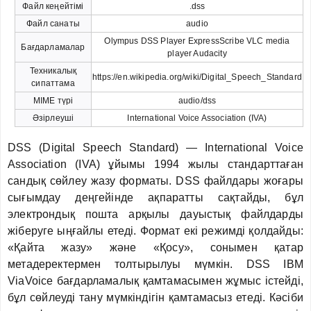
Файл кеңейтімі
.dss
Файл санаты
audio
Olympus DSS Player ExpressScribe VLC media
Бағдарламалар
player Audacity
Техникалық
https://en.wikipedia.org/wiki/Digital_Speech_Standard
сипаттама
MIME түрі
audio/dss
Әзірлеуші
International Voice Association (IVA)
DSS (Digital Speech Standard) — International Voice
Association (IVA) ұйымы 1994 жылы стандарттаған
сандық сөйлеу жазу форматы. DSS файлдары жоғары
сығымдау деңгейінде ақпаратты сақтайды, бұл
электрондық пошта арқылы дауыстық файлдарды
жіберуге ыңғайлы етеді. Формат екі режимді қолдайды:
«Қайта жазу» және «Қосу», сонымен қатар
метадеректермен толтырылуы мүмкін. DSS IBM
ViaVoice бағдарламалық қамтамасымен жұмыс істейді,
бұл сөйлеуді тану мүмкіндігін қамтамасыз етеді. Кәсіби