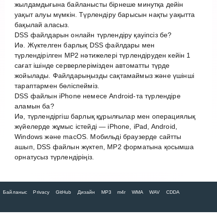
жылдамдығына байланысты бірнеше минутқа дейін
уақыт алуы мүмкін. Түрлендіру барысын нақты уақытта
бақылай аласыз.
DSS файлдарын онлайн түрлендіру қауіпсіз бе?
Иә. Жүктелген барлық DSS файлдары мен
түрлендірілген MP2 нәтижелері түрлендіруден кейін 1
сағат ішінде серверлерімізден автоматты түрде
жойылады. Файлдарыңызды сақтамаймыз және үшінші
тараптармен бөліспейміз.
DSS файлын iPhone немесе Android-та түрлендіре
аламын ба?
Иә, түрлендіргіш барлық құрылғылар мен операциялық
жүйелерде жұмыс істейді — iPhone, iPad, Android,
Windows және macOS. Мобильді браузерде сайтты
ашып, DSS файлын жүктеп, MP2 форматына қосымша
орнатусыз түрлендіріңіз.
Байланыс
Privacy
GitHub
Дизайн
MP3
m4r
WMA
WAV
CDDA