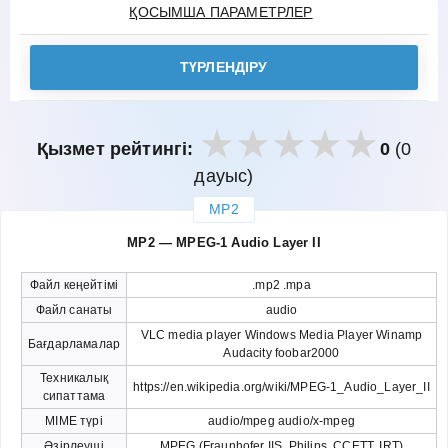
ҚОСЫМША ПАРАМЕТРЛЕР
ТҮРЛЕНДІРУ
Қызмет рейтингі:
0
(0
дауыс)
MP2
закрыть
MP2 — MPEG-1 Audio Layer II
Файл кеңейтімі
.mp2 .mpa
Файл санаты
audio
VLC media player Windows Media Player Winamp
Бағдарламалар
Audacity foobar2000
Техникалық
https://en.wikipedia.org/wiki/MPEG-1_Audio_Layer_II
сипаттама
MIME түрі
audio/mpeg audio/x-mpeg
Әзірлеуші
MPEG (Fraunhofer IIS, Philips, CCETT, IRT)