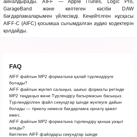
айналдырады. AIFF — Apple iTunes, Logic Pro,
GarageBand және көптеген кәсіби DAW
бағдарламаларымен үйлесімді. Кеңейтілген нұсқасы
AIFF-C (AIFC) қосымша сығымдалған аудио кодектерін
қолдайды.
FAQ
AIFF файлын MP2 форматына қалай түрлендіруге
болады?
AIFF файлын жүктеп салыңыз, шығыс форматы ретінде
MP2 таңдаңыз және Түрлендіру батырмасын басыңыз.
Түрлендірілген файл секундтар ішінде жүктеуге дайын
болады — тіркелу немесе бағдарлама орнату қажет
емес.
AIFF файлын MP2 форматына түрлендіру қанша уақыт
алады?
Көптеген AIFF файлдары секундтар ішінде