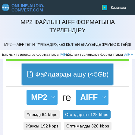
ONLINE-AUDIO-
Қазақша
CONVERT.COM
MP2 ФАЙЛЫН AIFF ФОРМАТЫНА
ТҮРЛЕНДІРУ
БОЛДЫРМАУ
MP2 — AIFF ТЕГІН ТҮРЛЕНДІРУ, КЕЗ КЕЛГЕН БРАУЗЕРДЕ ЖҰМЫС ІСТЕЙДІ
MP2
AIFF
Барлық түрлендіру форматтары
Барлық түрлендіру форматтары
Файлдарды ашу (<5Gb)
ге
MP2
AIFF
Үнемді 64 kbps
Стандартты 128 kbps
Жақсы 192 kbps
Оптималды 320 kbps