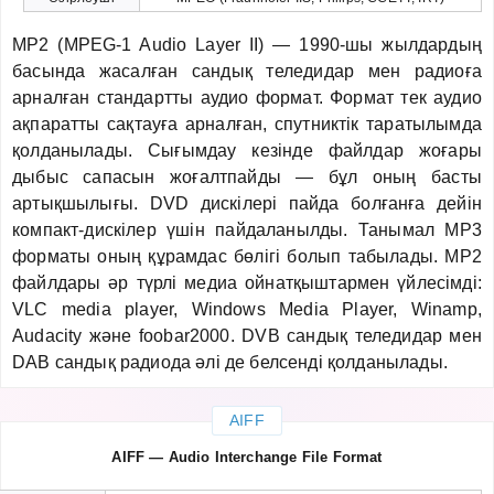
MP2 (MPEG-1 Audio Layer II) — 1990-шы жылдардың
басында жасалған сандық теледидар мен радиоға
арналған стандартты аудио формат. Формат тек аудио
ақпаратты сақтауға арналған, спутниктік таратылымда
қолданылады. Сығымдау кезінде файлдар жоғары
дыбыс сапасын жоғалтпайды — бұл оның басты
артықшылығы. DVD дискілері пайда болғанға дейін
компакт-дискілер үшін пайдаланылды. Танымал MP3
форматы оның құрамдас бөлігі болып табылады. MP2
файлдары әр түрлі медиа ойнатқыштармен үйлесімді:
VLC media player, Windows Media Player, Winamp,
Audacity және foobar2000. DVB сандық теледидар мен
DAB сандық радиода әлі де белсенді қолданылады.
AIFF
AIFF — Audio Interchange File Format