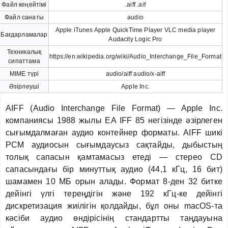
Файл кеңейтімі
.aiff .aif
Файл санаты
audio
Apple iTunes Apple QuickTime Player VLC media player
Бағдарламалар
Audacity Logic Pro
Техникалық
https://en.wikipedia.org/wiki/Audio_Interchange_File_Format
сипаттама
MIME түрі
audio/aiff audio/x-aiff
Әзірлеуші
Apple Inc.
AIFF (Audio Interchange File Format) — Apple Inc.
компаниясы 1988 жылы EA IFF 85 негізінде әзірлеген
сығымдалмаған аудио контейнер форматы. AIFF шикі
PCM аудиосын сығымдаусыз сақтайды, дыбыстың
толық сапасын қамтамасыз етеді — стерео CD
сапасындағы бір минуттық аудио (44,1 кГц, 16 бит)
шамамен 10 МБ орын алады. Формат 8-ден 32 битке
дейінгі үлгі тереңдігін және 192 кГц-ке дейінгі
дискретизация жиілігін қолдайды, бұл оны macOS-та
кәсіби аудио өндірісінің стандартты таңдауына