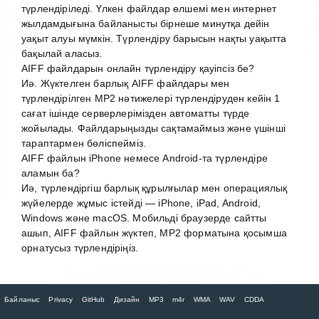
түрлендіріледі. Үлкен файлдар өлшемі мен интернет
жылдамдығына байланысты бірнеше минутқа дейін
уақыт алуы мүмкін. Түрлендіру барысын нақты уақытта
бақылай аласыз.
AIFF файлдарын онлайн түрлендіру қауіпсіз бе?
Иә. Жүктелген барлық AIFF файлдары мен
түрлендірілген MP2 нәтижелері түрлендіруден кейін 1
сағат ішінде серверлерімізден автоматты түрде
жойылады. Файлдарыңызды сақтамаймыз және үшінші
тараптармен бөліспейміз.
AIFF файлын iPhone немесе Android-та түрлендіре
аламын ба?
Иә, түрлендіргіш барлық құрылғылар мен операциялық
жүйелерде жұмыс істейді — iPhone, iPad, Android,
Windows және macOS. Мобильді браузерде сайтты
ашып, AIFF файлын жүктеп, MP2 форматына қосымша
орнатусыз түрлендіріңіз.
Байланыс
Privacy
GitHub
Дизайн
MP3
m4r
WMA
WAV
CDDA