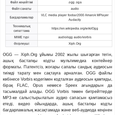
Файл кеңейтімі
.ogg .oga
Файл санаты
audio
VLC media player foobar2000 Amarok MPlayer
Бағдарламалар
Audacity
Техникалық
https://en.wikipedia.org/wiki/Ogg
сипаттама
MIME түрі
audio/ogg audio/vorbis
Әзірлеуші
Xiph.Org
OGG — Xiph.Org ұйымы 2002 жылы шығарған тегін,
ашық бастапқы кодты мультимедиа контейнер
форматы. Патентсіз, жоғары сапалы сандық аудиосын
тиімді тарату мен сақтауға арналған. OGG файлы
көбінесе Vorbis кодегімен кодталған аудиосын қамтиды,
бірақ FLAC, Opus немесе Speex ағындарын да
тасымалдай алады. OGG Vorbis төмен битрейттерде
MP3-ке салыстырылатын аудио сапасын қамтамасыз
етеді, видео ойындарда, ашық бастапқы кодты
бағдарламалық жасақтамада және веб-аудиода кеңінен