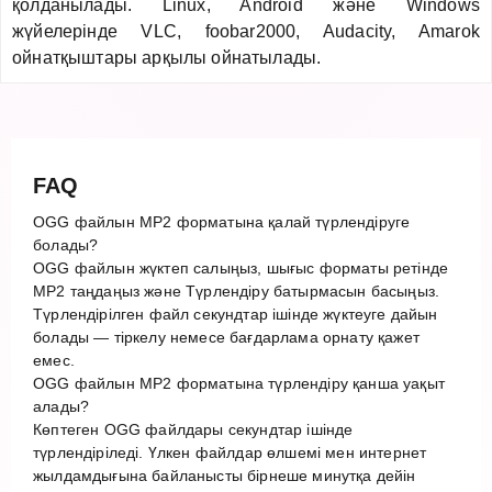
қолданылады. Linux, Android және Windows
жүйелерінде VLC, foobar2000, Audacity, Amarok
ойнатқыштары арқылы ойнатылады.
FAQ
OGG файлын MP2 форматына қалай түрлендіруге
болады?
OGG файлын жүктеп салыңыз, шығыс форматы ретінде
MP2 таңдаңыз және Түрлендіру батырмасын басыңыз.
Түрлендірілген файл секундтар ішінде жүктеуге дайын
болады — тіркелу немесе бағдарлама орнату қажет
емес.
OGG файлын MP2 форматына түрлендіру қанша уақыт
алады?
Көптеген OGG файлдары секундтар ішінде
түрлендіріледі. Үлкен файлдар өлшемі мен интернет
жылдамдығына байланысты бірнеше минутқа дейін