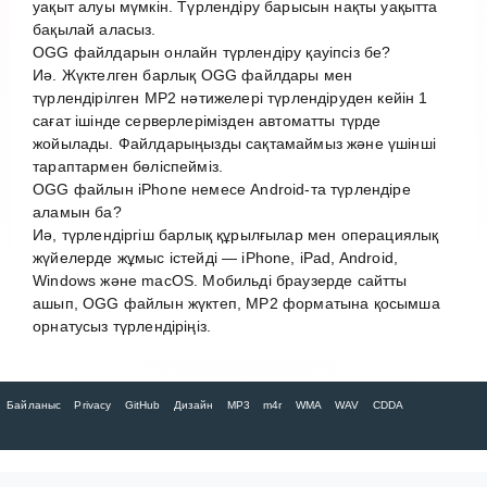
уақыт алуы мүмкін. Түрлендіру барысын нақты уақытта
бақылай аласыз.
OGG файлдарын онлайн түрлендіру қауіпсіз бе?
Иә. Жүктелген барлық OGG файлдары мен
түрлендірілген MP2 нәтижелері түрлендіруден кейін 1
сағат ішінде серверлерімізден автоматты түрде
жойылады. Файлдарыңызды сақтамаймыз және үшінші
тараптармен бөліспейміз.
OGG файлын iPhone немесе Android-та түрлендіре
аламын ба?
Иә, түрлендіргіш барлық құрылғылар мен операциялық
жүйелерде жұмыс істейді — iPhone, iPad, Android,
Windows және macOS. Мобильді браузерде сайтты
ашып, OGG файлын жүктеп, MP2 форматына қосымша
орнатусыз түрлендіріңіз.
Байланыс
Privacy
GitHub
Дизайн
MP3
m4r
WMA
WAV
CDDA