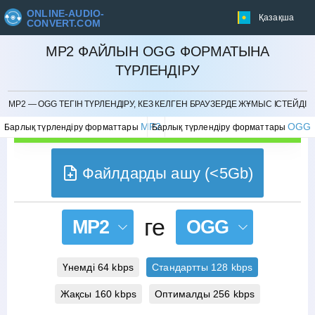
ONLINE-AUDIO-
Қазақша
CONVERT.COM
MP2 ФАЙЛЫН OGG ФОРМАТЫНА
ТҮРЛЕНДІРУ
БОЛДЫРМАУ
MP2 — OGG ТЕГІН ТҮРЛЕНДІРУ, КЕЗ КЕЛГЕН БРАУЗЕРДЕ ЖҰМЫС ІСТЕЙДІ
MP2
OGG
Барлық түрлендіру форматтары
Барлық түрлендіру форматтары
Файлдарды ашу (<5Gb)
ге
MP2
OGG
Үнемді 64 kbps
Стандартты 128 kbps
Жақсы 160 kbps
Оптималды 256 kbps