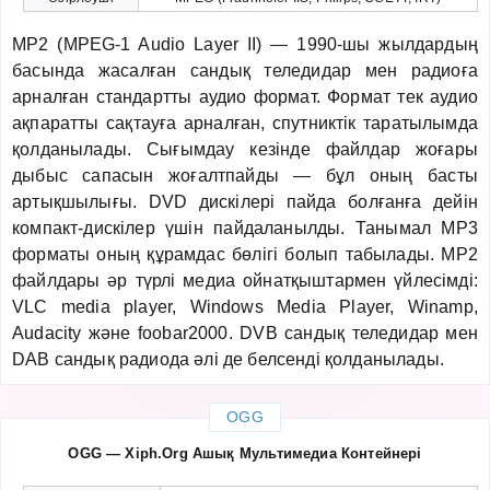
MP2 (MPEG-1 Audio Layer II) — 1990-шы жылдардың
басында жасалған сандық теледидар мен радиоға
арналған стандартты аудио формат. Формат тек аудио
ақпаратты сақтауға арналған, спутниктік таратылымда
қолданылады. Сығымдау кезінде файлдар жоғары
дыбыс сапасын жоғалтпайды — бұл оның басты
артықшылығы. DVD дискілері пайда болғанға дейін
компакт-дискілер үшін пайдаланылды. Танымал MP3
форматы оның құрамдас бөлігі болып табылады. MP2
файлдары әр түрлі медиа ойнатқыштармен үйлесімді:
VLC media player, Windows Media Player, Winamp,
Audacity және foobar2000. DVB сандық теледидар мен
DAB сандық радиода әлі де белсенді қолданылады.
OGG
OGG — Xiph.Org Ашық Мультимедиа Контейнері