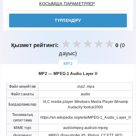
ҚОСЫМША ПАРАМЕТРЛЕР
ТҮРЛЕНДІРУ
Қызмет рейтингі:
0
(0
дауыс)
MP2
закрыть
MP2 — MPEG-1 Audio Layer II
Файл кеңейтімі
.mp2 .mpa
Файл санаты
audio
VLC media player Windows Media Player Winamp
Бағдарламалар
Audacity foobar2000
Техникалық
https://en.wikipedia.org/wiki/MPEG-1_Audio_Layer_II
сипаттама
MIME түрі
audio/mpeg audio/x-mpeg
Әзірлеуші
MPEG (Fraunhofer IIS, Philips, CCETT, IRT)