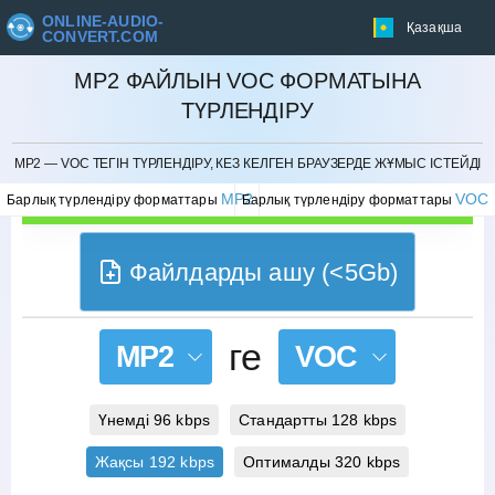
ONLINE-AUDIO-
Қазақша
CONVERT.COM
MP2 ФАЙЛЫН VOC ФОРМАТЫНА
ТҮРЛЕНДІРУ
БОЛДЫРМАУ
MP2 — VOC ТЕГІН ТҮРЛЕНДІРУ, КЕЗ КЕЛГЕН БРАУЗЕРДЕ ЖҰМЫС ІСТЕЙДІ
MP2
VOC
Барлық түрлендіру форматтары
Барлық түрлендіру форматтары
Файлдарды ашу (<5Gb)
ге
MP2
VOC
Үнемді 96 kbps
Стандартты 128 kbps
Жақсы 192 kbps
Оптималды 320 kbps