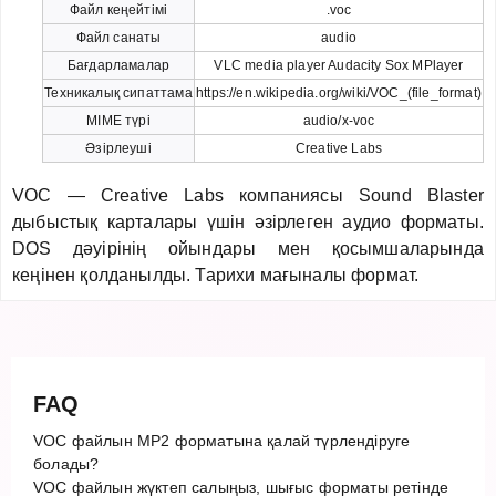
Файл кеңейтімі
.voc
Файл санаты
audio
Бағдарламалар
VLC media player Audacity Sox MPlayer
Техникалық сипаттама
https://en.wikipedia.org/wiki/VOC_(file_format)
MIME түрі
audio/x-voc
Әзірлеуші
Creative Labs
VOC — Creative Labs компаниясы Sound Blaster
дыбыстық карталары үшін әзірлеген аудио форматы.
DOS дәуірінің ойындары мен қосымшаларында
кеңінен қолданылды. Тарихи мағыналы формат.
FAQ
VOC файлын MP2 форматына қалай түрлендіруге
болады?
VOC файлын жүктеп салыңыз, шығыс форматы ретінде