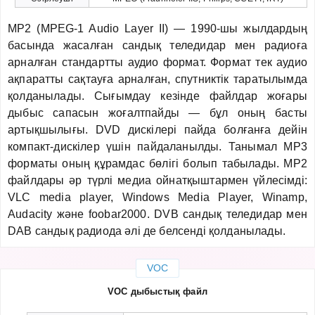
MP2 (MPEG-1 Audio Layer II) — 1990-шы жылдардың
басында жасалған сандық теледидар мен радиоға
арналған стандартты аудио формат. Формат тек аудио
ақпаратты сақтауға арналған, спутниктік таратылымда
қолданылады. Сығымдау кезінде файлдар жоғары
дыбыс сапасын жоғалтпайды — бұл оның басты
артықшылығы. DVD дискілері пайда болғанға дейін
компакт-дискілер үшін пайдаланылды. Танымал MP3
форматы оның құрамдас бөлігі болып табылады. MP2
файлдары әр түрлі медиа ойнатқыштармен үйлесімді:
VLC media player, Windows Media Player, Winamp,
Audacity және foobar2000. DVB сандық теледидар мен
DAB сандық радиода әлі де белсенді қолданылады.
VOC
VOC дыбыстық файл