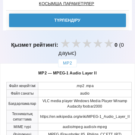
ҚОСЫМША ПАРАМЕТРЛЕР
ТҮРЛЕНДІРУ
Қызмет рейтингі:
0
(0
дауыс)
MP2
закрыть
MP2 — MPEG-1 Audio Layer II
Файл кеңейтімі
.mp2 .mpa
Файл санаты
audio
VLC media player Windows Media Player Winamp
Бағдарламалар
Audacity foobar2000
Техникалық
https://en.wikipedia.org/wiki/MPEG-1_Audio_Layer_II
сипаттама
MIME түрі
audio/mpeg audio/x-mpeg
Әзірлеуші
MPEG (Fraunhofer IIS, Philips, CCETT, IRT)