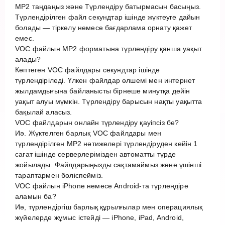
MP2 таңдаңыз және Түрлендіру батырмасын басыңыз.
Түрлендірілген файл секундтар ішінде жүктеуге дайын
болады — тіркелу немесе бағдарлама орнату қажет
емес.
VOC файлын MP2 форматына түрлендіру қанша уақыт
алады?
Көптеген VOC файлдары секундтар ішінде
түрлендіріледі. Үлкен файлдар өлшемі мен интернет
жылдамдығына байланысты бірнеше минутқа дейін
уақыт алуы мүмкін. Түрлендіру барысын нақты уақытта
бақылай аласыз.
VOC файлдарын онлайн түрлендіру қауіпсіз бе?
Иә. Жүктелген барлық VOC файлдары мен
түрлендірілген MP2 нәтижелері түрлендіруден кейін 1
сағат ішінде серверлерімізден автоматты түрде
жойылады. Файлдарыңызды сақтамаймыз және үшінші
тараптармен бөліспейміз.
VOC файлын iPhone немесе Android-та түрлендіре
аламын ба?
Иә, түрлендіргіш барлық құрылғылар мен операциялық
жүйелерде жұмыс істейді — iPhone, iPad, Android,