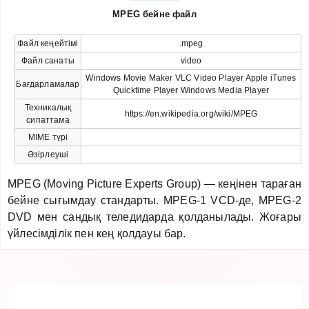
MPEG бейне файл
Файл кеңейтімі
.mpeg
Файл санаты
video
Windows Movie Maker VLC Video Player Apple iTunes
Бағдарламалар
Quicktime Player Windows Media Player
Техникалық
https://en.wikipedia.org/wiki/MPEG
сипаттама
MIME түрі
Әзірлеуші
MPEG (Moving Picture Experts Group) — кеңінен тараған
бейне сығымдау стандарты. MPEG-1 VCD-де, MPEG-2
DVD мен сандық теледидарда қолданылады. Жоғары
үйлесімділік пен кең қолдауы бар.