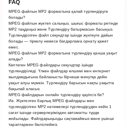
FAQ
MPEG файлын MP2 форматына қалай түрлендіруге
болады?
MPEG файлын жүктеп салыңыз, шығыс форматы ретінде
MP2 таңдаңыз және Түрлендіру батырмасын басыңыз.
Түрлендірілген файл секундтар ішінде жүктеуге дайын
болады — тіркелу немесе бағдарлама орнату қажет
емес.
MPEG файлын MP2 форматына түрлендіру қанша уақыт
алады?
Көптеген MPEG файлдары секундтар ішінде
түрлендіріледі. Үлкен файлдар өлшемі мен интернет
жылдамдығына байланысты бірнеше минутқа дейін
уақыт алуы мүмкін. Түрлендіру барысын нақты уақытта
бақылай аласыз.
MPEG файлдарын онлайн түрлендіру қауіпсіз бе?
Иә. Жүктелген барлық MPEG файлдары мен
түрлендірілген MP2 нәтижелері түрлендіруден кейін 1
сағат ішінде серверлерімізден автоматты түрде
жойылады. Файлдарыңызды сақтамаймыз және үшінші
тараптармен бөліспейміз.