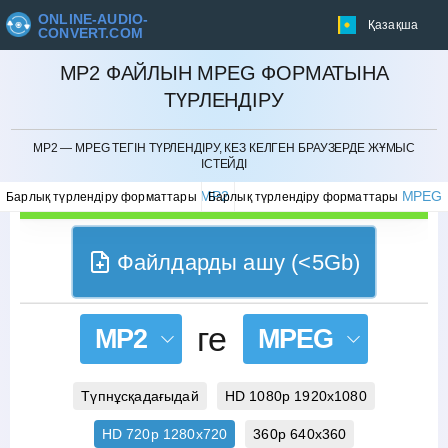
ONLINE-AUDIO-
Қазақша
CONVERT.COM
MP2 ФАЙЛЫН MPEG ФОРМАТЫНА
ТҮРЛЕНДІРУ
БОЛДЫРМАУ
MP2 — MPEG ТЕГІН ТҮРЛЕНДІРУ, КЕЗ КЕЛГЕН БРАУЗЕРДЕ ЖҰМЫС
ІСТЕЙДІ
MP2
MPEG
Барлық түрлендіру форматтары
Барлық түрлендіру форматтары
Файлдарды ашу (<5Gb)
ге
MP2
MPEG
Түпнұсқадағыдай
HD 1080p 1920x1080
HD 720p 1280x720
360p 640x360