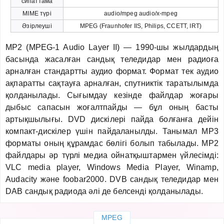
сипаттама
MIME түрі
audio/mpeg audio/x-mpeg
Әзірлеуші
MPEG (Fraunhofer IIS, Philips, CCETT, IRT)
MP2 (MPEG-1 Audio Layer II) — 1990-шы жылдардың
басында жасалған сандық теледидар мен радиоға
арналған стандартты аудио формат. Формат тек аудио
ақпаратты сақтауға арналған, спутниктік таратылымда
қолданылады. Сығымдау кезінде файлдар жоғары
дыбыс сапасын жоғалтпайды — бұл оның басты
артықшылығы. DVD дискілері пайда болғанға дейін
компакт-дискілер үшін пайдаланылды. Танымал MP3
форматы оның құрамдас бөлігі болып табылады. MP2
файлдары әр түрлі медиа ойнатқыштармен үйлесімді:
VLC media player, Windows Media Player, Winamp,
Audacity және foobar2000. DVB сандық теледидар мен
DAB сандық радиода әлі де белсенді қолданылады.
MPEG