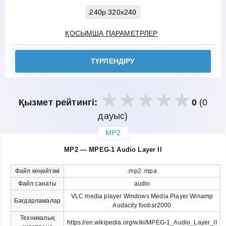
240p 320x240
ҚОСЫМША ПАРАМЕТРЛЕР
ТҮРЛЕНДІРУ
Қызмет рейтингі:
0
(0
дауыс)
MP2
закрыть
MP2 — MPEG-1 Audio Layer II
Файл кеңейтімі
.mp2 .mpa
Файл санаты
audio
VLC media player Windows Media Player Winamp
Бағдарламалар
Audacity foobar2000
Техникалық
https://en.wikipedia.org/wiki/MPEG-1_Audio_Layer_II