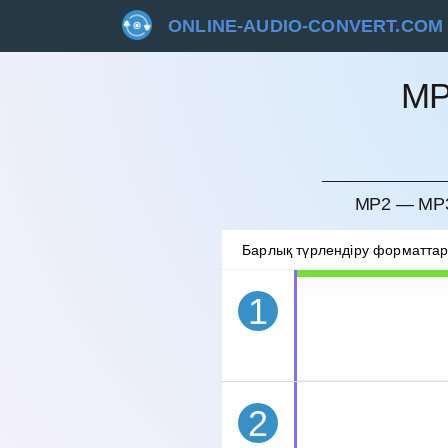
ONLINE-AUDIO-CONVERT.COM
MP
БОЛДЫ
MP2 — MP3
Барлық түрлендіру форматта
1
2