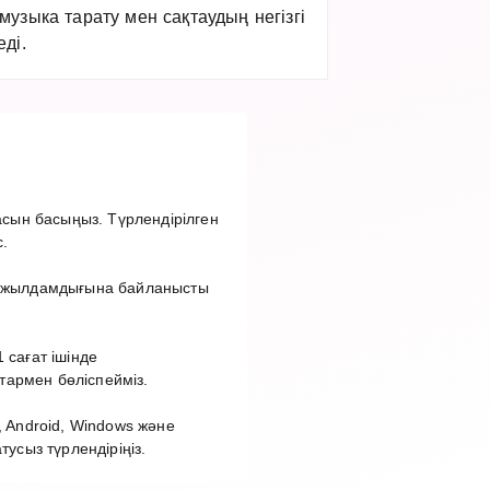
узыка тарату мен сақтаудың негізгі
ді.
сын басыңыз. Түрлендірілген
.
ет жылдамдығына байланысты
 сағат ішінде
тармен бөліспейміз.
 Android, Windows және
сыз түрлендіріңіз.