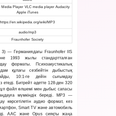
Media Player VLC media player Audacity
Apple iTunes
https://en.wikipedia.org/wiki/MP3
audio/mp3
Fraunhofer Society
 3) — Германиядағы Fraunhofer IIS
және 1993 жылы стандартталған
ау форматы. Психоакустикалық
адам құлағы сезбейтін дыбыстық
айды, 10:1-ге дейін сығымдау
 етеді. Битрейт әдетте 128-ден 320
, бұл файл өлшемі мен дыбыс сапасы
аңдауға мүмкіндік береді. MP3 —
ау көрсетілетін аудио формат, кез
мартфон, Smart TV және автомобиль
мді. AAC және Opus сияқты жаңа