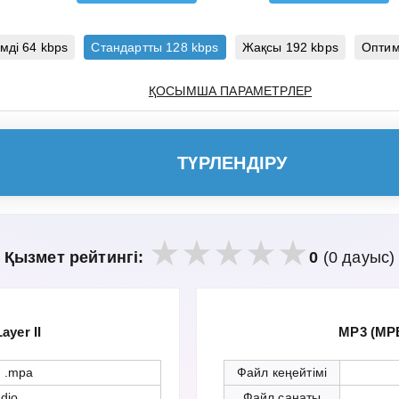
мді 64 kbps
Стандартты 128 kbps
Жақсы 192 kbps
Оптим
ҚОСЫМША ПАРАМЕТРЛЕР
ТҮРЛЕНДІРУ
Қызмет рейтингі:
0
(0 дауыс)
yer II
MP3 (MPE
 .mpa
Файл кеңейтімі
dio
Файл санаты