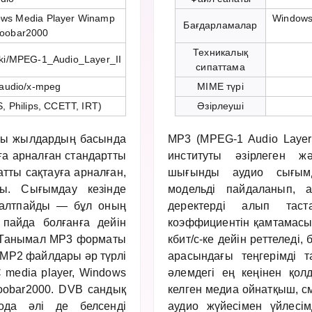
ows Media Player Winamp
Windows 
Бағдарламалар
foobar2000
Техникалық
wiki/MPEG-1_Audio_Layer_II
сипаттама
audio/x-mpeg
MIME түрі
, Philips, CCETT, IRT)
Әзірлеуші
-шы жылдардың басында
MP3 (MPEG-1 Audio Layer
ға арналған стандартты
институты әзірлеген 
тты сақтауға арналған,
шығынды аудио сығымд
ды. Сығымдау кезінде
модельді пайдаланып, 
алтпайды — бұл оның
деректерді алып таст
пайда болғанға дейін
коэффициентін қамтамасыз
. Танымал MP3 форматы
кбит/с-ке дейін реттеледі
 MP2 файлдары әр түрлі
арасындағы теңгерімді т
 media player, Windows
әлемдегі ең кеңінен қолд
foobar2000. DVB сандық
келген медиа ойнатқыш, с
да әлі де белсенді
аудио жүйесімен үйлесі