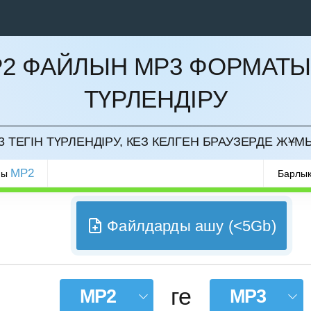
2 ФАЙЛЫН MP3 ФОРМАТ
ТҮРЛЕНДІРУ
РМАУ
 ТЕГІН ТҮРЛЕНДІРУ, КЕЗ КЕЛГЕН БРАУЗЕРДЕ ЖҰМ
MP2
ры
Барлық
Файлдарды ашу (<5Gb)
ге
MP2
MP3