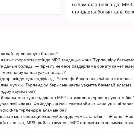
баламалар болса да, MP3 м
стандарты болып қала бере
алай түрлендіруге болады?
шығыс форматы ретінде MP2 таңдаңыз және Түрлендіру батырма
ге дайын болады — тіркелу немесе бағдарлама орнату қажет емес
үрлендіру қанша уақыт алады?
дтар ішінде түрлендіріледі. Үлкен файлдар өлшемі мен интерн
алуы мүмкін. Түрлендіру барысын нақты уақытта бақылай аласыз.
діру қауіпсіз бе?
лдары мен түрлендірілген MP2 нәтижелері түрлендіруден кейін 1
түрде жойылады. Файлдарыңызды сақтамаймыз және үшінші тарап
droid-та түрлендіре аламын ба?
лғылар мен операциялық жүйелерде жұмыс істейді — iPhone, iPad,
айтты ашып, MP3 файлын жүктеп, MP2 форматына қосымша орнату