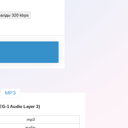
алды 320 kbps
MP3
G-1 Audio Layer 3)
.mp3
audio