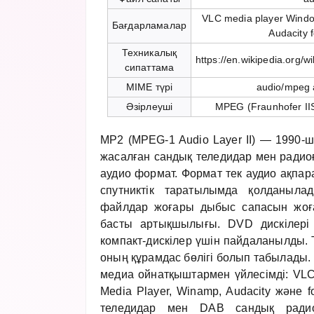
VLC media player Wind
Бағдарламалар
Audacity 
Техникалық
https://en.wikipedia.org/
сипаттама
MIME түрі
audio/mpeg 
Әзірлеуші
MPEG (Fraunhofer IIS
MP2 (MPEG-1 Audio Layer II) — 1990
жасалған сандық теледидар мен радио
аудио формат. Формат тек аудио ақпара
спутниктік таратылымда қолданыла
файлдар жоғары дыбыс сапасын жоғ
басты артықшылығы. DVD дискілері 
компакт-дискілер үшін пайдаланылды
оның құрамдас бөлігі болып табылады.
медиа ойнатқыштармен үйлесімді: VLC
Media Player, Winamp, Audacity және 
теледидар мен DAB сандық радио