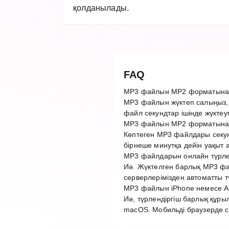
қолданылады.
FAQ
MP3 файлын MP2 форматына қ
MP3 файлын жүктеп салыңыз, 
файл секундтар ішінде жүктеу
MP3 файлын MP2 форматына т
Көптеген MP3 файлдары секун
бірнеше минутқа дейін уақыт 
MP3 файлдарын онлайн түрлен
Иә. Жүктелген барлық MP3 фай
серверлерімізден автоматты 
MP3 файлын iPhone немесе An
Иә, түрлендіргіш барлық құры
macOS. Мобильді браузерде с