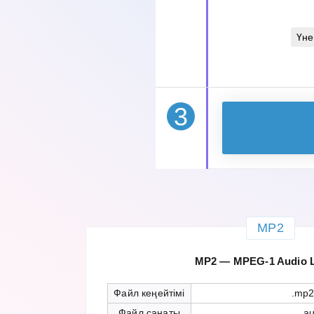
Үне
3
MP2
MP2 — MPEG-1 Audio La
Файл кеңейтімі
.mp2
Файл санаты
au