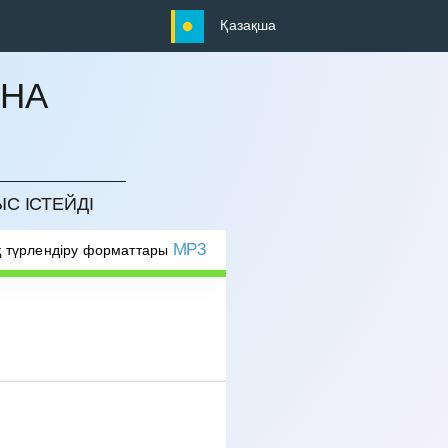
Қазақша
ЫНА
ЫС ІСТЕЙДІ
MP3
 түрлендіру форматтары