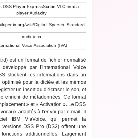
 DSS Player ExpressScribe VLC media
player Audacity
.wikipedia.org/wiki/Digital_Speech_Standard
audio/dss
ternational Voice Association (IVA)
d) est un format de fichier normalisé
 développé par l'International Voice
DSS stockent les informations dans un
 optimisé pour la dictée et les mémos
gistrer un insert ou d'écraser le son, et
tre enrichi de métadonnées. Ce format
placement » et « Activation ». Le DSS
 vocaux adaptés à l'envoi par e-mail. Il
iciel IBM ViaVoice, qui permet la
s versions DSS Pro (DS2) offrent une
 fonctions additionnelles. Largement