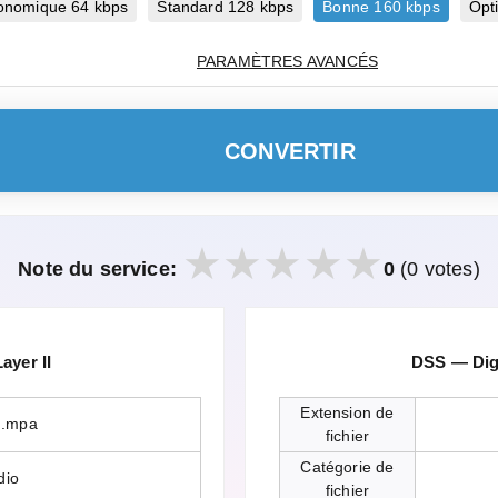
onomique 64 kbps
Standard 128 kbps
Bonne 160 kbps
Opt
PARAMÈTRES AVANCÉS
CONVERTIR
Note du service:
0
(0 votes)
yer II
DSS — Dig
Extension de
 .mpa
fichier
Catégorie de
dio
fichier