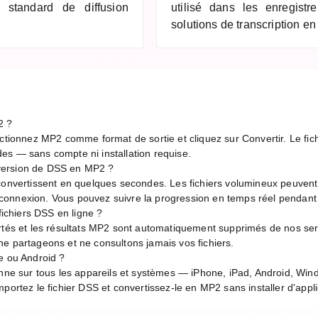
e standard de diffusion
utilisé dans les enregistr
solutions de transcription en
2 ?
ctionnez MP2 comme format de sortie et cliquez sur Convertir. Le fich
es — sans compte ni installation requise.
version de DSS en MP2 ?
 convertissent en quelques secondes. Les fichiers volumineux peuven
de connexion. Vous pouvez suivre la progression en temps réel pendant
 fichiers DSS en ligne ?
rtés et les résultats MP2 sont automatiquement supprimés de nos ser
e partageons et ne consultons jamais vos fichiers.
e ou Android ?
onne sur tous les appareils et systèmes — iPhone, iPad, Android, Wi
portez le fichier DSS et convertissez-le en MP2 sans installer d'appli