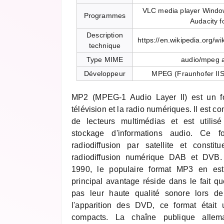
VLC media player Windo
Programmes
Audacity 
Description
https://en.wikipedia.org/
technique
Type MIME
audio/mpeg 
Développeur
MPEG (Fraunhofer IIS,
MP2 (MPEG-1 Audio Layer II) est un fo
télévision et la radio numériques. Il est c
de lecteurs multimédias et est utilis
stockage d'informations audio. Ce 
radiodiffusion par satellite et consti
radiodiffusion numérique DAB et DVB
1990, le populaire format MP3 en est
principal avantage réside dans le fait qu
pas leur haute qualité sonore lors de
l'apparition des DVD, ce format était 
compacts. La chaîne publique alle