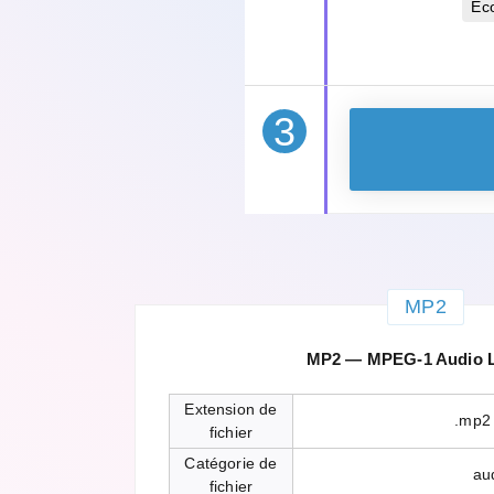
Éc
3
MP2
MP2 — MPEG-1 Audio La
Extension de
.mp2
fichier
Catégorie de
au
fichier