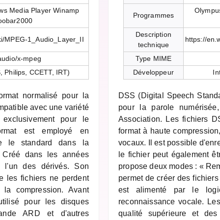
ws Media Player Winamp
Olympus
Programmes
foobar2000
Description
wiki/MPEG-1_Audio_Layer_II
https://en
technique
audio/x-mpeg
Type MIME
 Philips, CCETT, IRT)
Développeur
In
rmat normalisé pour la
DSS (Digital Speech Standar
ompatible avec une variété
pour la parole numérisée,
é exclusivement pour le
Association. Les fichiers 
format est employé en
format à haute compression,
tue le standard dans la
vocaux. Il est possible d'enre
. Créé dans les années
le fichier peut également ê
 l'un des dérivés. Son
propose deux modes : « Rem
e les fichiers ne perdent
permet de créer des fichiers
 la compression. Avant
est alimenté par le log
utilisé pour les disques
reconnaissance vocale. Le
mande ARD et d'autres
qualité supérieure et des