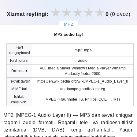
Xizmat reytingi:
0
(0 ovoz)
MP2
закрыть
MP2 audio fayl
Fayl
.mp2 .mpa
kengaytmasi
Fayl toifasi
audio
VLC media player Windows Media Player Winamp
Dasturlar
Audacity foobar2000
Texnik tavsif
https://en.wikipedia.org/wiki/MPEG-1_Audio_Layer_II
MIME turi
audio/mpeg audio/x-mpeg
Ishlab
MPEG (Fraunhofer IIS, Philips, CCETT, IRT)
chiquvchi
MP2 (MPEG-1 Audio Layer II) — MP3 dan avval chiqgan
raqamli audio formati. Raqamli tele- va radioeshittirish
tizimlarida (DVB, DAB) keng qo'llaniladi. Yuqori