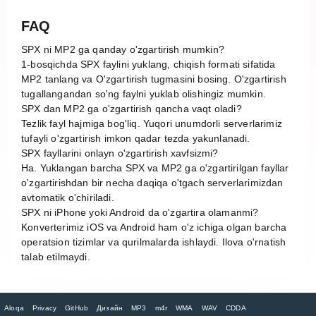
FAQ
SPX ni MP2 ga qanday o'zgartirish mumkin?
1-bosqichda SPX faylini yuklang, chiqish formati sifatida
MP2 tanlang va O'zgartirish tugmasini bosing. O'zgartirish
tugallangandan so'ng faylni yuklab olishingiz mumkin.
SPX dan MP2 ga o'zgartirish qancha vaqt oladi?
Tezlik fayl hajmiga bog'liq. Yuqori unumdorli serverlarimiz
tufayli o'zgartirish imkon qadar tezda yakunlanadi.
SPX fayllarini onlayn o'zgartirish xavfsizmi?
Ha. Yuklangan barcha SPX va MP2 ga o'zgartirilgan fayllar
o'zgartirishdan bir necha daqiqa o'tgach serverlarimizdan
avtomatik o'chiriladi.
SPX ni iPhone yoki Android da o'zgartira olamanmi?
Konverterimiz iOS va Android ham o'z ichiga olgan barcha
operatsion tizimlar va qurilmalarda ishlaydi. Ilova o'rnatish
talab etilmaydi.
Aloqa
Privacy
GitHub
Дизайн
MP3
m4r
WMA
WAV
CDDA