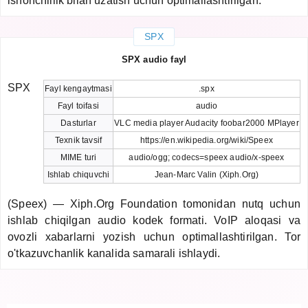
ishonchlilik bilan uzatish uchun optimallashtirilgan.
SPX
SPX audio fayl
SPX
Fayl kengaytmasi
.spx
Fayl toifasi
audio
Dasturlar
VLC media player Audacity foobar2000 MPlayer
Texnik tavsif
https://en.wikipedia.org/wiki/Speex
MIME turi
audio/ogg; codecs=speex audio/x-speex
Ishlab chiquvchi
Jean-Marc Valin (Xiph.Org)
(Speex) — Xiph.Org Foundation tomonidan nutq uchun
ishlab chiqilgan audio kodek formati. VoIP aloqasi va
ovozli xabarlarni yozish uchun optimallashtirilgan. Tor
o'tkazuvchanlik kanalida samarali ishlaydi.