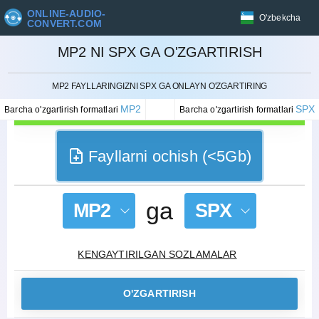
ONLINE-AUDIO-
O'zbekcha
CONVERT.COM
MP2 NI SPX GA O'ZGARTIRISH
BEKOR QILISH
MP2 FAYLLARINGIZNI SPX GA ONLAYN O'ZGARTIRING
MP2
SPX
Barcha o'zgartirish formatlari
Barcha o'zgartirish formatlari
Fayllarni ochish (<5Gb)
ga
MP2
SPX
KENGAYTIRILGAN SOZLAMALAR
O'ZGARTIRISH