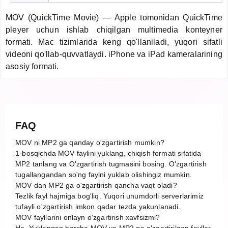
MOV (QuickTime Movie) — Apple tomonidan QuickTime
pleyer uchun ishlab chiqilgan multimedia konteyner
formati. Mac tizimlarida keng qo'llaniladi, yuqori sifatli
videoni qo'llab-quvvatlaydi. iPhone va iPad kameralarining
asosiy formati.
FAQ
MOV ni MP2 ga qanday o'zgartirish mumkin?
1-bosqichda MOV faylini yuklang, chiqish formati sifatida
MP2 tanlang va O'zgartirish tugmasini bosing. O'zgartirish
tugallangandan so'ng faylni yuklab olishingiz mumkin.
MOV dan MP2 ga o'zgartirish qancha vaqt oladi?
Tezlik fayl hajmiga bog'liq. Yuqori unumdorli serverlarimiz
tufayli o'zgartirish imkon qadar tezda yakunlanadi.
MOV fayllarini onlayn o'zgartirish xavfsizmi?
Ha. Yuklangan barcha MOV va MP2 ga o'zgartirilgan fayllar