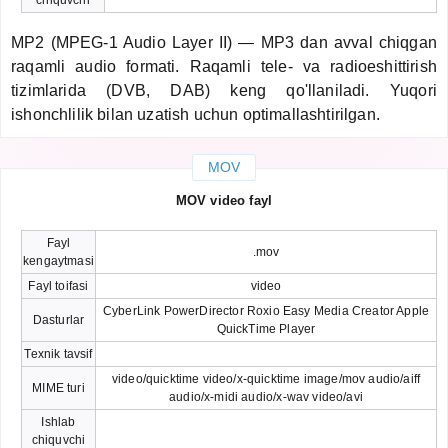
MP2 (MPEG-1 Audio Layer II) — MP3 dan avval chiqgan
raqamli audio formati. Raqamli tele- va radioeshittirish
tizimlarida (DVB, DAB) keng qo'llaniladi. Yuqori
ishonchlilik bilan uzatish uchun optimallashtirilgan.
MOV
MOV video fayl
Fayl
.mov
kengaytmasi
Fayl toifasi
video
CyberLink PowerDirector Roxio Easy Media Creator Apple
Dasturlar
QuickTime Player
Texnik tavsif
video/quicktime video/x-quicktime image/mov audio/aiff
MIME turi
audio/x-midi audio/x-wav video/avi
Ishlab
chiquvchi