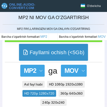
ONLINE-AUDIO-
O'zbekcha
CONVERT.COM
MP2 NI MOV GA O'ZGARTIRISH
BEKOR QILISH
MP2 FAYLLARINGIZNI MOV GA ONLAYN O'ZGARTIRING
MP2
MOV
Barcha o'zgartirish formatlari
Barcha o'zgartirish formatlari
Fayllarni ochish (<5Gb)
ga
MP2
MOV
Asl fayl kabi
HD 1080p 1920x1080
HD 720p 1280x720
360p 640x360
240p 320x240