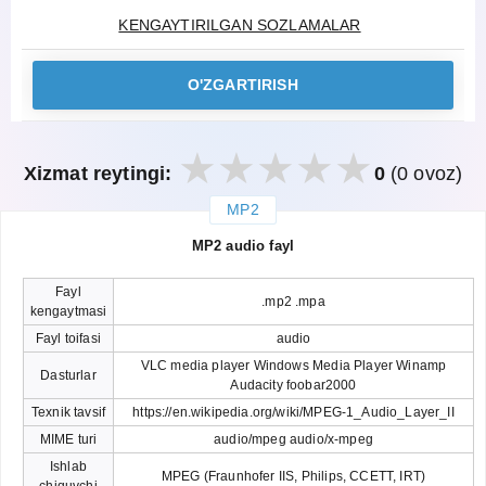
KENGAYTIRILGAN SOZLAMALAR
O'ZGARTIRISH
Xizmat reytingi:
0
(0 ovoz)
MP2
закрыть
MP2 audio fayl
Fayl
.mp2 .mpa
kengaytmasi
Fayl toifasi
audio
VLC media player Windows Media Player Winamp
Dasturlar
Audacity foobar2000
Texnik tavsif
https://en.wikipedia.org/wiki/MPEG-1_Audio_Layer_II
MIME turi
audio/mpeg audio/x-mpeg
Ishlab
MPEG (Fraunhofer IIS, Philips, CCETT, IRT)
chiquvchi