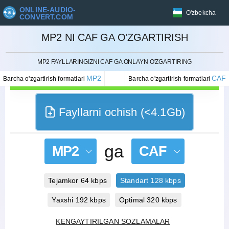
ONLINE-AUDIO-
O'zbekcha
CONVERT.COM
MP2 NI CAF GA O'ZGARTIRISH
BEKOR QILISH
MP2 FAYLLARINGIZNI CAF GA ONLAYN O'ZGARTIRING
MP2
CAF
Barcha o'zgartirish formatlari
Barcha o'zgartirish formatlari
Fayllarni ochish (<4.1Gb)
ga
MP2
CAF
Tejamkor 64 kbps
Standart 128 kbps
Yaxshi 192 kbps
Optimal 320 kbps
KENGAYTIRILGAN SOZLAMALAR