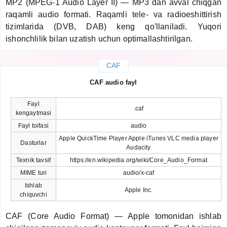
MP2 (MPEG-1 Audio Layer II) — MP3 dan avval chiqgan
raqamli audio formati. Raqamli tele- va radioeshittirish
tizimlarida (DVB, DAB) keng qo'llaniladi. Yuqori
ishonchlilik bilan uzatish uchun optimallashtirilgan.
CAF
CAF audio fayl
Fayl
.caf
kengaytmasi
Fayl toifasi
audio
Apple QuickTime Player Apple iTunes VLC media player
Dasturlar
Audacity
Texnik tavsif
https://en.wikipedia.org/wiki/Core_Audio_Format
MIME turi
audio/x-caf
Ishlab
Apple Inc.
chiquvchi
CAF (Core Audio Format) — Apple tomonidan ishlab