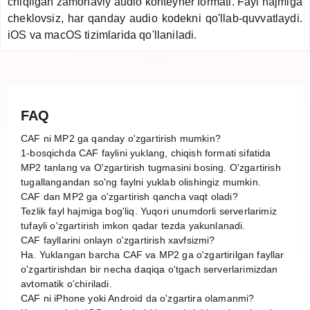
chiqilgan zamonaviy audio konteyner formati. Fayl hajmiga
cheklovsiz, har qanday audio kodekni qo'llab-quvvatlaydi.
iOS va macOS tizimlarida qo'llaniladi.
FAQ
CAF ni MP2 ga qanday o'zgartirish mumkin?
1-bosqichda CAF faylini yuklang, chiqish formati sifatida
MP2 tanlang va O'zgartirish tugmasini bosing. O'zgartirish
tugallangandan so'ng faylni yuklab olishingiz mumkin.
CAF dan MP2 ga o'zgartirish qancha vaqt oladi?
Tezlik fayl hajmiga bog'liq. Yuqori unumdorli serverlarimiz
tufayli o'zgartirish imkon qadar tezda yakunlanadi.
CAF fayllarini onlayn o'zgartirish xavfsizmi?
Ha. Yuklangan barcha CAF va MP2 ga o'zgartirilgan fayllar
o'zgartirishdan bir necha daqiqa o'tgach serverlarimizdan
avtomatik o'chiriladi.
CAF ni iPhone yoki Android da o'zgartira olamanmi?