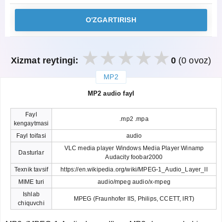
O'ZGARTIRISH
Xizmat reytingi:
0
(0 ovoz)
MP2
закрыть
MP2 audio fayl
Fayl
.mp2 .mpa
kengaytmasi
Fayl toifasi
audio
VLC media player Windows Media Player Winamp
Dasturlar
Audacity foobar2000
Texnik tavsif
https://en.wikipedia.org/wiki/MPEG-1_Audio_Layer_II
MIME turi
audio/mpeg audio/x-mpeg
Ishlab
MPEG (Fraunhofer IIS, Philips, CCETT, IRT)
chiquvchi