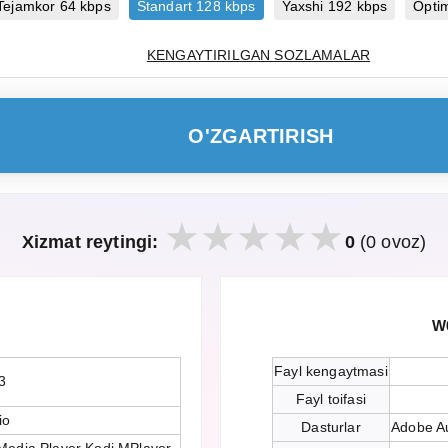
Tejamkor 64 kbps
Standart 128 kbps
Yaxshi 192 kbps
Opti
KENGAYTIRILGAN SOZLAMALAR
O'ZGARTIRISH
Xizmat reytingi:
0
(0 ovoz)
W6
Fayl kengaytmasi
3
Fayl toifasi
io
Dasturlar
Adobe Au