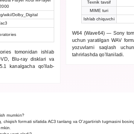
edia Player Kodi MPlayer
Texnik tavsif
2000
MIME turi
rg/wiki/Dolby_Digital
Ishlab chiquvchi
/ac3
W64 (Wave64) — Sony tomon
ratories
uchun yaratilgan WAV forma
yozuvlarni saqlash uchun
ories tomonidan ishlab
tahrirlashda qo'llaniladi.
DVD, Blu-ray disklari va
 5.1 kanalgacha qo'llab-
rish mumkin?
, chiqish formati sifatida AC3 tanlang va O'zgartirish tugmasini bosin
umkin.