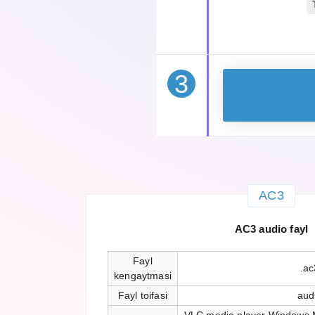
3
AC3
AC3 audio fayl
Fayl
.ac
kengaytmasi
Fayl toifasi
aud