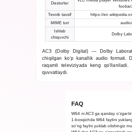
VLC media player Windows M
Dasturlar
foobar
Texnik tavsif
https://en.wikipedia.o
MIME turi
audio
Ishlab
Dolby Labo
chiquvchi
AC3 (Dolby Digital) — Dolby Laborat
chiqilgan ko'p kanallik audio formati. 
raqamli televiziyada keng qo'llaniladi.
quvvatlaydi.
FAQ
W64 ni AC3 ga qanday o'zgarti
1-bosqichda W64 faylini yuklang
so'ng faylni yuklab olishingiz m