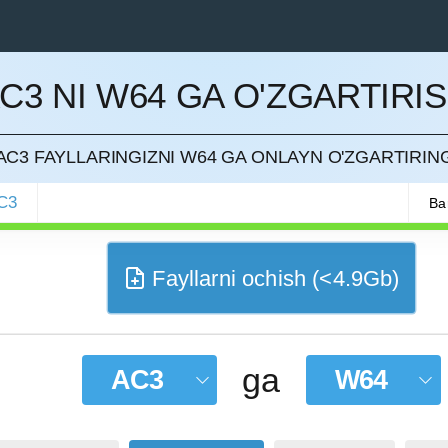
C3 NI W64 GA O'ZGARTIRI
QILISH
AC3 FAYLLARINGIZNI W64 GA ONLAYN O'ZGARTIRIN
C3
Ba
Fayllarni ochish (<4.9Gb)
ga
AC3
W64