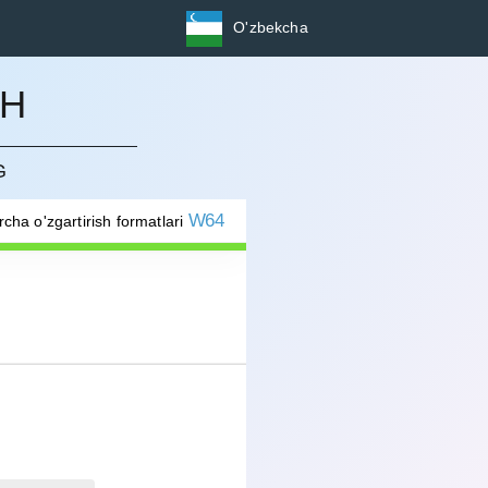
O'zbekcha
SH
G
W64
rcha o'zgartirish formatlari