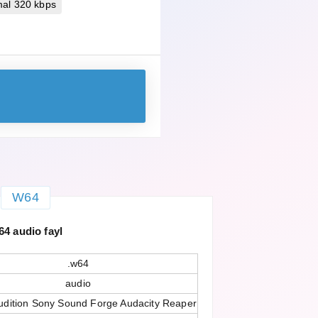
mal 320 kbps
W64
4 audio fayl
.w64
audio
dition Sony Sound Forge Audacity Reaper