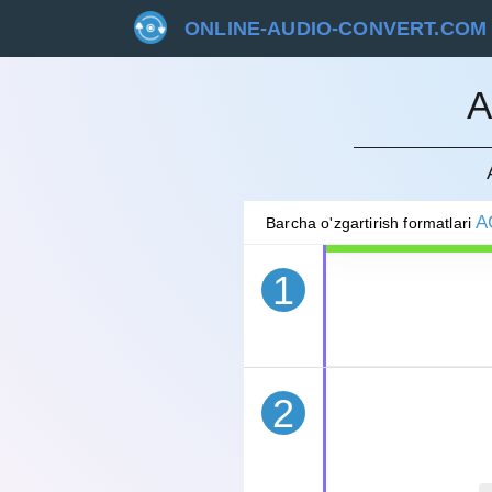
ONLINE-AUDIO-CONVERT.COM
A
BEKOR 
A
Barcha o'zgartirish formatlari
1
2