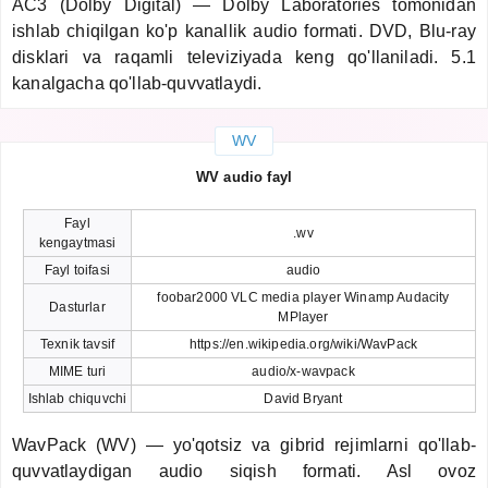
AC3 (Dolby Digital) — Dolby Laboratories tomonidan
ishlab chiqilgan ko'p kanallik audio formati. DVD, Blu-ray
disklari va raqamli televiziyada keng qo'llaniladi. 5.1
kanalgacha qo'llab-quvvatlaydi.
WV
WV audio fayl
Fayl
.wv
kengaytmasi
Fayl toifasi
audio
foobar2000 VLC media player Winamp Audacity
Dasturlar
MPlayer
Texnik tavsif
https://en.wikipedia.org/wiki/WavPack
MIME turi
audio/x-wavpack
Ishlab chiquvchi
David Bryant
WavPack (WV) — yo'qotsiz va gibrid rejimlarni qo'llab-
quvvatlaydigan audio siqish formati. Asl ovoz