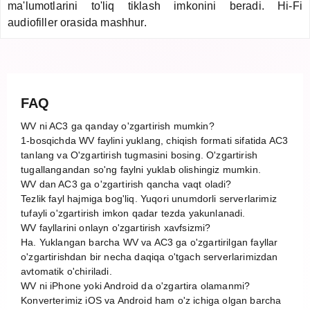
ma'lumotlarini to'liq tiklash imkonini beradi. Hi-Fi
audiofiller orasida mashhur.
FAQ
WV ni AC3 ga qanday o'zgartirish mumkin?
1-bosqichda WV faylini yuklang, chiqish formati sifatida AC3
tanlang va O'zgartirish tugmasini bosing. O'zgartirish
tugallangandan so'ng faylni yuklab olishingiz mumkin.
WV dan AC3 ga o'zgartirish qancha vaqt oladi?
Tezlik fayl hajmiga bog'liq. Yuqori unumdorli serverlarimiz
tufayli o'zgartirish imkon qadar tezda yakunlanadi.
WV fayllarini onlayn o'zgartirish xavfsizmi?
Ha. Yuklangan barcha WV va AC3 ga o'zgartirilgan fayllar
o'zgartirishdan bir necha daqiqa o'tgach serverlarimizdan
avtomatik o'chiriladi.
WV ni iPhone yoki Android da o'zgartira olamanmi?
Konverterimiz iOS va Android ham o'z ichiga olgan barcha