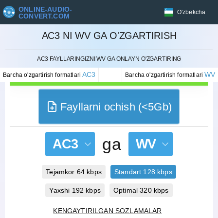
ONLINE-AUDIO-
O'zbekcha
CONVERT.COM
AC3 NI WV GA O'ZGARTIRISH
BEKOR QILISH
AC3 FAYLLARINGIZNI WV GA ONLAYN O'ZGARTIRING
AC3
WV
Barcha o'zgartirish formatlari
Barcha o'zgartirish formatlari
Fayllarni ochish (<5Gb)
ga
AC3
WV
Tejamkor 64 kbps
Standart 128 kbps
Yaxshi 192 kbps
Optimal 320 kbps
KENGAYTIRILGAN SOZLAMALAR