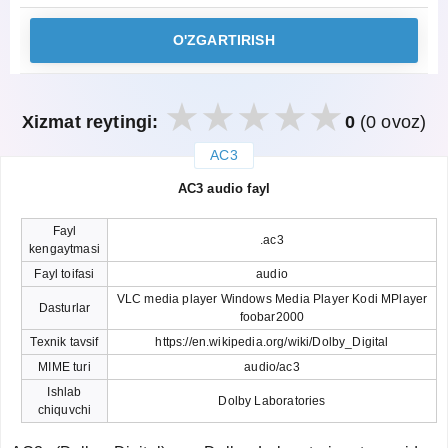
O'ZGARTIRISH
Xizmat reytingi:
0
(0 ovoz)
AC3
закрыть
AC3 audio fayl
Fayl
.ac3
kengaytmasi
Fayl toifasi
audio
VLC media player Windows Media Player Kodi MPlayer
Dasturlar
foobar2000
Texnik tavsif
https://en.wikipedia.org/wiki/Dolby_Digital
MIME turi
audio/ac3
Ishlab
Dolby Laboratories
chiquvchi