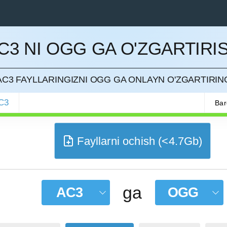
C3 NI OGG GA O'ZGARTIRI
QILISH
AC3 FAYLLARINGIZNI OGG GA ONLAYN O'ZGARTIRIN
C3
Bar
Fayllarni ochish (<4.7Gb)
ga
AC3
OGG