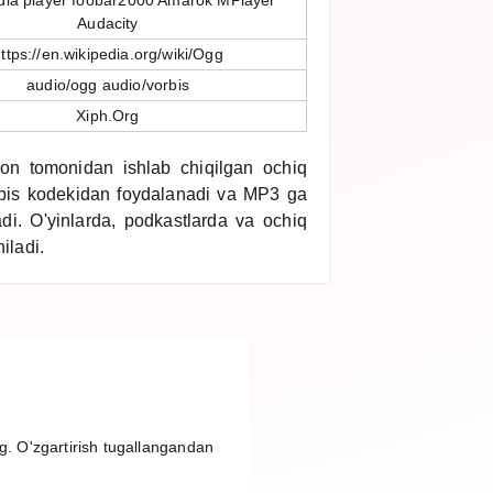
ia player foobar2000 Amarok MPlayer
Audacity
ttps://en.wikipedia.org/wiki/Ogg
audio/ogg audio/vorbis
Xiph.Org
n tomonidan ishlab chiqilgan ochiq
orbis kodekidan foydalanadi va MP3 ga
adi. O'yinlarda, podkastlarda va ochiq
iladi.
g. O'zgartirish tugallangandan