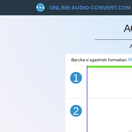
ONLINE-AUDIO-CONVERT.COM
A
BEKOR 
A
Barcha o'zgartirish formatlari
1
2