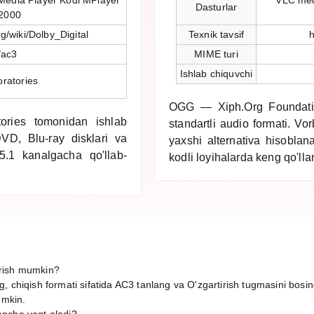
edia Player Kodi MPlayer
VLC med
Dasturlar
2000
rg/wiki/Dolby_Digital
Texnik tavsif
h
/ac3
MIME turi
Ishlab chiquvchi
ratories
OGG — Xiph.Org Foundatio
ories tomonidan ishlab
standartli audio formati. V
DVD, Blu-ray disklari va
yaxshi alternativa hisoblan
 5.1 kanalgacha qo'llab-
kodli loyihalarda keng qo'llan
rish mumkin?
, chiqish formati sifatida AC3 tanlang va O'zgartirish tugmasini bosin
umkin.