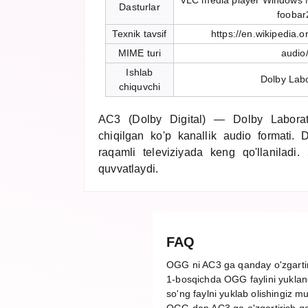
VLC media player Windows M
Dasturlar
foobar
Texnik tavsif
https://en.wikipedia.o
MIME turi
audio
Ishlab
Dolby Labo
chiquvchi
AC3 (Dolby Digital) — Dolby Laborat
chiqilgan ko'p kanallik audio formati. 
raqamli televiziyada keng qo'llaniladi.
quvvatlaydi.
FAQ
OGG ni AC3 ga qanday o'zgarti
1-bosqichda OGG faylini yuklang
so'ng faylni yuklab olishingiz m