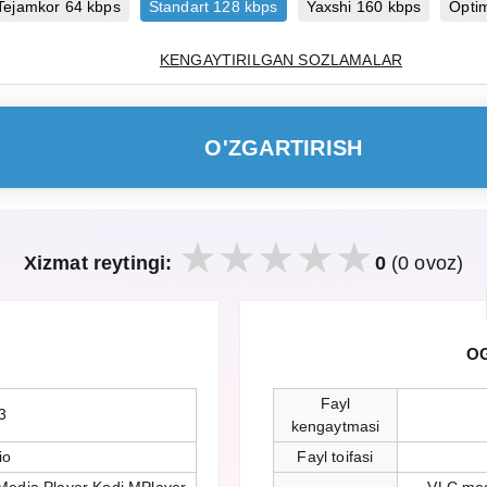
Tejamkor 64 kbps
Standart 128 kbps
Yaxshi 160 kbps
Opti
KENGAYTIRILGAN SOZLAMALAR
O'ZGARTIRISH
Xizmat reytingi:
0
(0 ovoz)
OG
Fayl
3
kengaytmasi
io
Fayl toifasi