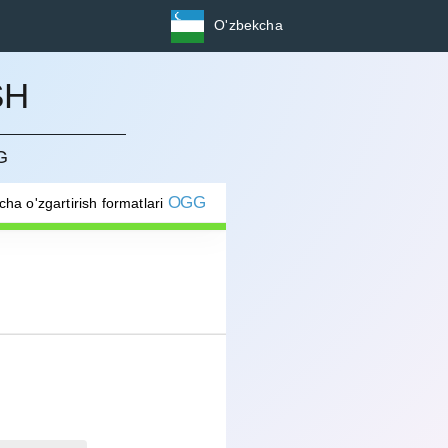
O'zbekcha
SH
G
OGG
cha o'zgartirish formatlari