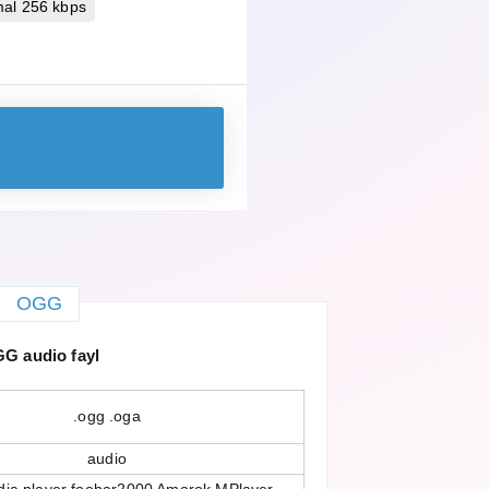
mal 256 kbps
OGG
G audio fayl
.ogg .oga
audio