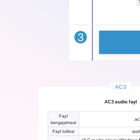
3
AC3
AC3 audio fayl
Fayl
.ac
kengaytmasi
Fayl toifasi
aud