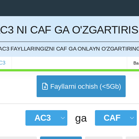
C3 NI CAF GA O'ZGARTIRI
QILISH
AC3 FAYLLARINGIZNI CAF GA ONLAYN O'ZGARTIRIN
C3
Ba
Fayllarni ochish (<5Gb)
ga
AC3
CAF