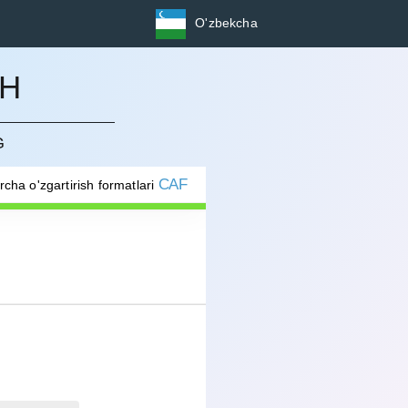
O'zbekcha
SH
G
CAF
rcha o'zgartirish formatlari