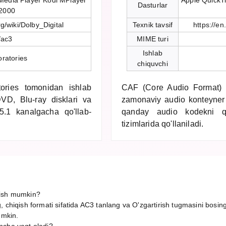
edia Player Kodi MPlayer
Apple QuickT
Dasturlar
2000
rg/wiki/Dolby_Digital
Texnik tavsif
https://e
/ac3
MIME turi
Ishlab
ratories
chiquvchi
ories tomonidan ishlab
CAF (Core Audio Format) 
DVD, Blu-ray disklari va
zamonaviy audio konteyner 
 5.1 kanalgacha qo'llab-
qanday audio kodekni qo
tizimlarida qo'llaniladi.
rish mumkin?
 chiqish formati sifatida AC3 tanlang va O'zgartirish tugmasini bosin
umkin.