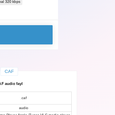
mal 320 kbps
CAF
F audio fayl
.caf
audio