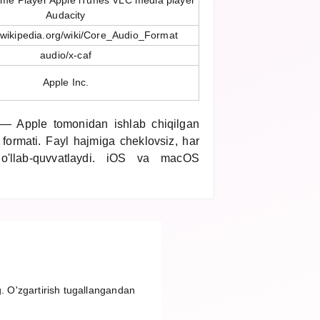
ime Player Apple iTunes VLC media player
Audacity
n.wikipedia.org/wiki/Core_Audio_Format
audio/x-caf
Apple Inc.
— Apple tomonidan ishlab chiqilgan
formati. Fayl hajmiga cheklovsiz, har
'llab-quvvatlaydi. iOS va macOS
g. O'zgartirish tugallangandan