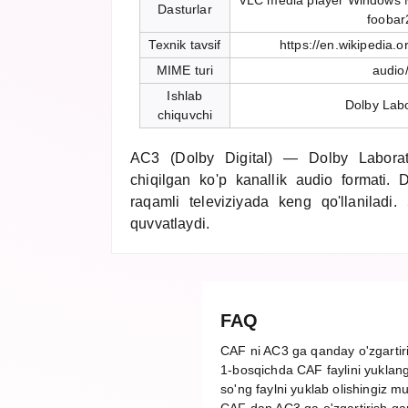
VLC media player Windows M
Dasturlar
foobar
Texnik tavsif
https://en.wikipedia.o
MIME turi
audio
Ishlab
Dolby Labo
chiquvchi
AC3 (Dolby Digital) — Dolby Laborat
chiqilgan ko'p kanallik audio formati. 
raqamli televiziyada keng qo'llaniladi.
quvvatlaydi.
FAQ
CAF ni AC3 ga qanday o'zgarti
1-bosqichda CAF faylini yuklang,
so'ng faylni yuklab olishingiz m