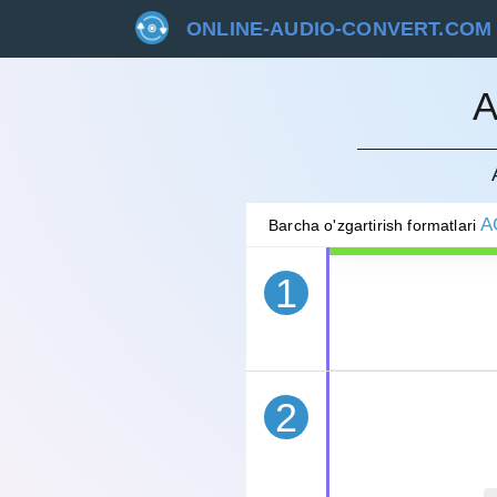
ONLINE-AUDIO-CONVERT.COM
A
BEKOR 
A
Barcha o'zgartirish formatlari
1
2