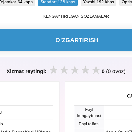
Tejamkor 64 kbps
Standart 128 kbps
Yaxshi 192 kbps
Opti
KENGAYTIRILGAN SOZLAMALAR
O'ZGARTIRISH
Xizmat reytingi:
0
(0 ovoz)
CA
Fayl
3
kengaytmasi
io
Fayl toifasi