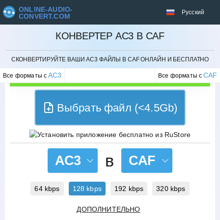
ONLINE-AUDIO-
Русский
CONVERT.COM
КОНВЕРТЕР AC3 В CAF
ОТМЕНИТЬ
СКОНВЕРТИРУЙТЕ ВАШИ AC3 ФАЙЛЫ В CAF ОНЛАЙН И БЕСПЛАТНО
AC3
CAF
Все форматы с
Все форматы с
Выбрать файл (<4.5Gb)
в
AC3
CAF
64 kbps
128 kbps
192 kbps
320 kbps
ДОПОЛНИТЕЛЬНО