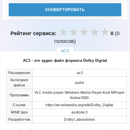
КОНВЕРТИРОВАТЬ
Рейтинг сервиса:
0
(0
голосов)
AC3
закрыть
AC3 - это аудио файл формата Dolby Digital
Расширение
.ac3
Категория
audio
файла
VLC media player Windows Media Player Kodi MPlayer
Программы
foobar2000
Ссылки
https://en.wikipedia.org/wiki/Dolby_Digital
MIME type
audio/ac3
Разработчик
Dolby Laboratories