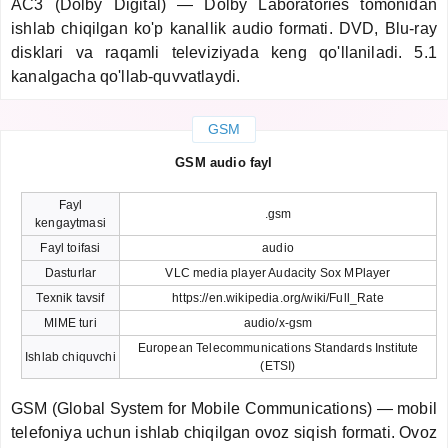
AC3 (Dolby Digital) — Dolby Laboratories tomonidan
ishlab chiqilgan ko'p kanallik audio formati. DVD, Blu-ray
disklari va raqamli televiziyada keng qo'llaniladi. 5.1
kanalgacha qo'llab-quvvatlaydi.
GSM
GSM audio fayl
Fayl
.gsm
kengaytmasi
Fayl toifasi
audio
Dasturlar
VLC media player Audacity Sox MPlayer
Texnik tavsif
https://en.wikipedia.org/wiki/Full_Rate
MIME turi
audio/x-gsm
European Telecommunications Standards Institute
Ishlab chiquvchi
(ETSI)
GSM (Global System for Mobile Communications) — mobil
telefoniya uchun ishlab chiqilgan ovoz siqish formati. Ovoz