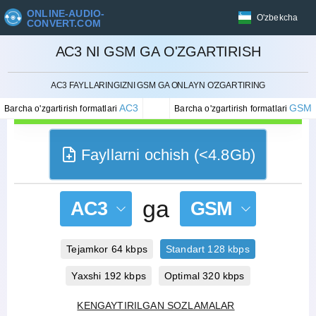
ONLINE-AUDIO-
O'zbekcha
CONVERT.COM
AC3 NI GSM GA O'ZGARTIRISH
BEKOR QILISH
AC3 FAYLLARINGIZNI GSM GA ONLAYN O'ZGARTIRING
AC3
GSM
Barcha o'zgartirish formatlari
Barcha o'zgartirish formatlari
Fayllarni ochish (<4.8Gb)
ga
AC3
GSM
Tejamkor 64 kbps
Standart 128 kbps
Yaxshi 192 kbps
Optimal 320 kbps
KENGAYTIRILGAN SOZLAMALAR