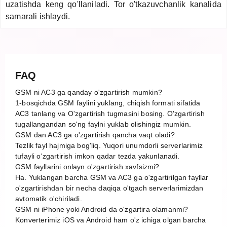
uzatishda keng qo'llaniladi. Tor o'tkazuvchanlik kanalida
samarali ishlaydi.
FAQ
GSM ni AC3 ga qanday o'zgartirish mumkin?
1-bosqichda GSM faylini yuklang, chiqish formati sifatida
AC3 tanlang va O'zgartirish tugmasini bosing. O'zgartirish
tugallangandan so'ng faylni yuklab olishingiz mumkin.
GSM dan AC3 ga o'zgartirish qancha vaqt oladi?
Tezlik fayl hajmiga bog'liq. Yuqori unumdorli serverlarimiz
tufayli o'zgartirish imkon qadar tezda yakunlanadi.
GSM fayllarini onlayn o'zgartirish xavfsizmi?
Ha. Yuklangan barcha GSM va AC3 ga o'zgartirilgan fayllar
o'zgartirishdan bir necha daqiqa o'tgach serverlarimizdan
avtomatik o'chiriladi.
GSM ni iPhone yoki Android da o'zgartira olamanmi?
Konverterimiz iOS va Android ham o'z ichiga olgan barcha