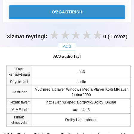
O'ZGARTIRISH
Xizmat reytingi:
0
(0 ovoz)
AC3
закрыть
AC3 audio fayl
Fayl
.ac3
kengaytmasi
Fayl toifasi
audio
VLC media player Windows Media Player Kodi MPlayer
Dasturlar
foobar2000
Texnik tavsif
https://en.wikipedia.org/wiki/Dolby_Digital
MIME turi
audio/ac3
Ishlab
Dolby Laboratories
chiquvchi