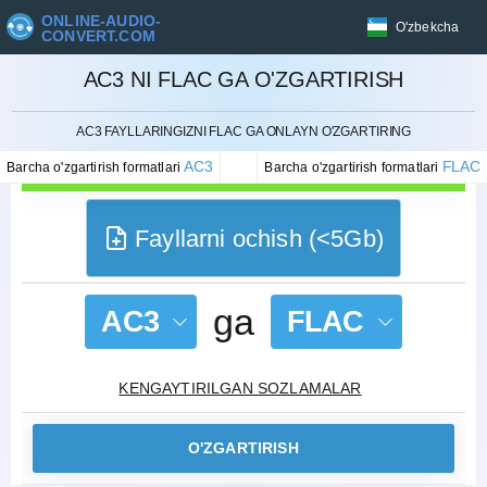
ONLINE-AUDIO-
O'zbekcha
CONVERT.COM
AC3 NI FLAC GA O'ZGARTIRISH
BEKOR QILISH
AC3 FAYLLARINGIZNI FLAC GA ONLAYN O'ZGARTIRING
AC3
FLAC
Barcha o'zgartirish formatlari
Barcha o'zgartirish formatlari
Fayllarni ochish (<5Gb)
ga
AC3
FLAC
KENGAYTIRILGAN SOZLAMALAR
O'ZGARTIRISH