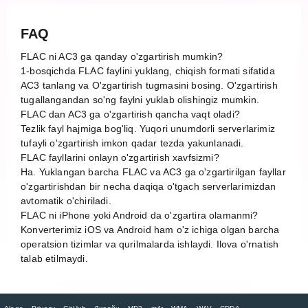
FAQ
FLAC ni AC3 ga qanday o'zgartirish mumkin?
1-bosqichda FLAC faylini yuklang, chiqish formati sifatida
AC3 tanlang va O'zgartirish tugmasini bosing. O'zgartirish
tugallangandan so'ng faylni yuklab olishingiz mumkin.
FLAC dan AC3 ga o'zgartirish qancha vaqt oladi?
Tezlik fayl hajmiga bog'liq. Yuqori unumdorli serverlarimiz
tufayli o'zgartirish imkon qadar tezda yakunlanadi.
FLAC fayllarini onlayn o'zgartirish xavfsizmi?
Ha. Yuklangan barcha FLAC va AC3 ga o'zgartirilgan fayllar
o'zgartirishdan bir necha daqiqa o'tgach serverlarimizdan
avtomatik o'chiriladi.
FLAC ni iPhone yoki Android da o'zgartira olamanmi?
Konverterimiz iOS va Android ham o'z ichiga olgan barcha
operatsion tizimlar va qurilmalarda ishlaydi. Ilova o'rnatish
talab etilmaydi.