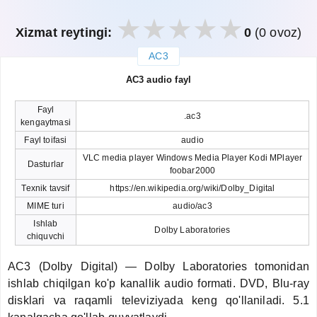
Xizmat reytingi:
0
(0 ovoz)
AC3
закрыть
AC3 audio fayl
Fayl
.ac3
kengaytmasi
Fayl toifasi
audio
VLC media player Windows Media Player Kodi MPlayer
Dasturlar
foobar2000
Texnik tavsif
https://en.wikipedia.org/wiki/Dolby_Digital
MIME turi
audio/ac3
Ishlab
Dolby Laboratories
chiquvchi
AC3 (Dolby Digital) — Dolby Laboratories tomonidan
ishlab chiqilgan ko'p kanallik audio formati. DVD, Blu-ray
disklari va raqamli televiziyada keng qo'llaniladi. 5.1