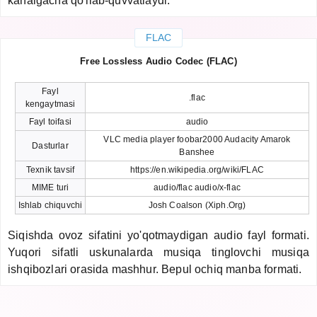
kanalgacha qo'llab-quvvatlaydi.
FLAC
Free Lossless Audio Codec (FLAC)
Fayl
.flac
kengaytmasi
Fayl toifasi
audio
VLC media player foobar2000 Audacity Amarok
Dasturlar
Banshee
Texnik tavsif
https://en.wikipedia.org/wiki/FLAC
MIME turi
audio/flac audio/x-flac
Ishlab chiquvchi
Josh Coalson (Xiph.Org)
Siqishda ovoz sifatini yo'qotmaydigan audio fayl formati.
Yuqori sifatli uskunalarda musiqa tinglovchi musiqa
ishqibozlari orasida mashhur. Bepul ochiq manba formati.