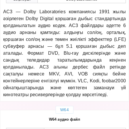
AC3 — Dolby Laboratories компаниясы 1991 жылы
әзірлеген Dolby Digital қоршаған дыбыс стандартында
қолданылатын аудио кодек. AC3 файлдары әдетте 6
аудио арнаны қамтиды: алдыңғы сол/оң, орталық,
қоршаған сол/оң және төмен жиілікті эффекттер (LFE)
субвуфер арнасы — бұл 5.1 қоршаған дыбыс деп
аталады. Формат DVD, Blu-ray дискілерінде және
сандық теледидар таратылымдарында кеңінен
қолданылады. AC3 ағыны дербес файл ретінде
сақталуы немесе MKV, AVI, VOB сияқты бейне
контейнерлеріне енгізілуі мүмкін. VLC, Kodi, foobar2000
ойнатқыштарында және көптеген заманауи үй
кинотеатры ресиверлерінде қолдау көрсетіледі.
W64
W64 аудио файл