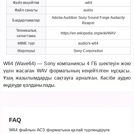
Файл кеңейтімі
.w64
Файл санаты
audio
Adobe Audition Sony Sound Forge Audacity
Бағдарламалар
Reaper
Техникалық
https://en.wikipedia.org/wiki/WAV
сипаттама
MIME түрі
audio/x-w64
Әзірлеуші
Sony Corporation
W64 (Wave64) — Sony компаниясы 4 ГБ шектеуін жою
үшін жасаған WAV форматының кеңейтілген нұсқасы.
Ұзақ жазылымдарды сақтауға арналған. Кәсіби аудио
өңдеуде қолданылады.
FAQ
W64 файлын AC3 форматына қалай түрлендіруге