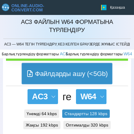
ONLINE-AUDIO-
Қазақша
CONVERT.COM
AC3 ФАЙЛЫН W64 ФОРМАТЫНА
ТҮРЛЕНДІРУ
БОЛДЫРМАУ
AC3 — W64 ТЕГІН ТҮРЛЕНДІРУ, КЕЗ КЕЛГЕН БРАУЗЕРДЕ ЖҰМЫС ІСТЕЙДІ
AC3
W64
Барлық түрлендіру форматтары
Барлық түрлендіру форматтары
Файлдарды ашу (<5Gb)
ге
AC3
W64
Үнемді 64 kbps
Стандартты 128 kbps
Жақсы 192 kbps
Оптималды 320 kbps