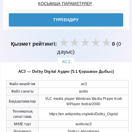
ҚОСЫМША ПАРАМЕТРЛЕР
ТҮРЛЕНДІРУ
Қызмет рейтингі:
0
(0
дауыс)
AC3
закрыть
AC3 — Dolby Digital Аудио (5.1 Қоршаған Дыбыс)
Файл кеңейтімі
.ac3
Файл санаты
audio
VLC media player Windows Media Player Kodi
Бағдарламалар
MPlayer foobar2000
Техникалық
https://en.wikipedia.org/wiki/Dolby_Digital
сипаттама
MIME түрі
audio/ac3
Әзірлеуші
Dolby Laboratories