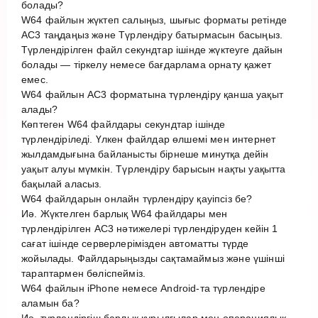
болады?
W64 файлын жүктеп салыңыз, шығыс форматы ретінде
AC3 таңдаңыз және Түрлендіру батырмасын басыңыз.
Түрлендірілген файл секундтар ішінде жүктеуге дайын
болады — тіркелу немесе бағдарлама орнату қажет
емес.
W64 файлын AC3 форматына түрлендіру қанша уақыт
алады?
Көптеген W64 файлдары секундтар ішінде
түрлендіріледі. Үлкен файлдар өлшемі мен интернет
жылдамдығына байланысты бірнеше минутқа дейін
уақыт алуы мүмкін. Түрлендіру барысын нақты уақытта
бақылай аласыз.
W64 файлдарын онлайн түрлендіру қауіпсіз бе?
Иә. Жүктелген барлық W64 файлдары мен
түрлендірілген AC3 нәтижелері түрлендіруден кейін 1
сағат ішінде серверлерімізден автоматты түрде
жойылады. Файлдарыңызды сақтамаймыз және үшінші
тараптармен бөліспейміз.
W64 файлын iPhone немесе Android-та түрлендіре
аламын ба?
Иә, түрлендіргіш барлық құрылғылар мен операциялық