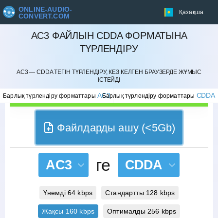
ONLINE-AUDIO-
Қазақша
CONVERT.COM
AC3 ФАЙЛЫН CDDA ФОРМАТЫНА
ТҮРЛЕНДІРУ
БОЛДЫРМАУ
AC3 — CDDA ТЕГІН ТҮРЛЕНДІРУ, КЕЗ КЕЛГЕН БРАУЗЕРДЕ ЖҰМЫС
ІСТЕЙДІ
AC3
CDDA
Барлық түрлендіру форматтары
Барлық түрлендіру форматтары
Файлдарды ашу (<5Gb)
ге
AC3
CDDA
Үнемді 64 kbps
Стандартты 128 kbps
Жақсы 160 kbps
Оптималды 256 kbps