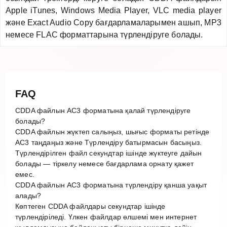
Apple iTunes, Windows Media Player, VLC media player
және Exact Audio Copy бағдарламаларымен ашып, MP3
немесе FLAC форматтарына түрлендіруге болады.
FAQ
CDDA файлын AC3 форматына қалай түрлендіруге
болады?
CDDA файлын жүктеп салыңыз, шығыс форматы ретінде
AC3 таңдаңыз және Түрлендіру батырмасын басыңыз.
Түрлендірілген файл секундтар ішінде жүктеуге дайын
болады — тіркелу немесе бағдарлама орнату қажет
емес.
CDDA файлын AC3 форматына түрлендіру қанша уақыт
алады?
Көптеген CDDA файлдары секундтар ішінде
түрлендіріледі. Үлкен файлдар өлшемі мен интернет