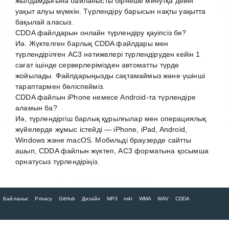
жылдамдығына байланысты бірнеше минутқа дейін
уақыт алуы мүмкін. Түрлендіру барысын нақты уақытта
бақылай аласыз.
CDDA файлдарын онлайн түрлендіру қауіпсіз бе?
Иә. Жүктелген барлық CDDA файлдары мен
түрлендірілген AC3 нәтижелері түрлендіруден кейін 1
сағат ішінде серверлерімізден автоматты түрде
жойылады. Файлдарыңызды сақтамаймыз және үшінші
тараптармен бөліспейміз.
CDDA файлын iPhone немесе Android-та түрлендіре
аламын ба?
Иә, түрлендіргіш барлық құрылғылар мен операциялық
жүйелерде жұмыс істейді — iPhone, iPad, Android,
Windows және macOS. Мобильді браузерде сайтты
ашып, CDDA файлын жүктеп, AC3 форматына қосымша
орнатусыз түрлендіріңіз.
Байланыс
Privacy
GitHub
Дизайн
MP3
m4r
WMA
WAV
CDDA