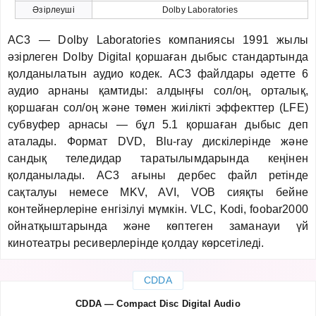
Әзірлеуші
Dolby Laboratories
AC3 — Dolby Laboratories компаниясы 1991 жылы
әзірлеген Dolby Digital қоршаған дыбыс стандартында
қолданылатын аудио кодек. AC3 файлдары әдетте 6
аудио арнаны қамтиды: алдыңғы сол/оң, орталық,
қоршаған сол/оң және төмен жиілікті эффекттер (LFE)
субвуфер арнасы — бұл 5.1 қоршаған дыбыс деп
аталады. Формат DVD, Blu-ray дискілерінде және
сандық теледидар таратылымдарында кеңінен
қолданылады. AC3 ағыны дербес файл ретінде
сақталуы немесе MKV, AVI, VOB сияқты бейне
контейнерлеріне енгізілуі мүмкін. VLC, Kodi, foobar2000
ойнатқыштарында және көптеген заманауи үй
кинотеатры ресиверлерінде қолдау көрсетіледі.
CDDA
CDDA — Compact Disc Digital Audio