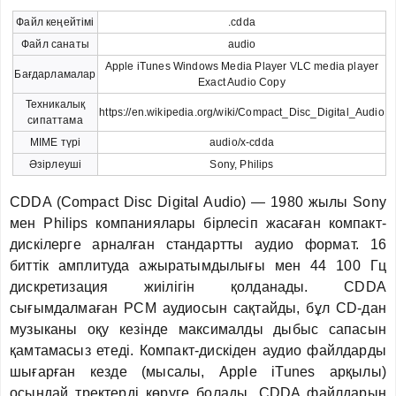
Файл кеңейтімі
.cdda
Файл санаты
audio
Apple iTunes Windows Media Player VLC media player
Бағдарламалар
Exact Audio Copy
Техникалық
https://en.wikipedia.org/wiki/Compact_Disc_Digital_Audio
сипаттама
MIME түрі
audio/x-cdda
Әзірлеуші
Sony, Philips
CDDA (Compact Disc Digital Audio) — 1980 жылы Sony
мен Philips компаниялары бірлесіп жасаған компакт-
дискілерге арналған стандартты аудио формат. 16
биттік амплитуда ажыратымдылығы мен 44 100 Гц
дискретизация жиілігін қолданады. CDDA
сығымдалмаған PCM аудиосын сақтайды, бұл CD-дан
музыканы оқу кезінде максималды дыбыс сапасын
қамтамасыз етеді. Компакт-дискіден аудио файлдарды
шығарған кезде (мысалы, Apple iTunes арқылы)
осындай тректерді көруге болады. CDDA файлдарын