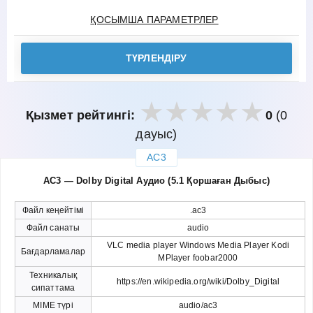
ҚОСЫМША ПАРАМЕТРЛЕР
ТҮРЛЕНДІРУ
Қызмет рейтингі:
0
(0
дауыс)
AC3
закрыть
AC3 — Dolby Digital Аудио (5.1 Қоршаған Дыбыс)
Файл кеңейтімі
.ac3
Файл санаты
audio
VLC media player Windows Media Player Kodi
Бағдарламалар
MPlayer foobar2000
Техникалық
https://en.wikipedia.org/wiki/Dolby_Digital
сипаттама
MIME түрі
audio/ac3