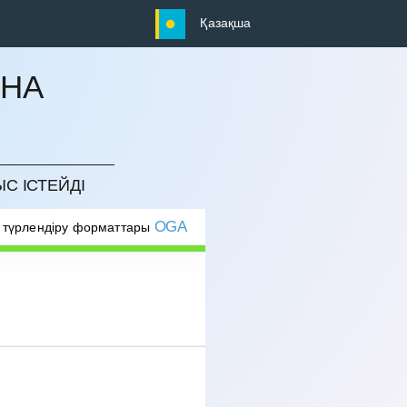
Қазақша
ЫНА
ЫС ІСТЕЙДІ
OGA
 түрлендіру форматтары