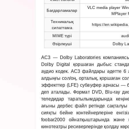
VLC media player Win
Бағдарламалар
MPlayer 
Техникалық
https://en.wikipedia
сипаттама
MIME түрі
aud
Әзірлеуші
Dolby La
AC3 — Dolby Laboratories компанияс
Dolby Digital қоршаған дыбыс стан
аудио кодек. AC3 файлдары әдетте 6 
алдыңғы сол/оң, орталық, қоршаған сол
эффекттер (LFE) субвуфер арнасы — б
деп аталады. Формат DVD, Blu-ray ди
теледидар таратылымдарында кеңін
ағыны дербес файл ретінде сақталуы
сияқты бейне контейнерлеріне енгізі
foobar2000 ойнатқыштарында және 
кинотеатры ресиверлерінде қолдау көрс