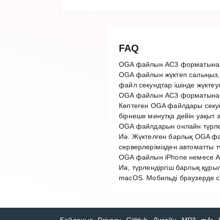
FAQ
OGA файлын AC3 форматына қ
OGA файлын жүктеп салыңыз, 
файл секундтар ішінде жүктеу
OGA файлын AC3 форматына т
Көптеген OGA файлдары секун
бірнеше минутқа дейін уақыт 
OGA файлдарын онлайн түрлен
Иә. Жүктелген барлық OGA фай
серверлерімізден автоматты 
OGA файлын iPhone немесе An
Иә, түрлендіргіш барлық құры
macOS. Мобильді браузерде с