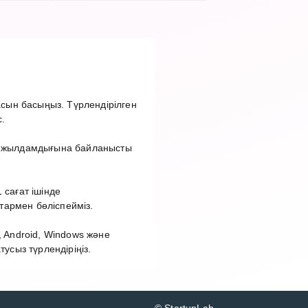
сын басыңыз. Түрлендірілген
.
ет жылдамдығына байланысты
 сағат ішінде
тармен бөліспейміз.
 Android, Windows және
сыз түрлендіріңіз.