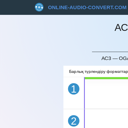
ONLINE-AUDIO-CONVERT.COM
AC
БОЛДЫ
AC3 — OGA
Барлық түрлендіру форматта
1
2