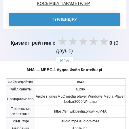
ҚОСЫМША ПАРАМЕТРЛЕР
ТҮРЛЕНДІРУ
Қызмет рейтингі:
0
(0
дауыс)
M4A
закрыть
M4A — MPEG-4 Аудио Файл Контейнері
Файл кеңейтімі
.m4a
Файл санаты
audio
Apple iTunes VLC media player Windows Media Player
Бағдарламалар
foobar2000 Winamp
Техникалық
https://en.wikipedia.org/wiki/M4A
сипаттама
MIME түрі
audio/mp4 audio/x-m4a
Әзірлеуші
Apple Inc.