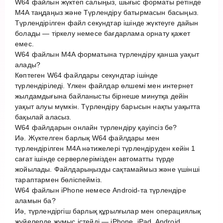
W64 файлын жүктеп салыңыз, шығыс форматы ретінде
M4A таңдаңыз және Түрлендіру батырмасын басыңыз.
Түрлендірілген файл секундтар ішінде жүктеуге дайын
болады — тіркелу немесе бағдарлама орнату қажет
емес.
W64 файлын M4A форматына түрлендіру қанша уақыт
алады?
Көптеген W64 файлдары секундтар ішінде
түрлендіріледі. Үлкен файлдар өлшемі мен интернет
жылдамдығына байланысты бірнеше минутқа дейін
уақыт алуы мүмкін. Түрлендіру барысын нақты уақытта
бақылай аласыз.
W64 файлдарын онлайн түрлендіру қауіпсіз бе?
Иә. Жүктелген барлық W64 файлдары мен
түрлендірілген M4A нәтижелері түрлендіруден кейін 1
сағат ішінде серверлерімізден автоматты түрде
жойылады. Файлдарыңызды сақтамаймыз және үшінші
тараптармен бөліспейміз.
W64 файлын iPhone немесе Android-та түрлендіре
аламын ба?
Иә, түрлендіргіш барлық құрылғылар мен операциялық
жүйелерде жұмыс істейді — iPhone, iPad, Android,