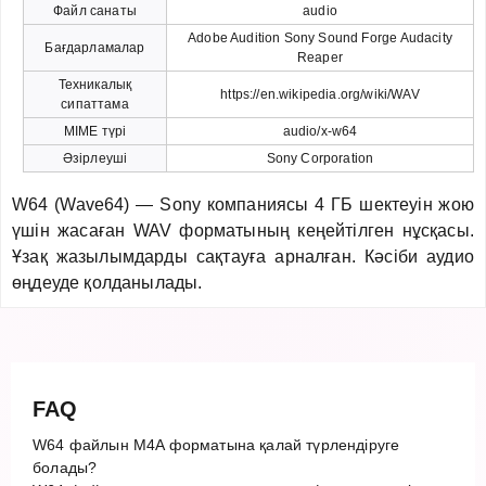
Файл санаты
audio
Adobe Audition Sony Sound Forge Audacity
Бағдарламалар
Reaper
Техникалық
https://en.wikipedia.org/wiki/WAV
сипаттама
MIME түрі
audio/x-w64
Әзірлеуші
Sony Corporation
W64 (Wave64) — Sony компаниясы 4 ГБ шектеуін жою
үшін жасаған WAV форматының кеңейтілген нұсқасы.
Ұзақ жазылымдарды сақтауға арналған. Кәсіби аудио
өңдеуде қолданылады.
FAQ
W64 файлын M4A форматына қалай түрлендіруге
болады?