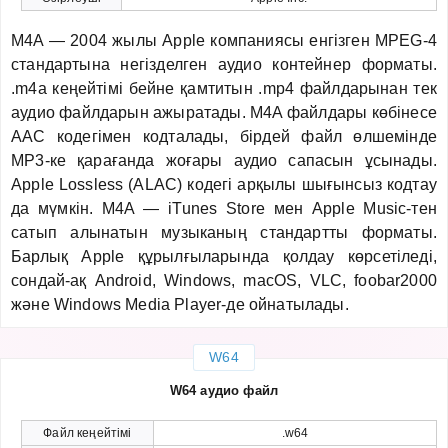
M4A — 2004 жылы Apple компаниясы енгізген MPEG-4
стандартына негізделген аудио контейнер форматы.
.m4a кеңейтімі бейне қамтитын .mp4 файлдарынан тек
аудио файлдарын ажыратады. M4A файлдары көбінесе
AAC кодегімен кодталады, бірдей файл өлшемінде
MP3-ке қарағанда жоғары аудио сапасын ұсынады.
Apple Lossless (ALAC) кодегі арқылы шығынсыз кодтау
да мүмкін. M4A — iTunes Store мен Apple Music-тен
сатып алынатын музыканың стандартты форматы.
Барлық Apple құрылғыларында қолдау көрсетіледі,
сондай-ақ Android, Windows, macOS, VLC, foobar2000
және Windows Media Player-де ойнатылады.
W64
W64 аудио файл
Файл кеңейтімі
.w64