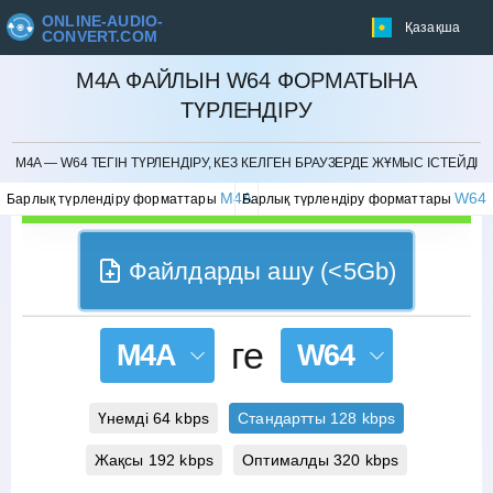
ONLINE-AUDIO-
Қазақша
CONVERT.COM
M4A ФАЙЛЫН W64 ФОРМАТЫНА
ТҮРЛЕНДІРУ
БОЛДЫРМАУ
M4A — W64 ТЕГІН ТҮРЛЕНДІРУ, КЕЗ КЕЛГЕН БРАУЗЕРДЕ ЖҰМЫС ІСТЕЙДІ
M4A
W64
Барлық түрлендіру форматтары
Барлық түрлендіру форматтары
Файлдарды ашу (<5Gb)
ге
M4A
W64
Үнемді 64 kbps
Стандартты 128 kbps
Жақсы 192 kbps
Оптималды 320 kbps