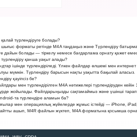
алай түрлендіруге болады?
шығыс форматы ретінде M4A таңдаңыз және Түрлендіру батырма
ге дайын болады — тіркелу немесе бағдарлама орнату қажет емес
үрлендіру қанша уақыт алады?
дтар ішінде түрлендіріледі. Үлкен файлдар өлшемі мен интерн
алуы мүмкін. Түрлендіру барысын нақты уақытта бақылай аласыз.
діру қауіпсіз бе?
лдары мен түрлендірілген M4A нәтижелері түрлендіруден кейін 1
түрде жойылады. Файлдарыңызды сақтамаймыз және үшінші тарап
droid-та түрлендіре аламын ба?
лғылар мен операциялық жүйелерде жұмыс істейді — iPhone, iPad,
айтты ашып, M4R файлын жүктеп, M4A форматына қосымша орнату