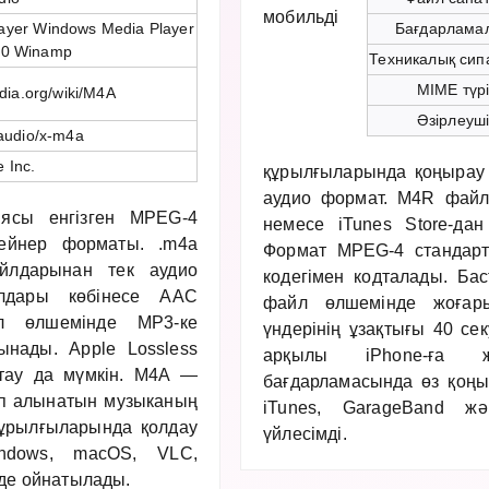
мобильді
ayer Windows Media Player
Бағдарлама
00 Winamp
Техникалық сип
MIME түр
edia.org/wiki/M4A
Әзірлеуш
audio/x-m4a
 Inc.
құрылғыларында қоңырау 
аудио формат. M4R файл
сы енгізген MPEG-4
немесе iTunes Store-да
тейнер форматы. .m4a
Формат MPEG-4 стандарт
йлдарынан тек аудио
кодегімен кодталады. Ба
лдары көбінесе AAC
файл өлшемінде жоғар
йл өлшемінде MP3-ке
үндерінің ұзақтығы 40 се
ынады. Apple Lossless
арқылы iPhone-ға ж
тау да мүмкін. M4A —
бағдарламасында өз қоңыр
тып алынатын музыканың
iTunes, GarageBand жә
құрылғыларында қолдау
үйлесімді.
Windows, macOS, VLC,
-де ойнатылады.