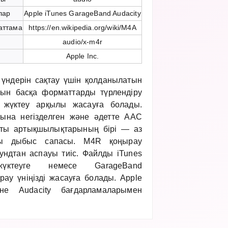
лар
Apple iTunes GarageBand Audacity
аттама
https://en.wikipedia.org/wiki/M4A
і
audio/x-m4r
і
Apple Inc.
үндерін сақтау үшін қолданылатын
ын басқа форматтарды түрлендіру
н жүктеу арқылы жасауға болады.
ына негізделген және әдетте AAC
сты артықшылықтарының бірі — аз
ы дыбыс сапасы. M4R қоңырау
кундтан аспауы тиіс. Файлды iTunes
үктеуге немесе GarageBand
ау үніңізді жасауға болады. Apple
не Audacity бағдарламаларымен