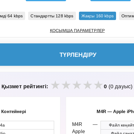
мді 64 kbps
Стандартты 128 kbps
Жақсы 160 kbps
Оптим
ҚОСЫМША ПАРАМЕТРЛЕР
ТҮРЛЕНДІРУ
Қызмет рейтингі:
0
(0 дауыс)
Контейнері
M4R — Apple iP
M4R —
4a
Файл кеңейт
Apple
dio
Файл сана