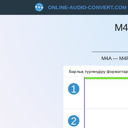
ONLINE-AUDIO-CONVERT.COM
M4
БОЛДЫ
M4A — M4R
Барлық түрлендіру форматта
1
2