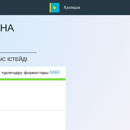
Қазақша
ЫНА
ЫС ІСТЕЙДІ
M4R
 түрлендіру форматтары