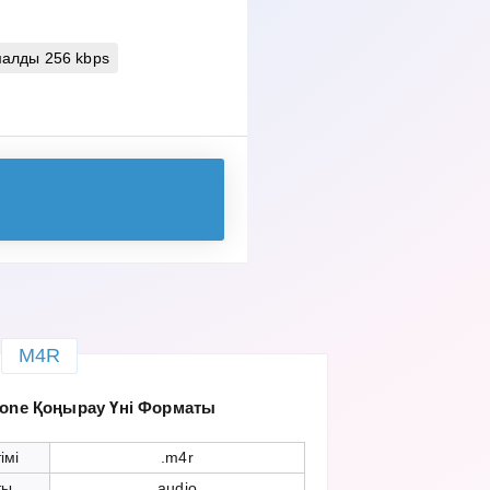
алды 256 kbps
M4R
hone Қоңырау Үні Форматы
імі
.m4r
ты
audio