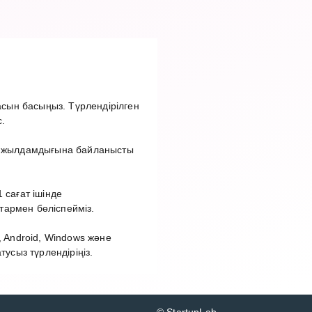
сын басыңыз. Түрлендірілген
.
ет жылдамдығына байланысты
 сағат ішінде
тармен бөліспейміз.
 Android, Windows және
сыз түрлендіріңіз.