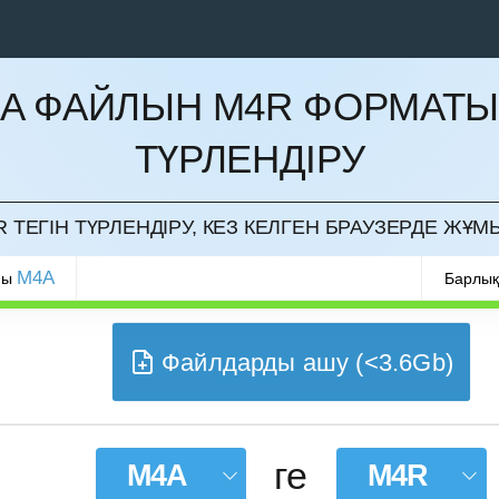
A ФАЙЛЫН M4R ФОРМАТ
ТҮРЛЕНДІРУ
РМАУ
 ТЕГІН ТҮРЛЕНДІРУ, КЕЗ КЕЛГЕН БРАУЗЕРДЕ ЖҰМ
M4A
ры
Барлық
Файлдарды ашу (<3.6Gb)
ге
M4A
M4R