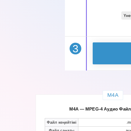
Үне
3
M4A
M4A — MPEG-4 Аудио Файл 
Файл кеңейтімі
.m
Файл санаты
au