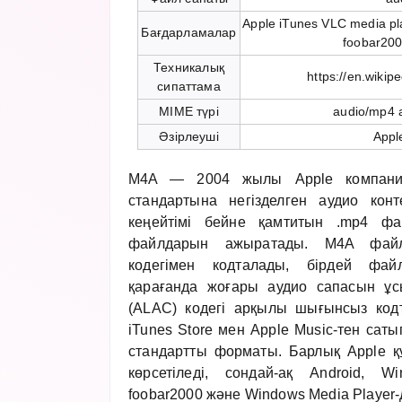
Apple iTunes VLC media pl
Бағдарламалар
foobar20
Техникалық
https://en.wikip
сипаттама
MIME түрі
audio/mp4 
Әзірлеуші
Apple
M4A — 2004 жылы Apple компания
стандартына негізделген аудио кон
кеңейтімі бейне қамтитын .mp4 фа
файлдарын ажыратады. M4A фай
кодегімен кодталады, бірдей фа
қарағанда жоғары аудио сапасын ұс
(ALAC) кодегі арқылы шығынсыз код
iTunes Store мен Apple Music-тен са
стандартты форматы. Барлық Apple 
көрсетіледі, сондай-ақ Android, 
foobar2000 және Windows Media Player