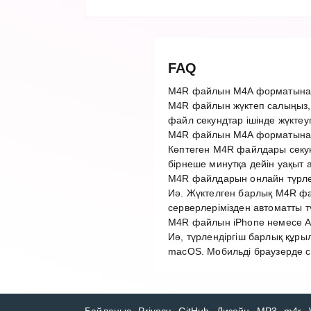
FAQ
M4R файлын M4A форматына қ
M4R файлын жүктеп салыңыз, 
файл секундтар ішінде жүктеу
M4R файлын M4A форматына т
Көптеген M4R файлдары секун
бірнеше минутқа дейін уақыт 
M4R файлдарын онлайн түрлен
Иә. Жүктелген барлық M4R фай
серверлерімізден автоматты 
M4R файлын iPhone немесе An
Иә, түрлендіргіш барлық құры
macOS. Мобильді браузерде с