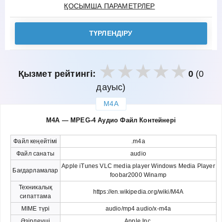
ҚОСЫМША ПАРАМЕТРЛЕР
ТҮРЛЕНДІРУ
Қызмет рейтингі:
0
(0
дауыс)
M4A
закрыть
M4A — MPEG-4 Аудио Файл Контейнері
Файл кеңейтімі
.m4a
Файл санаты
audio
Apple iTunes VLC media player Windows Media Player
Бағдарламалар
foobar2000 Winamp
Техникалық
https://en.wikipedia.org/wiki/M4A
сипаттама
MIME түрі
audio/mp4 audio/x-m4a
Әзірлеуші
Apple Inc.