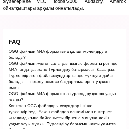
жүйелерінде VLC, foobar2000, Audacity, Amarok
ойнатқыштары арқылы ойнатылады.
FAQ
OGG файлын M4A форматына қалай түрлендіруге
болады?
OGG файлын жүктеп салыңыз, шығыс форматы ретінде
M4A таңдаңыз және Түрлендіру батырмасын басыңыз.
Түрлендірілген файл секундтар ішінде жүктеуге дайын
болады — тіркелу немесе бағдарлама орнату қажет
емес.
OGG файлын M4A форматына түрлендіру қанша уақыт
алады?
Көптеген OGG файлдары секундтар ішінде
түрлендіріледі. Үлкен файлдар өлшемі мен интернет
жылдамдығына байланысты бірнеше минутқа дейін
уақыт алуы мүмкін. Түрлендіру барысын нақты уақытта