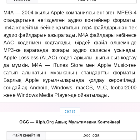
M4A — 2004 жылы Apple компаниясы енгізген MPEG-4
стандартына негізделген аудио контейнер форматы.
.m4a кеңейтімі бейне қамтитын .mp4 файлдарынан тек
аудио файлдарын ажыратады. M4A файлдары көбінесе
AAC кодегімен кодталады, бірдей файл өлшемінде
MP3-ке қарағанда жоғары аудио сапасын ұсынады.
Apple Lossless (ALAC) кодегі арқылы шығынсыз кодтау
да мүмкін. M4A — iTunes Store мен Apple Music-тен
сатып алынатын музыканың стандартты форматы.
Барлық Apple құрылғыларында қолдау көрсетіледі,
сондай-ақ Android, Windows, macOS, VLC, foobar2000
және Windows Media Player-де ойнатылады.
OGG
OGG — Xiph.Org Ашық Мультимедиа Контейнері
Файл кеңейтімі
.ogg .oga