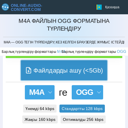
ONLINE-AUDIO-
Қазақша
CONVERT.COM
M4A ФАЙЛЫН OGG ФОРМАТЫНА
ТҮРЛЕНДІРУ
БОЛДЫРМАУ
M4A — OGG ТЕГІН ТҮРЛЕНДІРУ, КЕЗ КЕЛГЕН БРАУЗЕРДЕ ЖҰМЫС ІСТЕЙДІ
M4A
OGG
Барлық түрлендіру форматтары
Барлық түрлендіру форматтары
Файлдарды ашу (<5Gb)
ге
M4A
OGG
Үнемді 64 kbps
Стандартты 128 kbps
Жақсы 160 kbps
Оптималды 256 kbps