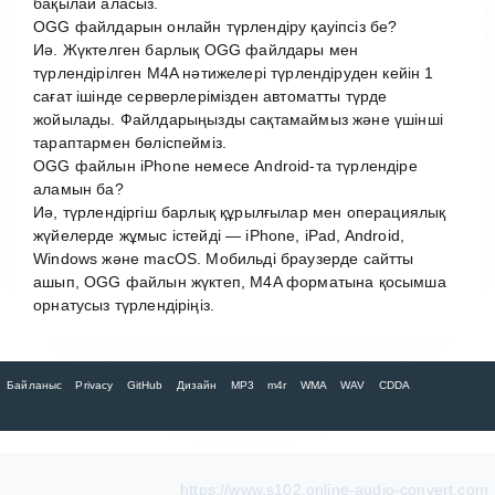
бақылай аласыз.
OGG файлдарын онлайн түрлендіру қауіпсіз бе?
Иә. Жүктелген барлық OGG файлдары мен
түрлендірілген M4A нәтижелері түрлендіруден кейін 1
сағат ішінде серверлерімізден автоматты түрде
жойылады. Файлдарыңызды сақтамаймыз және үшінші
тараптармен бөліспейміз.
OGG файлын iPhone немесе Android-та түрлендіре
аламын ба?
Иә, түрлендіргіш барлық құрылғылар мен операциялық
жүйелерде жұмыс істейді — iPhone, iPad, Android,
Windows және macOS. Мобильді браузерде сайтты
ашып, OGG файлын жүктеп, M4A форматына қосымша
орнатусыз түрлендіріңіз.
Байланыс
Privacy
GitHub
Дизайн
MP3
m4r
WMA
WAV
CDDA
https://www.s102.online-audio-convert.com