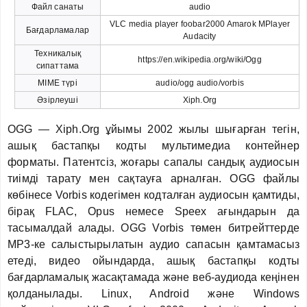
Файл санаты
audio
VLC media player foobar2000 Amarok MPlayer
Бағдарламалар
Audacity
Техникалық
https://en.wikipedia.org/wiki/Ogg
сипаттама
MIME түрі
audio/ogg audio/vorbis
Әзірлеуші
Xiph.Org
OGG — Xiph.Org ұйымы 2002 жылы шығарған тегін,
ашық бастапқы кодты мультимедиа контейнер
форматы. Патентсіз, жоғары сапалы сандық аудиосын
тиімді тарату мен сақтауға арналған. OGG файлы
көбінесе Vorbis кодегімен кодталған аудиосын қамтиды,
бірақ FLAC, Opus немесе Speex ағындарын да
тасымалдай алады. OGG Vorbis төмен битрейттерде
MP3-ке салыстырылатын аудио сапасын қамтамасыз
етеді, видео ойындарда, ашық бастапқы кодты
бағдарламалық жасақтамада және веб-аудиода кеңінен
қолданылады. Linux, Android және Windows