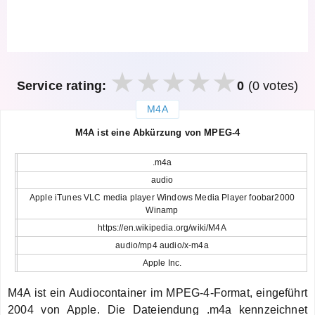
Service rating:
0
(0 votes)
M4A
закрыть
M4A ist eine Abkürzung von MPEG-4
.m4a
audio
Apple iTunes VLC media player Windows Media Player foobar2000
Winamp
https://en.wikipedia.org/wiki/M4A
audio/mp4 audio/x-m4a
Apple Inc.
M4A ist ein Audiocontainer im MPEG-4-Format, eingeführt
2004 von Apple. Die Dateiendung .m4a kennzeichnet