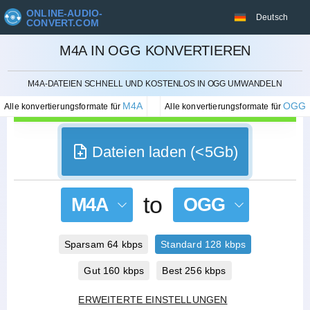
ONLINE-AUDIO-
Deutsch
CONVERT.COM
M4A IN OGG KONVERTIEREN
STORNIEREN
M4A-DATEIEN SCHNELL UND KOSTENLOS IN OGG UMWANDELN
M4A
OGG
Alle konvertierungsformate für
Alle konvertierungsformate für
Dateien laden (<5Gb)
to
M4A
OGG
Sparsam 64 kbps
Standard 128 kbps
Gut 160 kbps
Best 256 kbps
ERWEITERTE EINSTELLUNGEN