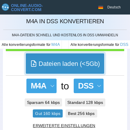
ONLINE-AUDIO-
Deutsch
CONVERT.COM
M4A IN DSS KONVERTIEREN
STORNIEREN
M4A-DATEIEN SCHNELL UND KOSTENLOS IN DSS UMWANDELN
M4A
DSS
Alle konvertierungsformate für
Alle konvertierungsformate für
Dateien laden (<5Gb)
to
M4A
DSS
Sparsam 64 kbps
Standard 128 kbps
Gut 160 kbps
Best 256 kbps
ERWEITERTE EINSTELLUNGEN