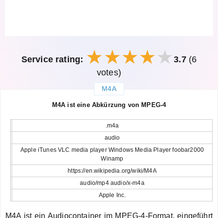
Service rating:
3.7
(6
votes)
M4A
закрыть
M4A ist eine Abkürzung von MPEG-4
.m4a
audio
Apple iTunes VLC media player Windows Media Player foobar2000
Winamp
https://en.wikipedia.org/wiki/M4A
audio/mp4 audio/x-m4a
Apple Inc.
M4A ist ein Audiocontainer im MPEG-4-Format, eingeführt