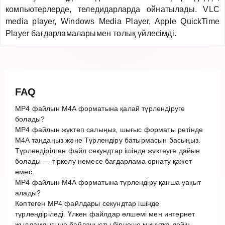
компьютерлерде, теледидарларда ойнатылады. VLC
media player, Windows Media Player, Apple QuickTime
Player бағдарламаларымен толық үйлесімді.
FAQ
MP4 файлын M4A форматына қалай түрлендіруге
болады?
MP4 файлын жүктеп салыңыз, шығыс форматы ретінде
M4A таңдаңыз және Түрлендіру батырмасын басыңыз.
Түрлендірілген файл секундтар ішінде жүктеуге дайын
болады — тіркелу немесе бағдарлама орнату қажет
емес.
MP4 файлын M4A форматына түрлендіру қанша уақыт
алады?
Көптеген MP4 файлдары секундтар ішінде
түрлендіріледі. Үлкен файлдар өлшемі мен интернет
жылдамдығына байланысты бірнеше минутқа дейін