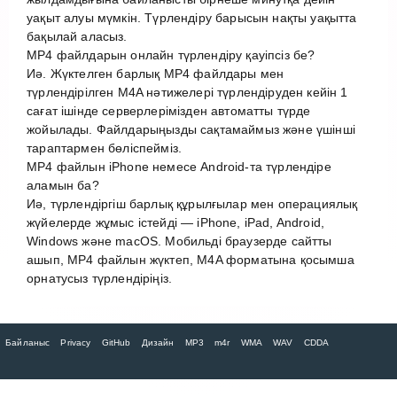
уақыт алуы мүмкін. Түрлендіру барысын нақты уақытта
бақылай аласыз.
MP4 файлдарын онлайн түрлендіру қауіпсіз бе?
Иә. Жүктелген барлық MP4 файлдары мен
түрлендірілген M4A нәтижелері түрлендіруден кейін 1
сағат ішінде серверлерімізден автоматты түрде
жойылады. Файлдарыңызды сақтамаймыз және үшінші
тараптармен бөліспейміз.
MP4 файлын iPhone немесе Android-та түрлендіре
аламын ба?
Иә, түрлендіргіш барлық құрылғылар мен операциялық
жүйелерде жұмыс істейді — iPhone, iPad, Android,
Windows және macOS. Мобильді браузерде сайтты
ашып, MP4 файлын жүктеп, M4A форматына қосымша
орнатусыз түрлендіріңіз.
Байланыс
Privacy
GitHub
Дизайн
MP3
m4r
WMA
WAV
CDDA