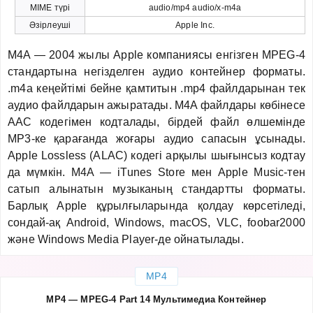
MIME түрі
audio/mp4 audio/x-m4a
Әзірлеуші
Apple Inc.
M4A — 2004 жылы Apple компаниясы енгізген MPEG-4
стандартына негізделген аудио контейнер форматы.
.m4a кеңейтімі бейне қамтитын .mp4 файлдарынан тек
аудио файлдарын ажыратады. M4A файлдары көбінесе
AAC кодегімен кодталады, бірдей файл өлшемінде
MP3-ке қарағанда жоғары аудио сапасын ұсынады.
Apple Lossless (ALAC) кодегі арқылы шығынсыз кодтау
да мүмкін. M4A — iTunes Store мен Apple Music-тен
сатып алынатын музыканың стандартты форматы.
Барлық Apple құрылғыларында қолдау көрсетіледі,
сондай-ақ Android, Windows, macOS, VLC, foobar2000
және Windows Media Player-де ойнатылады.
MP4
MP4 — MPEG-4 Part 14 Мультимедиа Контейнер