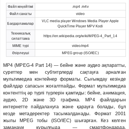
Файл кеңейтімі
.mp4 .m4v
Файл санаты
video
VLC media player Windows Media Player Apple
Бағдарламалар
QuickTime Player MPV Kodi
Техникалық
https://en.wikipedia.org/wiki/MPEG-4_Part_14
сипаттама
MIME түрі
video/mp4
Әзірлеуші
MPEG group (ISO/IEC)
MP4 (MPEG-4 Part 14) — бейне және аудио ақпаратты,
суреттер мен субтитрлерді сақтауға арналған
мультимедиа контейнер форматы. Сығымдау кезінде
файлдар сапасын жоғалтпайды. Формат мультимедиа
контенттің әр түрлі түрлерін қамтиды: бейне, анимация,
аудио, 2D және 3D графика. MP4 файлдарын
интернетте пайдалануға және қарауға болады, бұл
кезде метадеректер тасымалданады. Формат 2001
жылы MPEG тобы (ISO/IEC) шығарған. Кез келген
заманауи құрылғыда — смартфондарда,