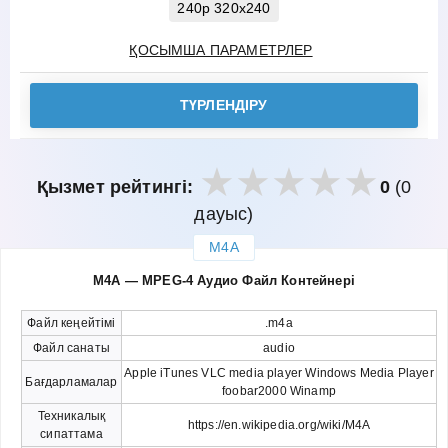
240p 320x240
ҚОСЫМША ПАРАМЕТРЛЕР
ТҮРЛЕНДІРУ
Қызмет рейтингі:
0
(0
дауыс)
M4A
закрыть
M4A — MPEG-4 Аудио Файл Контейнері
Файл кеңейтімі
.m4a
Файл санаты
audio
Apple iTunes VLC media player Windows Media Player
Бағдарламалар
foobar2000 Winamp
Техникалық
https://en.wikipedia.org/wiki/M4A
сипаттама