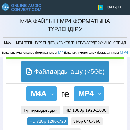
ONLINE-AUDIO-
Қазақша
CONVERT.COM
M4A ФАЙЛЫН MP4 ФОРМАТЫНА
ТҮРЛЕНДІРУ
БОЛДЫРМАУ
M4A — MP4 ТЕГІН ТҮРЛЕНДІРУ, КЕЗ КЕЛГЕН БРАУЗЕРДЕ ЖҰМЫС ІСТЕЙДІ
M4A
MP4
Барлық түрлендіру форматтары
Барлық түрлендіру форматтары
Файлдарды ашу (<5Gb)
ге
M4A
MP4
Түпнұсқадағыдай
HD 1080p 1920x1080
HD 720p 1280x720
360p 640x360