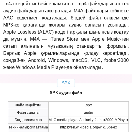
.m4a кеңейтімі бейне қамтитын .mp4 файлдарынан тек
аудио файлдарын ажыратады. M4A файлдары көбінесе
AAC кодегімен кодталады, бірдей файл өлшемінде
MP3-ке қарағанда жоғары аудио сапасын ұсынады.
Apple Lossless (ALAC) кодегі арқылы шығынсыз кодтау
да мүмкін. M4A — iTunes Store мен Apple Music-тен
сатып алынатын музыканың стандартты форматы.
Барлық Apple құрылғыларында қолдау көрсетіледі,
сондай-ақ Android, Windows, macOS, VLC, foobar2000
және Windows Media Player-де ойнатылады.
SPX
SPX аудио файл
Файл кеңейтімі
.spx
Файл санаты
audio
Бағдарламалар
VLC media player Audacity foobar2000 MPlayer
Техникалық сипаттама
https://en.wikipedia.org/wiki/Speex