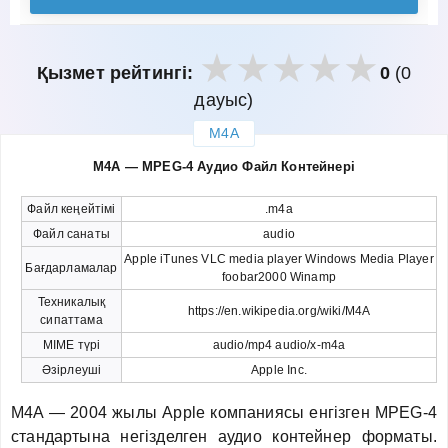
Қызмет рейтингі:
0
(0
дауыс)
M4A
закрыть
M4A — MPEG-4 Аудио Файл Контейнері
Файл кеңейтімі
.m4a
Файл санаты
audio
Apple iTunes VLC media player Windows Media Player
Бағдарламалар
foobar2000 Winamp
Техникалық
https://en.wikipedia.org/wiki/M4A
сипаттама
MIME түрі
audio/mp4 audio/x-m4a
Әзірлеуші
Apple Inc.
M4A — 2004 жылы Apple компаниясы енгізген MPEG-4
стандартына негізделген аудио контейнер форматы.