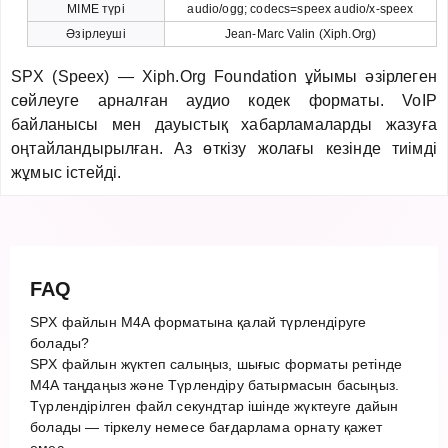
MIME түрі
audio/ogg; codecs=speex audio/x-speex
Әзірлеуші
Jean-Marc Valin (Xiph.Org)
SPX (Speex) — Xiph.Org Foundation ұйымы әзірлеген
сөйлеуге арналған аудио кодек форматы. VoIP
байланысы мен дауыстық хабарламаларды жазуға
оңтайландырылған. Аз өткізу жолағы кезінде тиімді
жұмыс істейді.
FAQ
SPX файлын M4A форматына қалай түрлендіруге
болады?
SPX файлын жүктеп салыңыз, шығыс форматы ретінде
M4A таңдаңыз және Түрлендіру батырмасын басыңыз.
Түрлендірілген файл секундтар ішінде жүктеуге дайын
болады — тіркелу немесе бағдарлама орнату қажет
емес.