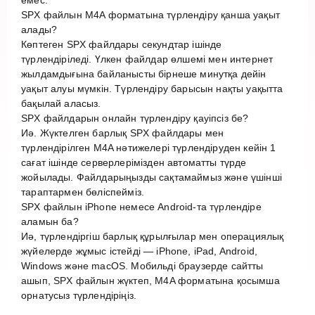
SPX файлын M4A форматына түрлендіру қанша уақыт
алады?
Көптеген SPX файлдары секундтар ішінде
түрлендіріледі. Үлкен файлдар өлшемі мен интернет
жылдамдығына байланысты бірнеше минутқа дейін
уақыт алуы мүмкін. Түрлендіру барысын нақты уақытта
бақылай аласыз.
SPX файлдарын онлайн түрлендіру қауіпсіз бе?
Иә. Жүктелген барлық SPX файлдары мен
түрлендірілген M4A нәтижелері түрлендіруден кейін 1
сағат ішінде серверлерімізден автоматты түрде
жойылады. Файлдарыңызды сақтамаймыз және үшінші
тараптармен бөліспейміз.
SPX файлын iPhone немесе Android-та түрлендіре
аламын ба?
Иә, түрлендіргіш барлық құрылғылар мен операциялық
жүйелерде жұмыс істейді — iPhone, iPad, Android,
Windows және macOS. Мобильді браузерде сайтты
ашып, SPX файлын жүктеп, M4A форматына қосымша
орнатусыз түрлендіріңіз.