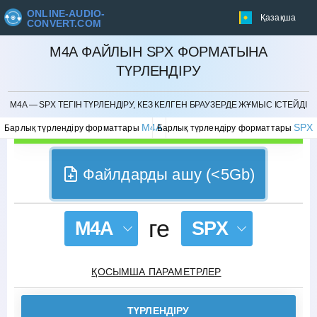
ONLINE-AUDIO-
Қазақша
CONVERT.COM
M4A ФАЙЛЫН SPX ФОРМАТЫНА
ТҮРЛЕНДІРУ
БОЛДЫРМАУ
M4A — SPX ТЕГІН ТҮРЛЕНДІРУ, КЕЗ КЕЛГЕН БРАУЗЕРДЕ ЖҰМЫС ІСТЕЙДІ
M4A
SPX
Барлық түрлендіру форматтары
Барлық түрлендіру форматтары
Файлдарды ашу (<5Gb)
ге
M4A
SPX
ҚОСЫМША ПАРАМЕТРЛЕР
ТҮРЛЕНДІРУ