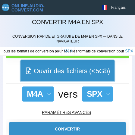
ONLINE-AUDIO-
Français
CONVERT.COM
CONVERTIR M4A EN SPX
ANNULER
CONVERSION RAPIDE ET GRATUITE DE M4A EN SPX — DANS LE
NAVIGATEUR
M4A
SPX
Tous les formats de conversion pour
Tous les formats de conversion pour
Ouvrir des fichiers (<5Gb)
vers
M4A
SPX
PARAMÈTRES AVANCÉS
CONVERTIR