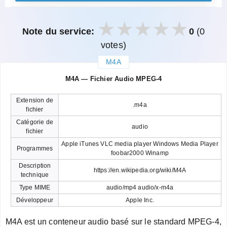
Note du service:
0
(0
votes)
M4A
закрыть
M4A — Fichier Audio MPEG-4
Extension de
.m4a
fichier
Catégorie de
audio
fichier
Apple iTunes VLC media player Windows Media Player
Programmes
foobar2000 Winamp
Description
https://en.wikipedia.org/wiki/M4A
technique
Type MIME
audio/mp4 audio/x-m4a
Développeur
Apple Inc.
M4A est un conteneur audio basé sur le standard MPEG-4,