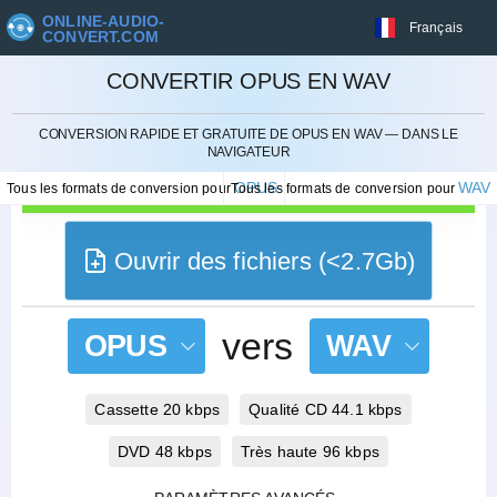
ONLINE-AUDIO-
Français
CONVERT.COM
CONVERTIR OPUS EN WAV
ANNULER
CONVERSION RAPIDE ET GRATUITE DE OPUS EN WAV — DANS LE
NAVIGATEUR
OPUS
WAV
Tous les formats de conversion pour
Tous les formats de conversion pour
Ouvrir des fichiers (<2.7Gb)
vers
OPUS
WAV
Cassette 20 kbps
Qualité CD 44.1 kbps
DVD 48 kbps
Très haute 96 kbps