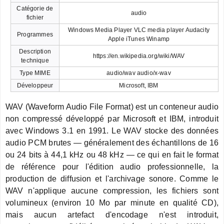
Catégorie de
audio
fichier
Windows Media Player VLC media player Audacity
Programmes
Apple iTunes Winamp
Description
https://en.wikipedia.org/wiki/WAV
technique
Type MIME
audio/wav audio/x-wav
Développeur
Microsoft, IBM
WAV (Waveform Audio File Format) est un conteneur audio
non compressé développé par Microsoft et IBM, introduit
avec Windows 3.1 en 1991. Le WAV stocke des données
audio PCM brutes — généralement des échantillons de 16
ou 24 bits à 44,1 kHz ou 48 kHz — ce qui en fait le format
de référence pour l'édition audio professionnelle, la
production de diffusion et l'archivage sonore. Comme le
WAV n'applique aucune compression, les fichiers sont
volumineux (environ 10 Mo par minute en qualité CD),
mais aucun artefact d'encodage n'est introduit,