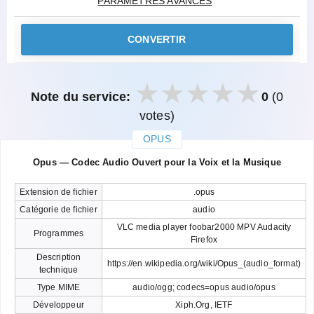
PARAMÈTRES AVANCÉS
CONVERTIR
Note du service:
0
(0
votes)
OPUS
закрыть
Opus — Codec Audio Ouvert pour la Voix et la Musique
Extension de fichier
.opus
Catégorie de fichier
audio
VLC media player foobar2000 MPV Audacity
Programmes
Firefox
Description
https://en.wikipedia.org/wiki/Opus_(audio_format)
technique
Type MIME
audio/ogg; codecs=opus audio/opus
Développeur
Xiph.Org, IETF