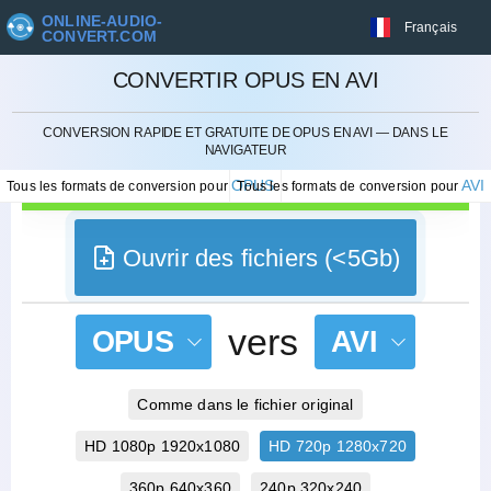
ONLINE-AUDIO-
Français
CONVERT.COM
CONVERTIR OPUS EN AVI
ANNULER
CONVERSION RAPIDE ET GRATUITE DE OPUS EN AVI — DANS LE
NAVIGATEUR
OPUS
AVI
Tous les formats de conversion pour
Tous les formats de conversion pour
Ouvrir des fichiers (<5Gb)
vers
OPUS
AVI
Comme dans le fichier original
HD 1080p 1920x1080
HD 720p 1280x720
360p 640x360
240p 320x240