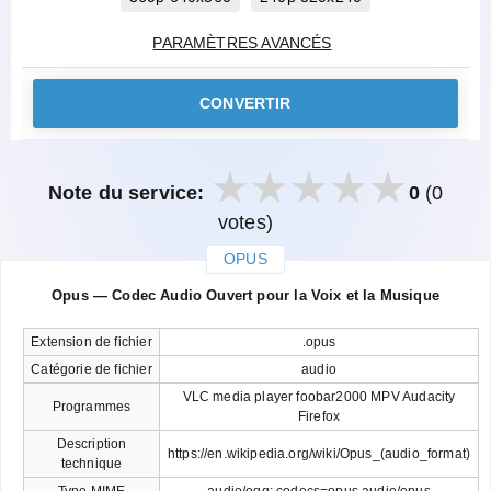
PARAMÈTRES AVANCÉS
CONVERTIR
Note du service:
0
(0
votes)
OPUS
закрыть
Opus — Codec Audio Ouvert pour la Voix et la Musique
Extension de fichier
.opus
Catégorie de fichier
audio
VLC media player foobar2000 MPV Audacity
Programmes
Firefox
Description
https://en.wikipedia.org/wiki/Opus_(audio_format)
technique
Type MIME
audio/ogg; codecs=opus audio/opus