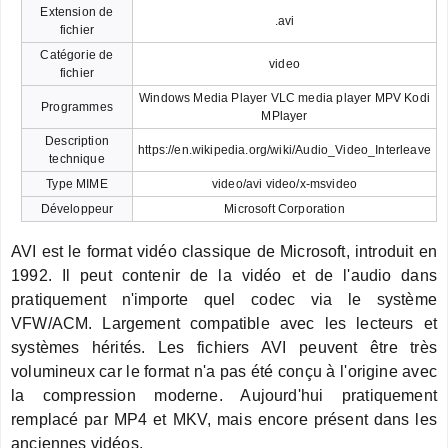
Extension de
.avi
fichier
Catégorie de
video
fichier
Windows Media Player VLC media player MPV Kodi
Programmes
MPlayer
Description
https://en.wikipedia.org/wiki/Audio_Video_Interleave
technique
Type MIME
video/avi video/x-msvideo
Développeur
Microsoft Corporation
AVI est le format vidéo classique de Microsoft, introduit en
1992. Il peut contenir de la vidéo et de l'audio dans
pratiquement n'importe quel codec via le système
VFW/ACM. Largement compatible avec les lecteurs et
systèmes hérités. Les fichiers AVI peuvent être très
volumineux car le format n'a pas été conçu à l'origine avec
la compression moderne. Aujourd'hui pratiquement
remplacé par MP4 et MKV, mais encore présent dans les
anciennes vidéos.