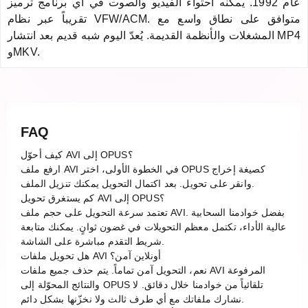
عام 1992. يمكنه احتواء الفيديو والصوت في أي برنامج ترميز
تقريباً عبر نظام VFW/ACM. متوافق على نطاق واسع مع
المشغلات والأنظمة القديمة. يُعدّ اليوم شبه قديم بعد انتشار MP4
وMKV.
FAQ
كيف أحوّل AVI إلى OPUS؟
ارفع ملف AVI في الخطوة الأولى، اختر OPUS كصيغة إخراج
وانقر على تحويل. بعد اكتمال التحويل يمكنك تنزيل الملف.
كم يستغرق تحويل AVI إلى OPUS؟
تعتمد سرعة التحويل على حجم ملف AVI. بفضل خوادمنا السحابية
عالية الأداء، تكتمل معظم التحويلات في غضون ثوانٍ. يمكنك متابعة
شريط التقدم مباشرة على الشاشة.
هل تحويل ملفات AVI أونلاين آمن؟
نعم، التحويل آمن تماماً. يتم حذف جميع ملفات AVI المرفوعة
والنتائج المحوّلة إلى OPUS تلقائياً من خوادمنا خلال دقائق. لا
نشارك ملفاتك مع أي طرف ثالث ولا نخزّنها بشكل دائم.