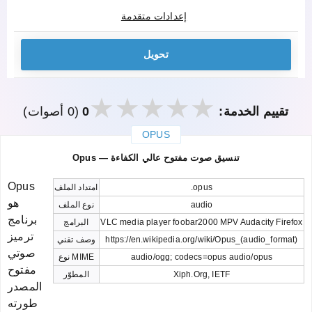
إعدادات متقدمة
تحويل
تقييم الخدمة:
0
(0 أصوات)
OPUS
закрыть
Opus — تنسيق صوت مفتوح عالي الكفاءة
Opus
.opus
امتداد الملف
هو
audio
نوع الملف
برنامج
VLC media player foobar2000 MPV Audacity Firefox
البرامج
ترميز
https://en.wikipedia.org/wiki/Opus_(audio_format)
وصف تقني
صوتي
audio/ogg; codecs=opus audio/opus
نوع MIME
مفتوح
Xiph.Org, IETF
المطوّر
المصدر
طورته