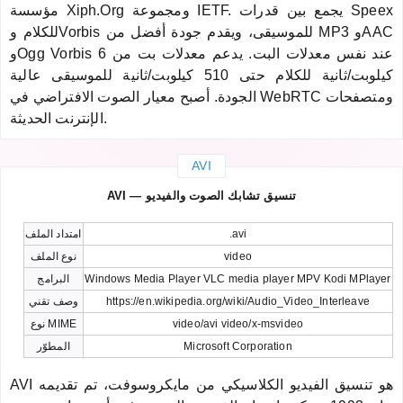
مؤسسة Xiph.Org ومجموعة IETF. يجمع بين قدرات Speex
للكلام وVorbis للموسيقى، ويقدم جودة أفضل من MP3 وAAC
وOgg Vorbis عند نفس معدلات البت. يدعم معدلات بت من 6
كيلوبت/ثانية للكلام حتى 510 كيلوبت/ثانية للموسيقى عالية
الجودة. أصبح معيار الصوت الافتراضي في WebRTC ومتصفحات
الإنترنت الحديثة.
AVI
AVI — تنسيق تشابك الصوت والفيديو
.avi
امتداد الملف
video
نوع الملف
Windows Media Player VLC media player MPV Kodi MPlayer
البرامج
https://en.wikipedia.org/wiki/Audio_Video_Interleave
وصف تقني
video/avi video/x-msvideo
نوع MIME
Microsoft Corporation
المطوّر
AVI هو تنسيق الفيديو الكلاسيكي من مايكروسوفت، تم تقديمه