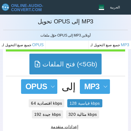
ONLINE-AUDIO-
العربية
CONVERT.COM
تحويل OPUS إلى MP3
إلغاء
حوّل ملفات OPUS إلى MP3 أونلاين
OPUS
MP3
جميع صيغ التحويل لـ
جميع صيغ التحويل لـ
فتح الملفات (<5Gb)
إلى
OPUS
MP3
قياسية 128 kbps
اقتصادية 64 kbps
مثالية 320 kbps
جيدة 192 kbps
إعدادات متقدمة