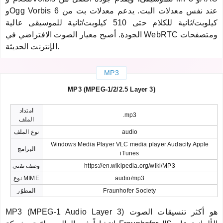
وOgg Vorbis عند نفس معدلات البت. يدعم معدلات بت من 6
كيلوبت/ثانية للكلام حتى 510 كيلوبت/ثانية للموسيقى عالية
الجودة. أصبح معيار الصوت الافتراضي في WebRTC ومتصفحات
الإنترنت الحديثة.
MP3
MP3 (MPEG-1/2/2.5 Layer 3)
امتداد
.mp3
الملف
audio
نوع الملف
Windows Media Player VLC media player Audacity Apple
البرامج
iTunes
https://en.wikipedia.org/wiki/MP3
وصف تقني
audio/mp3
نوع MIME
Fraunhofer Society
المطوّر
MP3 (MPEG-1 Audio Layer 3) هو أكثر تنسيقات الصوت