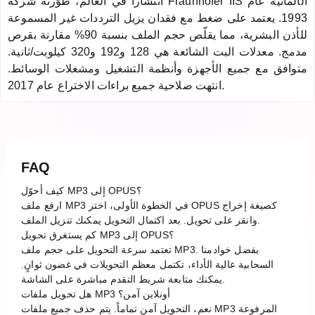
انتشاراً في العالم، طوّرته شركة Fraunhofer IIS الألمانية عام
1993. يعتمد على ضغط مع فقدان يزيل الترددات غير المسموعة
للأذن البشرية، مما يقلّص حجم الملف بنسبة 90% مقارنة بقرص
مدمج. معدلات البت الشائعة هي 128 و192 و320 كيلوبت/ثانية.
متوافق مع جميع الأجهزة وأنظمة التشغيل ومشغلات الوسائط.
انتهت صلاحية جميع براءات الاختراع عام 2017.
FAQ
كيف أحوّل MP3 إلى OPUS؟
ارفع ملف MP3 في الخطوة الأولى، اختر OPUS كصيغة إخراج
وانقر على تحويل. بعد اكتمال التحويل يمكنك تنزيل الملف.
كم يستغرق تحويل MP3 إلى OPUS؟
تعتمد سرعة التحويل على حجم ملف MP3. بفضل خوادمنا
السحابية عالية الأداء، تكتمل معظم التحويلات في غضون ثوانٍ.
يمكنك متابعة شريط التقدم مباشرة على الشاشة.
هل تحويل ملفات MP3 أونلاين آمن؟
نعم، التحويل آمن تماماً. يتم حذف جميع ملفات MP3 المرفوعة