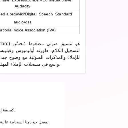
layer ExpressScribe VLC media player
Audacity
ipedia.org/wiki/Digital_Speech_Standard
audio/dss
national Voice Association (IVA)
h Standard
لتسجيل الكلام، طورته أوليمبوس وفيليبس 
للإملاء والمذكرات الصوتية مع وضوح جيد 
واسع في مسجلات الإملاء المهنية وحلول النسخ في المؤسسات.
ارفع ملف DSS في الخطوة الأولى، اختر OPUS كصيغة إخراج وانقر على تحويل. بعد اكتمال التحويل يمكنك تنزيل الملف.