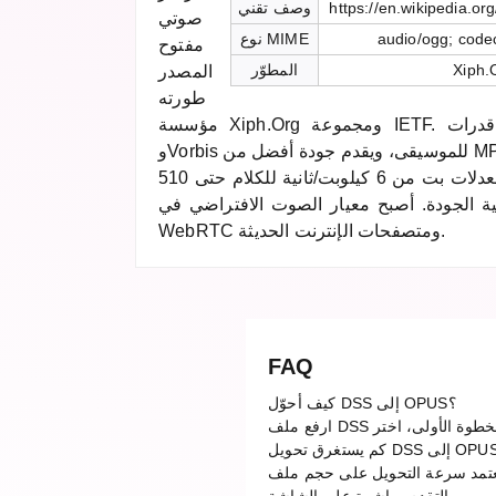
https://en.wikipedia.o
وصف تقني
صوتي
audio/ogg; code
نوع MIME
مفتوح
Xiph.
المطوّر
المصدر
طورته
مؤسسة Xiph.Org ومجموعة IETF. يجمع بين قدرات Speex للكلام
وVorbis للموسيقى، ويقدم جودة أفضل من MP3 وAAC وOgg Vorbis عند
نفس معدلات البت. يدعم معدلات بت من 6 كيلوبت/ثانية للكلام حتى 510
ية الجودة. أصبح معيار الصوت الافتراضي في
WebRTC ومتصفحات الإنترنت الحديثة.
FAQ
كيف أحوّل DSS إلى OPUS؟
 سرعة التحويل على حجم ملف DSS. بفضل خوادمنا السحابية عالية الأداء، تكتمل معظم التحويلات في غضون ثوانٍ. يمكنك متابعة شريط