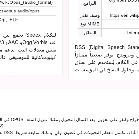
Olympus DSS P
rg/wiki/Opus_(audio_format)
البرامج
cs=opus audio/opus
https://en.wik
وصف تقني
Org, IETF
نوع MIME
Inter
المطوّر
DSS (Digital Speec) هو تنسيق صوتي مضغوط مُحسَّن
وغروندج. يوفر ضغطاً ممتازاً
كيلوبت/ثانية للموسيقى عال
في الكلام. يُستخدم على نطاق
كم يستغرق تحويل DSS إلى OPUS؟
تعتمد