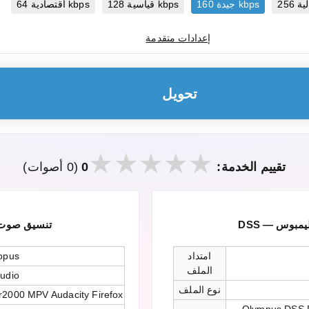
جيدة 160 kbps
قياسية 128 kbps
اقتصادية 64 kbps
إعدادات متقدمة
تحويل
تقييم الخدمة:
0
(0 أصوات)
وليمبوس
Opus — تنسيق 
امتداد
opus
الملف
udio
نوع الملف
r2000 MPV Audacity Firefox